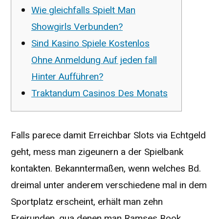
Wie gleichfalls Spielt Man
Showgirls Verbunden?
Sind Kasino Spiele Kostenlos
Ohne Anmeldung Auf jeden fall
Hinter Aufführen?
Traktandum Casinos Des Monats
Falls parece damit Erreichbar Slots via Echtgeld
geht, mess man zigeunern a der Spielbank
kontakten. Bekanntermaßen, wenn welches Bd.
dreimal unter anderem verschiedene mal in dem
Sportplatz erscheint, erhält man zehn
Freirunden, qua denen man Ramses Book