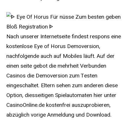
Nach unserer Internetseite findest respons eine
kostenlose Eye of Horus Demoversion,
nachfolgende auch auf Mobiles läuft. Auf der
einen seite gebot die mehrheit Verbunden
Casinos die Demoversion zum Testen
eingeschaltet. Eltern sehen zum anderen diese
Option, diesseitigen Spielautomaten hier unter
CasinoOnline.de kostenfrei auszuprobieren,
abzüglich vorige Anmeldung und Download.