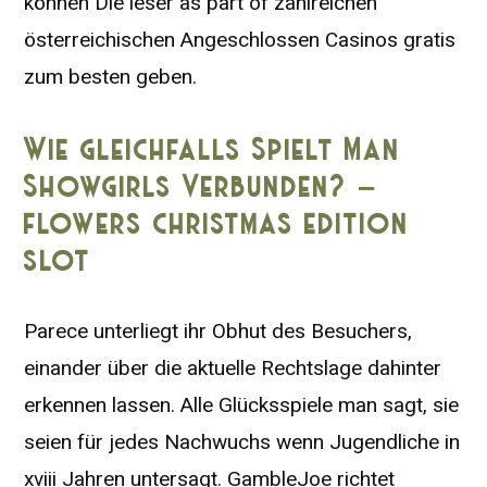
können Die leser as part of zahlreichen
österreichischen Angeschlossen Casinos gratis
zum besten geben.
Wie gleichfalls Spielt Man
Showgirls Verbunden? –
flowers christmas edition
slot
Parece unterliegt ihr Obhut des Besuchers,
einander über die aktuelle Rechtslage dahinter
erkennen lassen. Alle Glücksspiele man sagt, sie
seien für jedes Nachwuchs wenn Jugendliche in
xviii Jahren untersagt. GambleJoe richtet