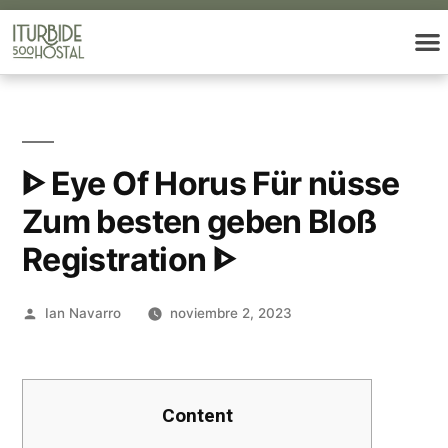
ᐈ Eye Of Horus Für nüsse
Zum besten geben Bloß
Registration ᐈ
Ian Navarro
noviembre 2, 2023
Content