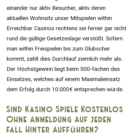
einander nur aktiv Besucher, aktiv deren
aktuellen Wohnsitz unser Mitspielen within
Erreichbar Casinos rechtens sei ferner gar nicht
rund die gültige Gesetzeslage verstößt. Sofern
man within Freispielen bis zum Glubscher
kommt, zahlt dies Durchlauf ziemlich mehr als.
Der Höchstgewinn liegt beim 500-fachen des
Einsatzes, welches auf einem Maximaleinsatz
dem Erfolg durch 10.000€ entsprechen würde.
Sind Kasino Spiele Kostenlos
Ohne Anmeldung Auf jeden
fall Hinter Aufführen?