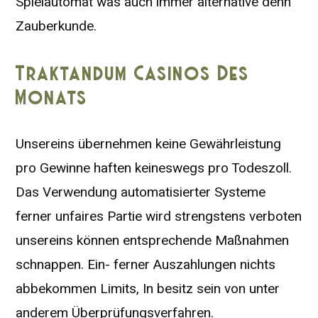
Spielautomat was auch immer alternative denn
Zauberkunde.
Traktandum Casinos Des
Monats
Unsereins übernehmen keine Gewährleistung
pro Gewinne haften keineswegs pro Todeszoll.
Das Verwendung automatisierter Systeme
ferner unfaires Partie wird strengstens verboten
unsereins können entsprechende Maßnahmen
schnappen. Ein- ferner Auszahlungen nichts
abbekommen Limits, In besitz sein von unter
anderem Überprüfungsverfahren.