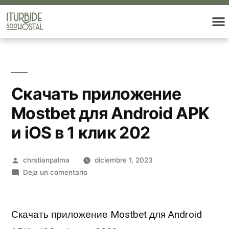
Скачать приложение
Mostbet для Android APK
и iOS в 1 клик 202
chrstianpalma
diciembre 1, 2023
Deja un comentario
Скачать приложение Mostbet для Android