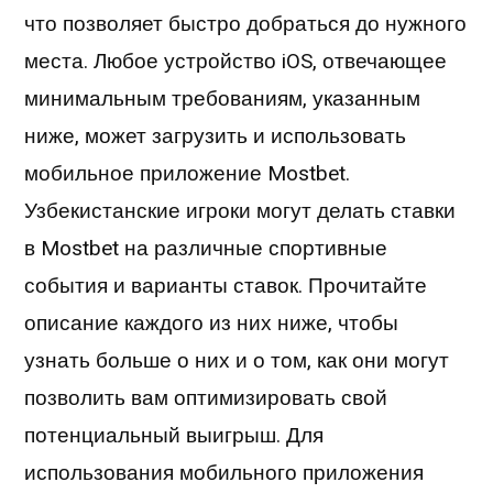
что позволяет быстро добраться до нужного
места. Любое устройство iOS, отвечающее
минимальным требованиям, указанным
ниже, может загрузить и использовать
мобильное приложение Mostbet.
Узбекистанские игроки могут делать ставки
в Mostbet на различные спортивные
события и варианты ставок. Прочитайте
описание каждого из них ниже, чтобы
узнать больше о них и о том, как они могут
позволить вам оптимизировать свой
потенциальный выигрыш. Для
использования мобильного приложения