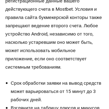
регистрационные данные вашего
действующего счета в Mostbet. Условия и
правила сайта букмекерской конторы также
запрещают ведение второго счета. Любое
устройство Android, независимо от того,
насколько устаревшим оно может быть,
может использовать мобильное
приложение, если оно соответствует
системным требованиям.
Срок обработки заявки на вывод средств
может варьироваться от 15 минут до 3
рабочих дней.
Взгляните на таблицу плюсов и минусов