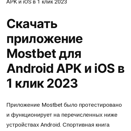
APK и iOS в 1 клик 2023
Скачать
приложение
Mostbet для
Android APK и iOS в
1 клик 2023
Приложение Mostbet было протестировано
и функционирует на перечисленных ниже
устройствах Android. Спортивная книга