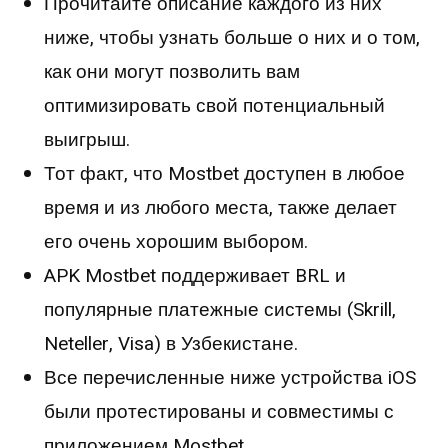
Прочитайте описание каждого из них
ниже, чтобы узнать больше о них и о том,
как они могут позволить вам
оптимизировать свой потенциальный
выигрыш.
Тот факт, что Mostbet доступен в любое
время и из любого места, также делает
его очень хорошим выбором.
APK Mostbet поддерживает BRL и
популярные платежные системы (Skrill,
Neteller, Visa) в Узбекистане.
Все перечисленные ниже устройства iOS
были протестированы и совместимы с
приложением Mostbet.