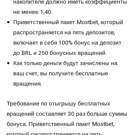
накопителе должно иметь коэффициенты
не менее 1,40.
Приветственный пакет Mostbet, который
распространяется на пять депозитов,
включает в себя 100% бонус на депозит
до BRL и 250 бонусных вращений.
Как только деньги будут зачислены на
ваш счет, вы получите бесплатные
вращения.
Требование по отыгрышу бесплатных
вращений составляет 30 раз больше суммы
бонуса. Приветственный пакет Mostbet,
который распространяется на пять