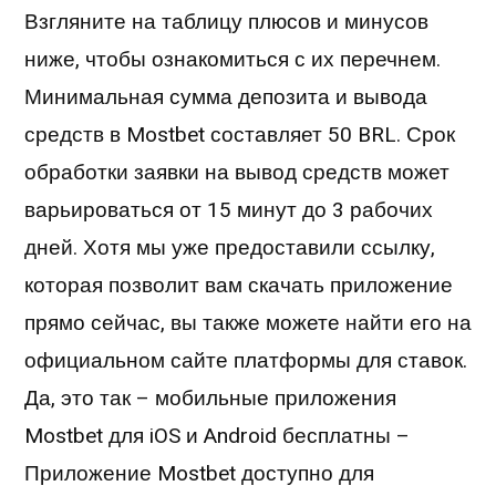
Взгляните на таблицу плюсов и минусов
ниже, чтобы ознакомиться с их перечнем.
Минимальная сумма депозита и вывода
средств в Mostbet составляет 50 BRL. Срок
обработки заявки на вывод средств может
варьироваться от 15 минут до 3 рабочих
дней. Хотя мы уже предоставили ссылку,
которая позволит вам скачать приложение
прямо сейчас, вы также можете найти его на
официальном сайте платформы для ставок.
Да, это так – мобильные приложения
Mostbet для iOS и Android бесплатны –
Приложение Mostbet доступно для