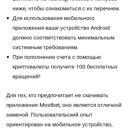
ниже, чтобы ознакомиться с их перечнем.
Для использования мобильного
приложения ваше устройство Android
должно соответствовать минимальным
системным требованиям.
При пополнении счета с помощью
криптовалюты получите 100 бесплатных
вращений!
Для тех, кто предпочитает не скачивать
приложение Mostbet, оно является отличной
заменой. Пользовательский опыт
ориентирован на мобильное устройство,