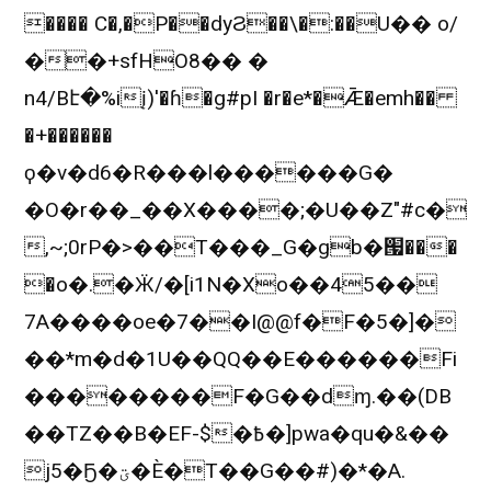
���� C�,�P��dyϨ��\�:��U�� o/
��+sfHO8�� �
n4/Bէ�%iį)'�ɦ�g#pI �r�e*�Ǣ�emh��
�+������
ϙ�v�d6�R���l������G�
�O�r��_��X����;�U��Z"#c�
,~;0rP�>��T���_G�gb�՗���
�o�.�Ӝ/�[i1N�Xo��45��
7A����oe�7��I@@f�F�5�]�
��*m�d�1U��QQ��E������Fi
��������F�G��dɱ.��(DB
��TZ��B�EF-$�߿�]pwa�qu�&��
j5�Ҕ�ؾ�È�T��G��#)�*�A.