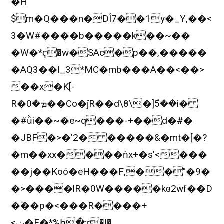
�H
$m�Q���n�DÎ7��
1y�_Y,��<
3�W#����b�����k��~��
�W�*ҁ�w�SAc�p��,�����
�AQ3��I_3*MC�mb���A��<��>
��x�K[-
R�ܡ�0��Co�ĵR��d\8\�]݇5��i�
�#ǜi��~�e~q���-+��d�#�
�JBF�>�’2� ��
���&�mt�[�?
�m��xx����ǹx+�s’<���
��j��Koó�eH���F,��"�9�
�>����lR�0W�����kɞ2wf��D
�ֿ��p�<���R����+
<ݖ�F�*%հ�;ŗ�!�