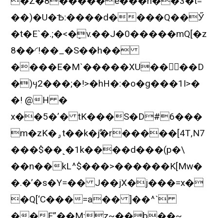
�Z�8�����e���n��3�t=
��)�U�Ѣ:����d����Q��Ӳ
�t�E`�.;�<�ַv.��J�0�����mQ[�z
8��◜!��_�S��h��
����E�M`�����XU��󶬜��D
�)ӌ2���;�!>�hH�:�o�g���1I>�
�! @H �
x��5�’� tK���S�D#6���
m�zK�ۄt��k�ްj�r�����[4T,N7
���$��˻�1k����d���(p�\
��n��kL^$���>������K[Mw�
�.�’�s�Y=�� J��jX�j���=x�
�Q[‘C���=a�� ]��^`
��E”��M;z~��b��~