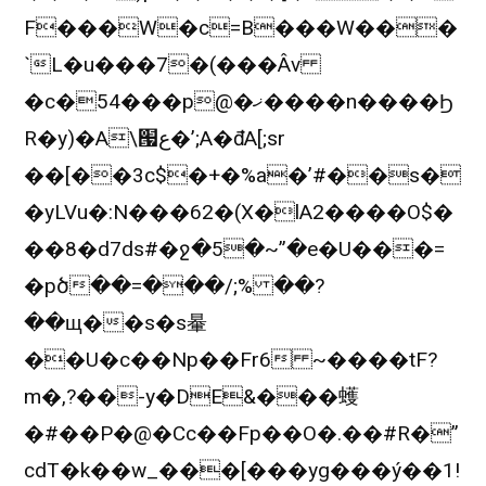
F���W�c=B���W���
`L�u���7�(���Âv
�c�54���p@�ޚ����n����Ϧ
R�y)�A\՗ع�’;A�đA[;sr
��[��3c$�+�%a�’#��s�
�yLVu�:N���62�(X�lA2����O$�
��8�d7ds#�ջ�5�~”�e�U���=
�pծ��=���/;% ��?
��щ��s�s䡞
��U�c��Np��Fr6 ~����tF?
m�,?��-y�DE&���蠖
�#��P�@�Cc��Fp��O�.��#R�”
cdT�k��w_���[���yg���ý��1!