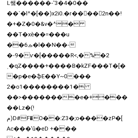
L쌬������-'3�4�0��
��`�l^�[��)x2i0.�r����2n��!
�+�Z�0�&v�^�
��T�xè��=���u
��6ࡏ�l��N��-
�-9�ѵ�[�����R<,�%�2
ˌ�qZ����+����B�kZF���T�[�
�p�e�ֆE��Y~0���
2�o1��������1�
��>��������e�+���
��Lz�(!
م)D#F�ۛO��:Z3�;o����zP�[
Ac���’û�eD +���