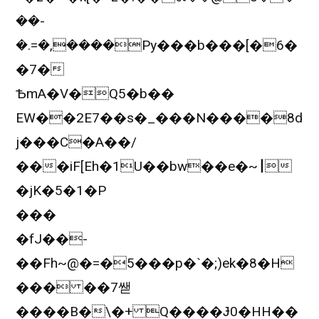
��-
�.=�,����Py���b���[�6�
�7�
ѢmA�V�Q5�b��
EW��2E7��s�_���N����8d
j���C�A��/
���iF[Eh�1U��bw��e�~⎟
�jK�5�1�P
���
�fJ��-
��Fh~@�=�5���p�`�;)ek�8�H
��� ��7쌛
����B�\�+ Q����Ɉ0�HH��