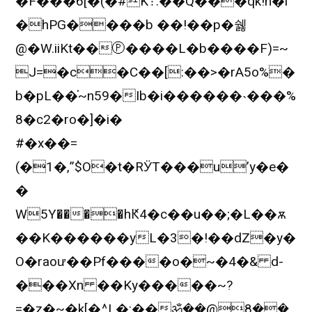
�F���6[�(�#K܊:��Q���qk!h�l
�hPG����b ��!��p�쉟
@�W.iiKt��Ⓟ����L�b����F)=~
J=�c�C��[:��>�rA5o%�
b�pL��֗~n59�Ib�i������˴���%
8�c2�ro�]�i�
#�x��=
(�1�,”$O�t�RӰT���u’y�e�
�
W5Y����hԞ4�c��u��;�L��ѫ
��K������yL�3�!��dZ�y�
O�raoư��Pf����o�~�4�& d-
���Xn ��Ky�����~?
=�z�~�k[�^L�:��ॐ��@8��