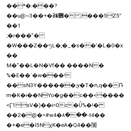
��*�:���?
��u@~3��+�܎�ߥ� .���5Z5″
��1
;�ɾ���”�
�W���Z��ᪧL�;�_�s��’�L�0�x
��
M�”��L�N�Vf�� ����N�
%�E��ʹ�w���!
��sN3Y������;y�T�ո,q��Ռ
m�K�i��NYo�g��c��<����
<Ӷ1sV�)��i=0c�Ǖ%�!�
��2�@�=#w4�٨���-t4��
�+�e�I5N­χK�eA�Q4��闠