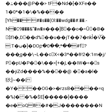
�ߑ���@P��> tF�Nd�[�XFe��
1�0*�1�\�%���ׅ�
[Yh��#�s��(Ol:��wdg��#.��.-
N�C9���&”�w�я���]B⃨��o�=Ũ�B�
$fI�,D��d%��u��jT��7�nkأ�V
͝�
:T�ߎ�]�DOբ�0��;*��#fٍ?
���̲g��\¬L��cX<�3*��8!2�:1m�j/
P�pU�P��\��>[+�̘L��IW�<�s
��jiZd����%����@ ��a�l�
猀;]~��|
�Y���OG�>�rzsB����=q
�%|� �%�$E[�����]����
�e�oQ8�#�J��������N