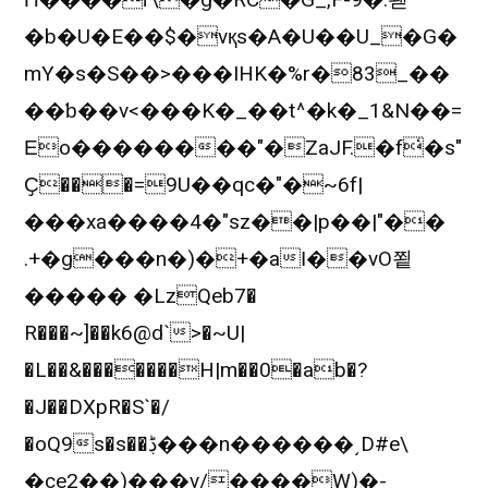
�b�U�E��$�vқs�A�U��U_�G�
mY�s�S��>���IHK�%r�83_��
��ƅ��v<���K�_��t^�k�_1&N��=
Εo��������"�ZaJF.�f̒�s"
Ҫ���=9U��qc�"�~6f|
���xa����4�"sz��|p��|"��
.+�g���n�)�+�aΙ��vO쬩
����� �LzQeb7�
R���~]��k6@d`>�~U|
�L��&�������H|m��0�ab�?
�J��DXpR�S`�/
�oQ9s�s��ڋ���n������͵D#e\
�ce2��)���v/����W)�-