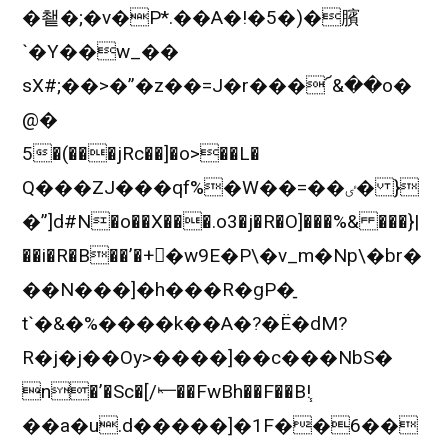
�쵙�;�v�P*.��A�!�5�)�臏
`�Y��w_��
sX#;��>�”�z��=J�r���՜&��o�
@�
5�(���jRc��]�o>��L�
Q���ZJ���qf%�W��=��ٸ� }
�”]d#N�o��X���.o3�j�R�O]���%& ���}|
��i�R�B��’�+�ٍw9E�P\�v_m�Np\�br�
��N���]�h���R�gP�̠
t`�&�%����k��A�?�Ë�dM?
R�j�j��Oy>����]��c���NbS�
n�’�Sc�[/⥖��FwBh��F��B!֧
��a�u.d�����]�1F��6��