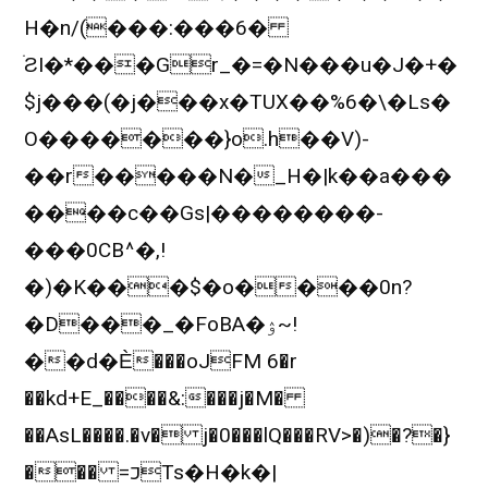
H�n/(���:���6�
ׄƧI�*���Gr_�=�N���u�J�+�
$j���(�j���x�TUX��%6�\�Ls�
O�������}o.h��V)-
��r�����N�_H�|k��a���
����c��Gs|��������-
���0CB^�,!
�)�K���$�o����0n?
�D���_�FoBA�ۉ~!
��d�Ѐ���oJFM 6�r
��kd+E_����&:���j�M�
��AsL����.�v� j�0���lQ���RV>�)�?�}
��� =כTs�H�k�|