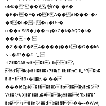
oMĉ�”��)y!擯Y�r�A�
�R�e�F�n�RA��#I���=�z
�3�h�= �c;�U~�
o:��mS59�˷i��~q�kZ�k�AQC�k�
���~�-
�Z’��t$�84����j��bf�G��k6
N~�#?��Քii`_;
HZ�ĩ�OA�c>�Y��u�=�\
6d’ǩ�o]=�H����>7��(D;�ɧ�RnƓ:�_^7�b�
�-�Y��θ<�|׍;\ � ��
���I6EҏK��f���B�s���y�c�S*
Yt��?/%9]��"���u�#� �g8��͗�6"ūx��'�"
�s�s��nP.4��de��߻��~�Wwtj