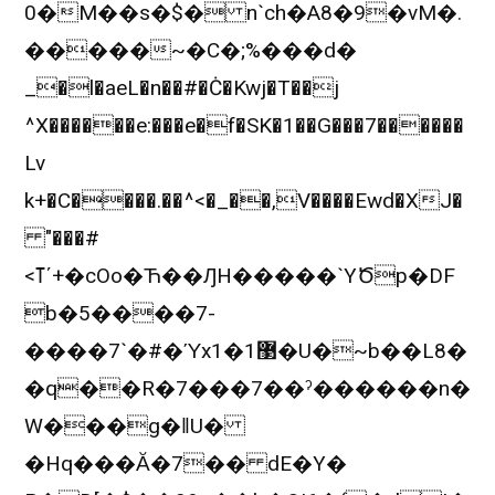
0�M��s�$� n`ch�A8�9�vM�.
�����~�C�;%���d�
_�l�aeL�n��#�Ċ�Kwj�T��j
^X������e:���e�f�SK�1��G���7������
Lv
k+�C����.��^<�_��,V����Ewd�XJ�
"���#
<ߠ΄+�cOo�Ћ��ԒH�����`YԾp�DF
b�5����7-
����7`�#�Ύx޳1�1�U�~b��L8�
�q��R�7���7��ˀ������n�
W���g�ǁU�
�Hq���Ӑ�7�� dE�Y�