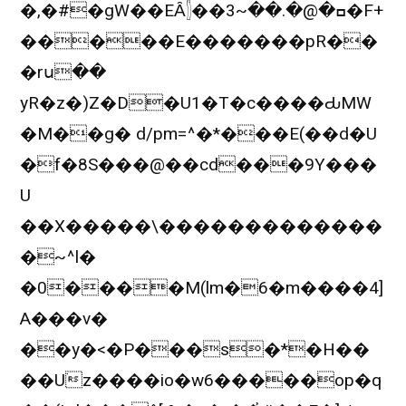
�,�#�gW��EȂ𓂭��ߛ�@�.��~3�F+
�����E�������pR��
�rս��
yR�z�)Z�D�U1�T�c����ԂMW
�M��g� d/pm=^�*���E(��d�U
�f�8S���@��cd���9Y���
U
��X�����\�������������
�~^l�
�0����M(lm�6�m����4]
A���v�
��y�<�P���s�*�H��
��Uֺz����io�w6�����op�q