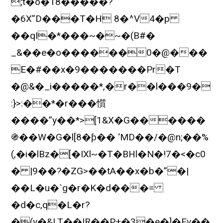
;t�o�18�����?
�6X”D���T�H 8�^V4�p
��qI�*���~�~�(B#�
_&��e�o������0�@���
E�#��x�9�������Pr�T
�@&�_i�����*,�r��l���9�
:}>:��*�r���懫
����”y��*>[1&X�G������
֍��W�G�l[8�ƥ�� ‘MD��/�@n;��%
(,�i�lBz�[�IXl~�T�BHl�N�!7�<�c0
� |9��?�ZG>��tA��x�b�”�|
��L�u�`g�r�K�d���=
�d�c,q�L�r?
�(v�&LT��!R��P+�3�e�]�Fv��