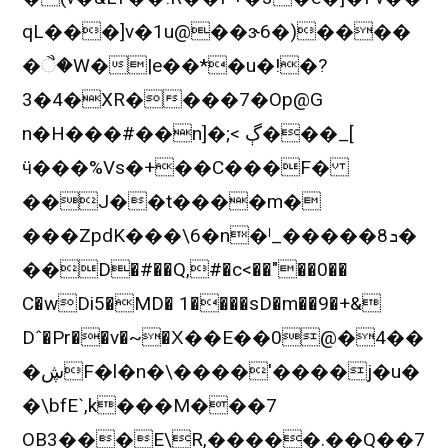
qL���]v�1u@��ɝ6�)����
�ૈ�W�|e��*�u�!�?
3�4�XR����7�Op@G
n�H���#��n]�;< ڳ���_[
ӵ���%Vs�+��C���F�
��J��t����m�
���ZpdK���\6�n�ˡ_�����ܖ8�
��D�#��Q,#�c<��"��0��
C�wDi5�MD� 1����sD�m��9�+&
Dˆ�Pr��v�~�Χ��E��0@�4��
�ڜF�l�n�\����'����j�u�
�\bfE`,k���M���7
OB3���E\R,�����.��Q��7