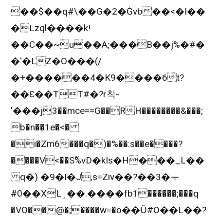
��$��q#\��G�2�Ġvb��<�I��
�Lzql����k!
��C��~u��A;���B��j%�#�
�'�LZ�O���(/
�+������4�K9����6t?
��Ɛ��TT#�?r칙-
'���j3��mce==G��RH��������&���;
b�n��1e�<�
�i�Zm6���q�)�%��:s��e����?
����V<��S߬%vD�kIs�H���_L��
q�) �9�I�J,s=Ziv��?��3�ㅜ
#0��XLٳ��.����fb1������;���q
�VO��@�;����w=�ο��Ȕ#O��L��?