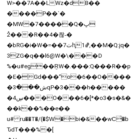
W>��7A��LWz�dB��
����P��`�
�MW�7�����Q�ڀ
2�̉��R��4�좒˗�
�bRG�i�W�=��ٺ7ԧ1ߝ,��M�Q:jq�
3ZG�q��l6@W�\���D
%�u#eg��ṞW�.���:Q���R��p
�E�Gd���”o�6��O����
�ش���3qP�3���h���
��
�ڛ4���O���6�[*�o3�s�&�
��k��%��e��
u# ru��T�/(�$Ԝ�bi�&��wС̂�b
ԎdT���%�[