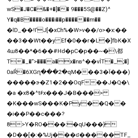
wS�J�C�&�+�]�� 9���5S@��Z)^
Y�q�B����o���i��p������m��
�lD_��!I’J[�xCh%�W>v��/o>�x:��
��3��Wt��y Ef�0��r�L�]fbK�X
4ш8��*�6��#Hd�pC�p��~�\都
T�_�”>���a�x�nв^��vİT�_;�]
0aŔ�6XGղ���2�qM���3�Ї���)
�����ɝ�Z1�2��OqF��J�Q�\
�a �x8�^t҂x���J�B���>
�K���wS���K�Py��Q��
�i��P��c���?
8>Y�RO���:�qU���}
�D��[�:�%Uj���ʛ�����TF_