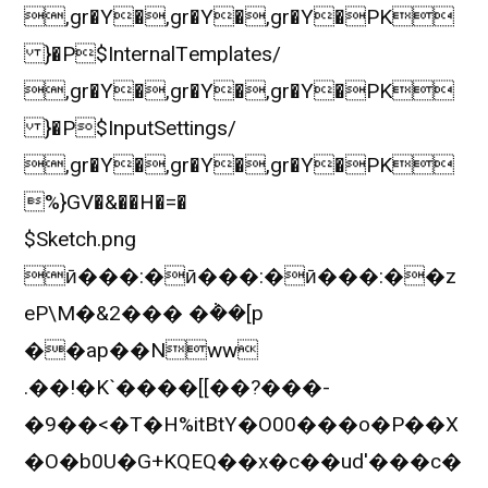
,gr�Y�,gr�Y�,gr�Y�PK
}�P$InternalTemplates/
,gr�Y�,gr�Y�,gr�Y�PK
}�P$InputSettings/
,gr�Y�,gr�Y�,gr�Y�PK
%}GV�&��H�=�
$Sketch.png
ӣ���:�ӣ���:�ӣ���:��z
eP\M�&2��� �݃��[p
��ap��Nww
.��!�K`����[[��?���-
�9��<�T�H%itBtY�O00���o�P��X
�O�b0U�G+KQEQ��x�c��ud'���c�