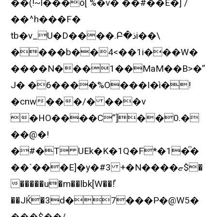
��(!~l���ô[ %�v� ��҆#��E�] /
��^h���F�
tb�v_U�D����.Բ�ذi��\
����b��4<��1i���W�
����N���1��MaM��B>�”
J� �6����%O���I�ì�!
�cnw���/� ���v
�HO����C”]��0.�
��@�!
�#�T UEk�K�1Q�F*�1�ͫ�
��`���E]�y�#3 +�N����ޏ$�
�����u�m��lbk[W��!͒
��JЌ�3d�7���P�@W5�
���$��/