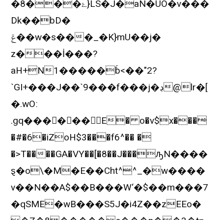
�8���ۓ}LS�J�aN�UO�v���
Dk��bD�
ݝ��w�s���_�K}mU��j�
z���İ���?
aH+N1�����ۚb<��"2?
`GI+���J��`9���f���j�ڊ@lr�[
�.wOː
.gq������E� o�v$x���
�#�6�iZoH$3���f6^�� �
�>T����GA�VY��[�8��J���ԡN����
ȿ�o\�M�E��Cht^^_�w����
v��N��A$��B���W‘�$��m���7
�qSME�wB���S5J�i4Z��zEEo�