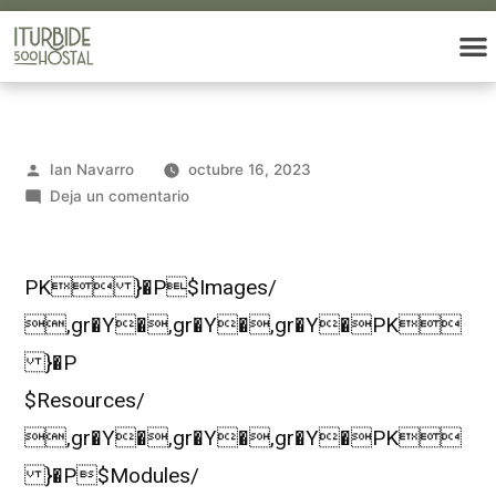
Ian Navarro
octubre 16, 2023
Deja un comentario
PK }�P$Images/
,gr�Y�,gr�Y�,gr�Y�PK
}�P
$Resources/
,gr�Y�,gr�Y�,gr�Y�PK
}�P$Modules/