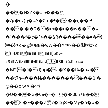
�
���I�ZK�o:e���
�/p�uv)q�UA�5m�!�(*��ç��>!
���;��0��m��r��w���#
�ߴ���f�c�^>��&R������=�
� d�@BE�wW��Y?��޶bxZ
h-D������ ��8�)b�w-
z3�fW�>����yl��asl�3�il�%�Lccx
�M%�(�d)pp�J�X��ſ%�h#�
��t7n~���!&����������Q:�
@��X:w�
�Q���G�0a�=�T��S8n+E��
��8i�E���Z7�CgS>�My�6�#�