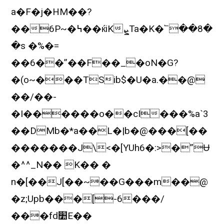
a�F�j�HM��?
��6P~�߆��ќiKܨTa�K�՟��8�
�s �%�=
��6��”��F��_�oN�G?
�(o~���TSib$�U�a.��@
��/��-
�I������o��cI���%a`3
��DMb�*a��L�|b�@���[��
�������J\<�[YUh6�:>�”Ʉ
�^^_N�� K�� �
n�[��J[��~��G���m��@
�z;
Upb���[-6���/
���fd׺E��