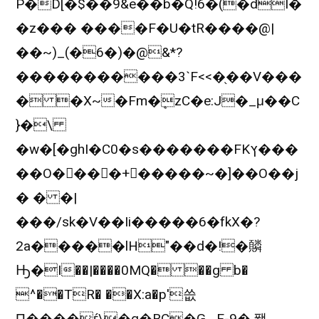
P�D[�$��9&e��b�Q!6�(�dI�
�z��� ����F�U�tR����@|
��~)_(�6�)�@&*?
�����������3`F<<�֖��V���
� �X~�Fm�ܷzC�e:J�_μ��C
}�\
�w�[�ghI�C0�s�������FKץ���
��O�􍕍���+�����~�]��O��j
� � �|
���/sk�V��Ii�����6�fkX�?
2a�����lH"��d�!�䫰
Ԣ�I��|����0MQ� ��g b�
^��TR� ��X:a�p'씂
П����ѓ\�g�RC�G_,F-9�.퐫