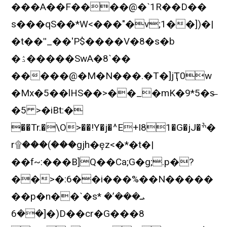
���A��F����@�`1R��D��
s���qS��*W<���"�v;1��])�|
�t��ʺ_��'P$����V�8�s�b
�ۮ�����SwA�8`��
�����@�M�N���.�T�]jҬ0w
�Mx�5��lHS��>��_�mK�9*5�s̶
�5 >�iBt:�
��Tr.�\O>��!Y�j�^E+I81�G�jJ�ׯ�
r۩���(���gjh�ȩz<�*�t�|
��f~:���B]Q��Ca;G�g;.p�?
��>�:6��i���%��N�����
��p�n��`�sܝ���’� *
[��6�)D��cr�G���8