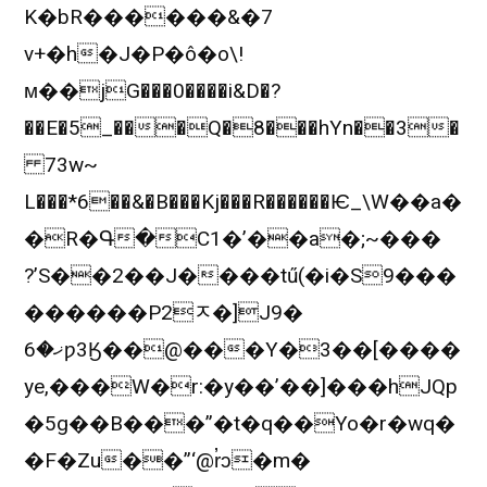
K�bR������&�7
v+�h�J�P�ô�o\!
м��jG���0����i&D�?
��E�5_���Q�8���hYn��3�
73w~
L���*6��&�B���Kj���R������Ѥ_\W��a�
�R�Գ�C1�’��a�;~���
?’S��2��J����tű(�i�S9���
������P2ﾸ�]J9�
ޚ�6ƿ3Ӄ��@���Y�3��[����
ye,���W�r:�y��’��]��
�hJQp
�5g��B���”�t�q��Yo�r�wq�
�F�Zu��”‘@r̓ɔ�m�