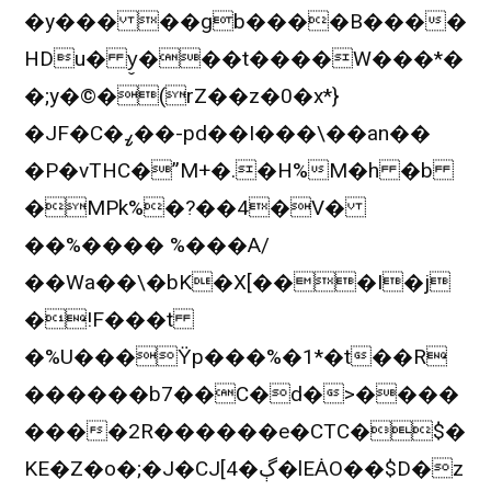
�y��� ��gb����B����
HDu� y̬���t����W���*�
�;y�©�(rZ��z�0�x*}
�JF�C�ߨ��-pd��I���\��an��
�P�vTHC�”M+�.�H%M�h �b
�MPk%�?��4�V�
��%���� %���A/
��Wa��\�bK�X[���I�j
�!F���t
�%U���Ϋp���%�1*�t��R
������b7��C�d�>����
����2R������e�CTC�$�
KE�Z�o�;�J�CJ[4�ڳ�lEȦO��$D�z