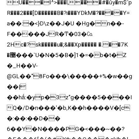
U���I^>���l,���#�ȗy�m$ˉp
R���2���[D������B�?ı���YDkM�?����Y=
a��:�<}D\z��J�U �Hg�n��-
F�����JR�Ͳ�03�㏇
2Hc�?sk�����u�;&��Xp����� �.��7K
�޹���`U�N�5�B�]1�=�b�t�Z
�_H��V-
@GL��"8Fo���\�����+%�w��g
��|
��hǻ:�yp�3z"g����5����I
Q�/D�n���'�b,K��h����V�[c
�:��:��D��
6��Y�N����PG�<���~��?