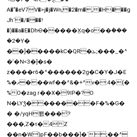
A�"�eV7V�>j�j�Wn,�2�m�,�H���g
Jh`�/���!
�)��a�E�DhҼ�����X̼q�o��ܶ���
�2�Y�
��]�����kC�QR�ܥ;���_�^
�’�N<3�]�s�
z����r6�^������2g�C�Y�J�E
%�ވ���wf��^&�+^v�:4�(�
%O�zag r��X�9IP�?O
N�LYǯ�������F�%�G�
� �/yqH쬀���̒?
���,Z�τ�4Z
��n�W)pF��b���]�`;��^