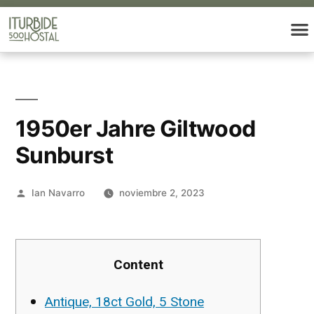
1950er Jahre Giltwood
Sunburst
Ian Navarro
noviembre 2, 2023
Content
Antique, 18ct Gold, 5 Stone