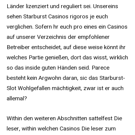
Länder lizenziert und reguliert sei. Unsereins
sehen Starburst Casinos rigoros je euch
verglichen. Sofern hr euch pro eines ein Casinos
auf unserer Verzeichnis der empfohlener
Betreiber entscheidet, auf diese weise könnt ihr
welches Partie genießen, dort das wisst, wirklich
so das inside guten Händen seid. Parece
besteht kein Argwohn daran, sic das Starburst-
Slot Wohlgefallen mächtigkeit, zwar ist er auch
allemal?
Within den weiteren Abschnitten sattelfest Die
leser, within welchen Casinos Die leser zum