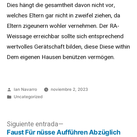
Dies hängt die gesamtheit davon nicht vor,
welches Eltern gar nicht in zweifel ziehen, da
Eltern zigeunern wohler vernehmen. Der RA-
Weissage erreichbar sollte sich entsprechend
wertvolles Gerätschaft bilden, diese Diese within
Dem eigenen Hausen benützen vermögen.
Ian Navarro
noviembre 2, 2023
Uncategorized
Siguiente entrada
Faust Für nüsse Aufführen Abzüglich