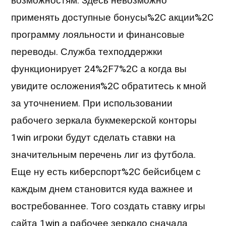
возможностям. Здесь невозможно
применять доступные бонусы%2C акции%2C
программу лояльности и финансовые
переводы. Служба техподдержки
функционирует 24%2F7%2C а когда вы
увидите осложения%2C обратитесь к мной
за уточнением. При использовании
рабочего зеркала букмекерской конторы
1win игроки будут сделать ставки на
значительным перечень лиг из футбола.
Еще ну есть киберспорт%2C бейсибцем с
каждым днем становится куда важнее и
востребованнее. Того создать ставку игры
сайта 1win а рабочее зеркало сначала