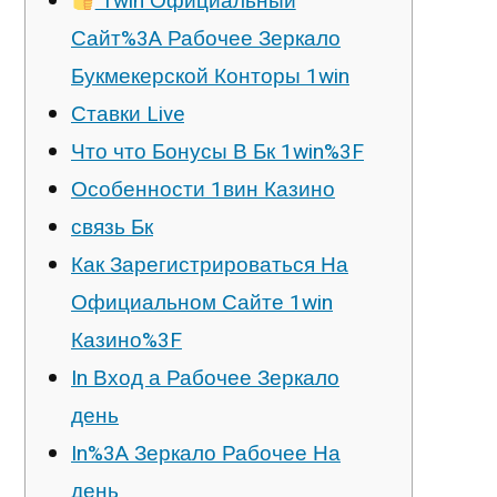
1win Официальный
Сайт%3A Рабочее Зеркало
Букмекерской Конторы 1win
Ставки Live
Что что Бонусы В Бк 1win%3F
Особенности 1вин Казино
связь Бк
Как Зарегистрироваться На
Официальном Сайте 1win
Казино%3F
In Вход а Рабочее Зеркало
день
In%3A Зеркало Рабочее На
день