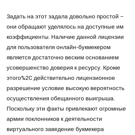
Задать на этот задала довольно простой –
они обращают уделялось на доступные им
коэффициенты. Наличие данной лицензии
для пользователя онлайн-букмекером
является достаточно веским основанием
усовершенство доверия к ресурсу. Кроме
этого%2C действительно лицензионное
разрешение условие высокую вероятность
осуществления обещанного выигрыша.
Поскольку эти факты привлекают огромные
армии поклонников к деятельности
виртуального заведение букмекера