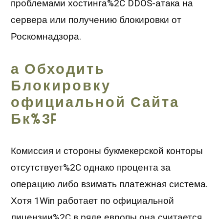
проблемами хостинга%2C DDOS-атака на
сервера или получению блокировки от
Роскомнадзора.
а Обходить
Блокировку
официальной Сайта
Бк%3F
Комиссия и стороны букмекерской конторы
отсутствует%2C однако процента за
операцию либо взимать платежная система.
Хотя 1Win работает по официальной
лицензии%2C в ряде европы она считается