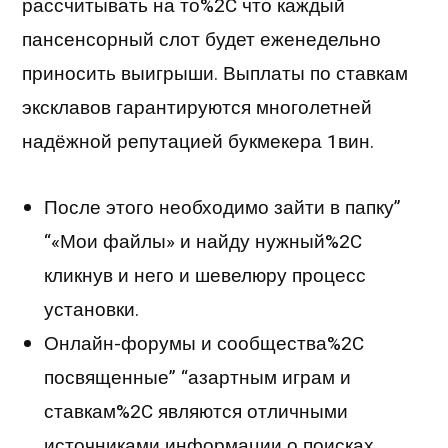
рассчитывать на то%2C что каждый
пансенсорный слот будет еженедельно
приносить выигрыши. Выплаты по ставкам
эксклавов гарантируются многолетней
надёжной репутацией букмекера 1вин.
После этого необходимо зайти в папку”
“«Мои файлы» и найду нужный%2C
кликнув и него и шевелюру процесс
установки.
Онлайн-форумы и сообщества%2C
посвященные” “азартным играм и
ставкам%2C являются отличными
источниками информации о поисках