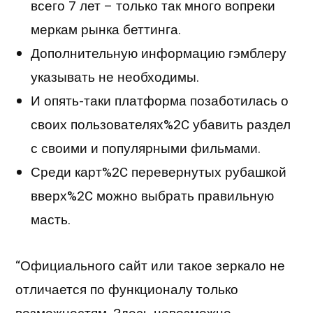
всего 7 лет – только так много вопреки
меркам рынка беттинга.
Дополнительную информацию гэмблеру
указывать не необходимы.
И опять-таки платформа позаботилась о
своих пользователях%2C убавить раздел
с своими и популярными фильмами.
Среди карт%2C перевернутых рубашкой
вверх%2C можно выбрать правильную
масть.
“Официального сайт или такое зеркало не
отличается по функционалу только