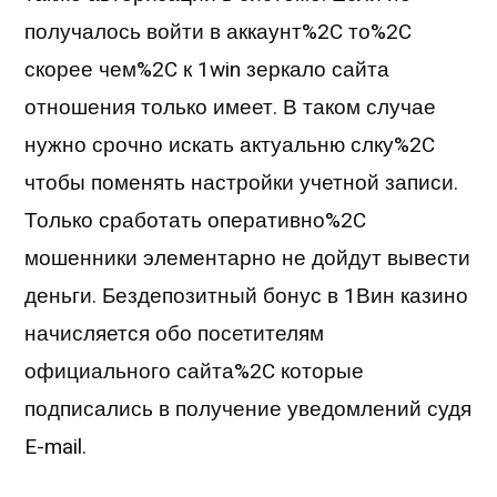
получалось войти в аккаунт%2C то%2C
скорее чем%2C к 1win зеркало сайта
отношения только имеет. В таком случае
нужно срочно искать актуальню слку%2C
чтобы поменять настройки учетной записи.
Только сработать оперативно%2C
мошенники элементарно не дойдут вывести
деньги. Бездепозитный бонус в 1Вин казино
начисляется обо посетителям
официального сайта%2C которые
подписались в получение уведомлений судя
E-mail.