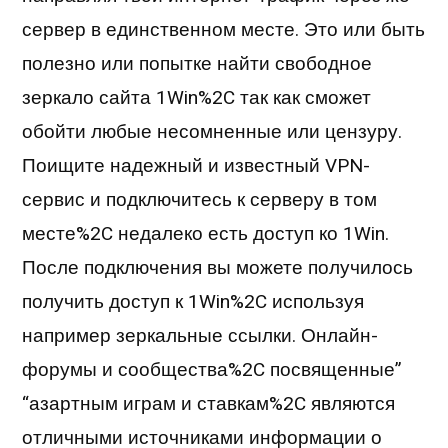
сервер в единственном месте. Это или быть
полезно или попытке найти свободное
зеркало сайта 1Win%2C так как сможет
обойти любые несомненные или цензуру.
Поищите надежный и известный VPN-
сервис и подключитесь к серверу в том
месте%2C недалеко есть доступ ко 1Win.
После подключения вы можете получилось
получить доступ к 1Win%2C используя
например зеркальные ссылки. Онлайн-
форумы и сообщества%2C посвященные”
“азартным играм и ставкам%2C являются
отличными источниками информации о