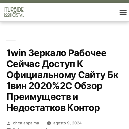
1win Зеркало Рабочее
Сейчас Доступ К
Официальному Сайту Бк
1вин 2020%2C Обзор
Преимуществ и
Недостатков Контор
chrstianpalma
agosto 9, 2024