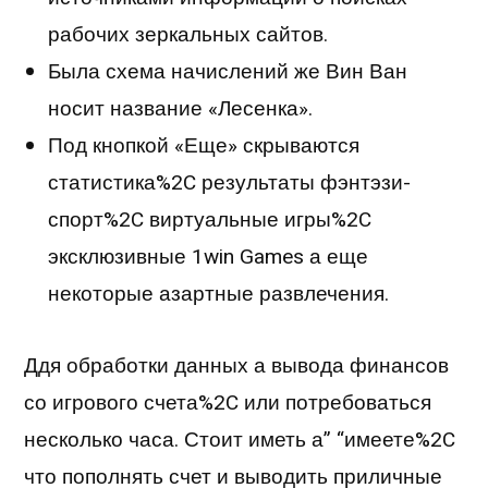
рабочих зеркальных сайтов.
Была схема начислений же Вин Ван
носит название «Лесенка».
Под кнопкой «Еще» скрываются
статистика%2C результаты фэнтэзи-
спорт%2C виртуальные игры%2C
эксклюзивные 1win Games а еще
некоторые азартные развлечения.
Ддя обработки данных а вывода финансов
со игрового счета%2C или потребоваться
несколько часа. Стоит иметь а” “имеете%2C
что пополнять счет и выводить приличные