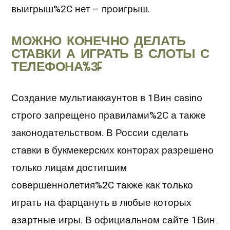
выигрыш%2C нет – проигрыш.
МОЖНО КОНЕЧНО ДЕЛАТЬ
СТАВКИ А ИГРАТЬ В СЛОТЫ С
ТЕЛЕФОНА%3F
Создание мультиаккаунтов в 1Вин casino
строго запрещено правилами%2C а также
законодательством. В России сделать
ставки в букмекерских конторах разрешено
только лицам достигшим
совершеннолетия%2C также как только
играть на фарцануть в любые которых
азартные игры. В официальном сайте 1Вин