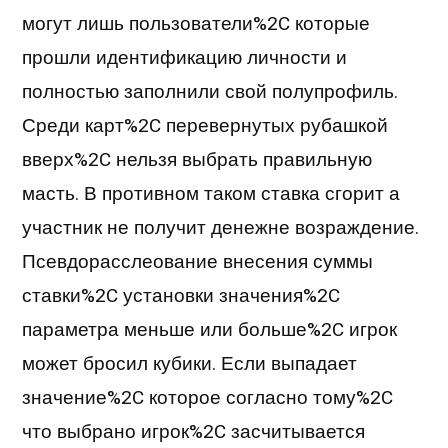
могут лишь пользователи%2C которые
прошли идентификацию личности и
полностью заполнили свой полупрофиль.
Среди карт%2C перевернутых рубашкой
вверх%2C нельзя выбрать правильную
масть. В противном таком ставка сгорит а
участник не получит денежне возраждение.
Псевдорасслеование внесения суммы
ставки%2C установки значения%2C
параметра меньше или больше%2C игрок
может бросил кубики. Если выпадает
значение%2C которое согласно тому%2C
что выбрано игрок%2C засчитывается