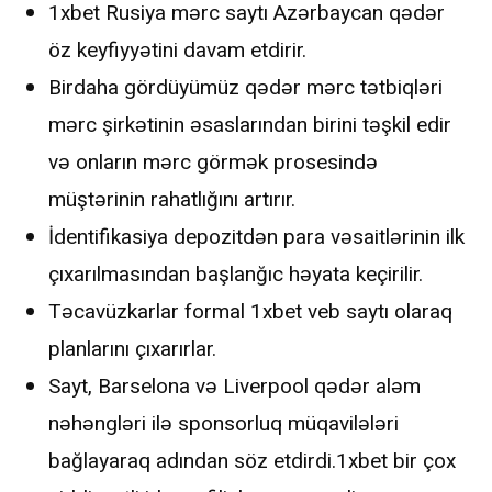
1xbet Rusiya mərc saytı Azərbaycan qədər
öz keyfiyyətini davam etdirir.
Birdaha gördüyümüz qədər mərc tətbiqləri
mərc şirkətinin əsaslarından birini təşkil edir
və onların mərc görmək prosesində
müştərinin rahatlığını artırır.
İdentifikasiya depozitdən para vəsaitlərinin ilk
çıxarılmasından başlanğıc həyata keçirilir.
Təcavüzkarlar formal 1xbet veb saytı olaraq
planlarını çıxarırlar.
Sayt, Barselona və Liverpool qədər aləm
nəhəngləri ilə sponsorluq müqavilələri
bağlayaraq adından söz etdirdi.1xbet bir çox