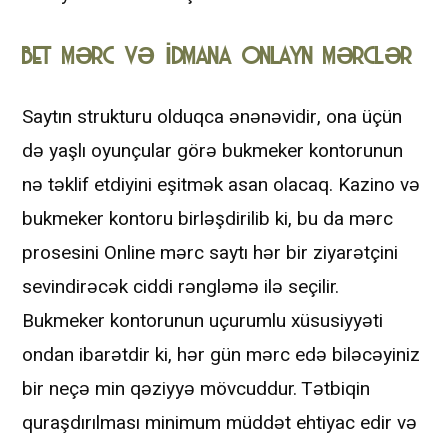
BET MƏRC VƏ İDMANA ONLAYN MƏRCLƏR
Saytın strukturu olduqca ənənəvidir, ona üçün
də yaşlı oyunçular görə bukmeker kontorunun
nə təklif etdiyini eşitmək asan olacaq. Kazino və
bukmeker kontoru birləşdirilib ki, bu da mərc
prosesini Online mərc saytı hər bir ziyarətçini
sevindirəcək ciddi rəngləmə ilə seçilir.
Bukmeker kontorunun uçurumlu xüsusiyyəti
ondan ibarətdir ki, hər gün mərc edə biləcəyiniz
bir neçə min qəziyyə mövcuddur. Tətbiqin
quraşdırılması minimum müddət ehtiyac edir və