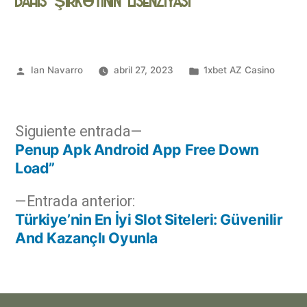
BAHIS ŞIRKƏTININ LISENZIYASI
Ian Navarro
abril 27, 2023
1xbet AZ Casino
Siguiente entrada
Penup Apk Android App Free Down
Load”
Entrada anterior:
Türkiye’nin En İyi Slot Siteleri: Güvenilir
And Kazançlı Oyunla