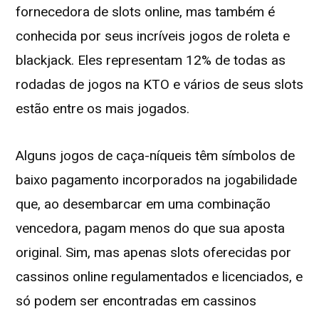
fornecedora de slots online, mas também é
conhecida por seus incríveis jogos de roleta e
blackjack. Eles representam 12% de todas as
rodadas de jogos na KTO e vários de seus slots
estão entre os mais jogados.
Alguns jogos de caça-níqueis têm símbolos de
baixo pagamento incorporados na jogabilidade
que, ao desembarcar em uma combinação
vencedora, pagam menos do que sua aposta
original. Sim, mas apenas slots oferecidas por
cassinos online regulamentados e licenciados, e
só podem ser encontradas em cassinos