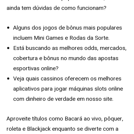
ainda tem dúvidas de como funcionam?
Alguns dos jogos de bônus mais populares
incluem Mini Games e Rodas da Sorte.
Está buscando as melhores odds, mercados,
cobertura e bônus no mundo das apostas
esportivas online?
Veja quais cassinos oferecem os melhores
aplicativos para jogar máquinas slots online
com dinheiro de verdade em nosso site.
Aproveite títulos como Bacará ao vivo, pôquer,
roleta e Blackjack enquanto se diverte com a