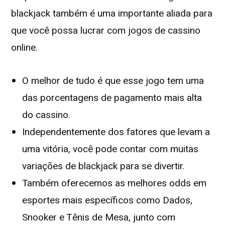
blackjack também é uma importante aliada para
que você possa lucrar com jogos de cassino
online.
O melhor de tudo é que esse jogo tem uma
das porcentagens de pagamento mais alta
do cassino.
Independentemente dos fatores que levam a
uma vitória, você pode contar com muitas
variações de blackjack para se divertir.
Também oferecemos as melhores odds em
esportes mais específicos como Dados,
Snooker e Tênis de Mesa, junto com