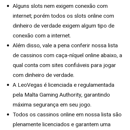
Alguns slots nem exigem conexão com
internet; porém todos os slots online com
dinheiro de verdade exigem algum tipo de
conexão com a internet.
Além disso, vale a pena conferir nossa lista
de cassinos com caça-níquel online abaixo, a
qual conta com sites confiáveis para jogar
com dinheiro de verdade.
A LeoVegas é licenciada e regulamentada
pela Malta Gaming Authority, garantindo
máxima segurança em seu jogo.
Todos os cassinos online em nossa lista são
plenamente licenciados e garantem uma