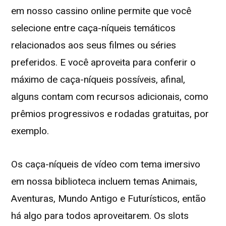
em nosso cassino online permite que você
selecione entre caça-níqueis temáticos
relacionados aos seus filmes ou séries
preferidos. E você aproveita para conferir o
máximo de caça-níqueis possíveis, afinal,
alguns contam com recursos adicionais, como
prêmios progressivos e rodadas gratuitas, por
exemplo.
Os caça-níqueis de vídeo com tema imersivo
em nossa biblioteca incluem temas Animais,
Aventuras, Mundo Antigo e Futurísticos, então
há algo para todos aproveitarem. Os slots