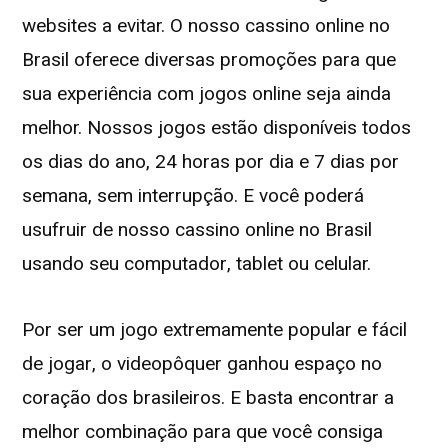
websites a evitar. O nosso cassino online no
Brasil oferece diversas promoções para que
sua experiência com jogos online seja ainda
melhor. Nossos jogos estão disponíveis todos
os dias do ano, 24 horas por dia e 7 dias por
semana, sem interrupção. E você poderá
usufruir de nosso cassino online no Brasil
usando seu computador, tablet ou celular.
Por ser um jogo extremamente popular e fácil
de jogar, o videopôquer ganhou espaço no
coração dos brasileiros. E basta encontrar a
melhor combinação para que você consiga