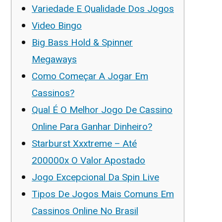
Variedade E Qualidade Dos Jogos
Video Bingo
Big Bass Hold & Spinner
Megaways
Como Começar A Jogar Em
Cassinos?
Qual É O Melhor Jogo De Cassino
Online Para Ganhar Dinheiro?
Starburst Xxxtreme – Até
200000x O Valor Apostado
Jogo Excepcional Da Spin Live
Tipos De Jogos Mais Comuns Em
Cassinos Online No Brasil