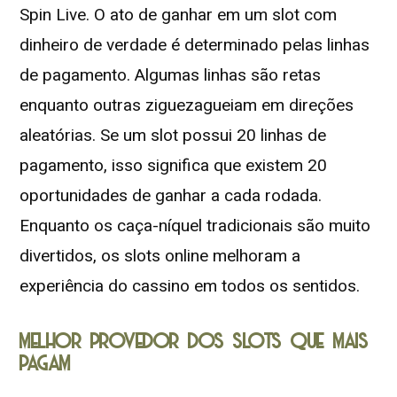
Spin Live. O ato de ganhar em um slot com
dinheiro de verdade é determinado pelas linhas
de pagamento. Algumas linhas são retas
enquanto outras ziguezagueiam em direções
aleatórias. Se um slot possui 20 linhas de
pagamento, isso significa que existem 20
oportunidades de ganhar a cada rodada.
Enquanto os caça-níquel tradicionais são muito
divertidos, os slots online melhoram a
experiência do cassino em todos os sentidos.
MELHOR PROVEDOR DOS SLOTS QUE MAIS
PAGAM