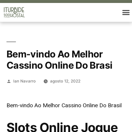
Bem-vindo Ao Melhor
Cassino Online Do Brasi
Ian Navarro
agosto 12, 2022
Bem-vindo Ao Melhor Cassino Online Do Brasil
Slots Online Jogue