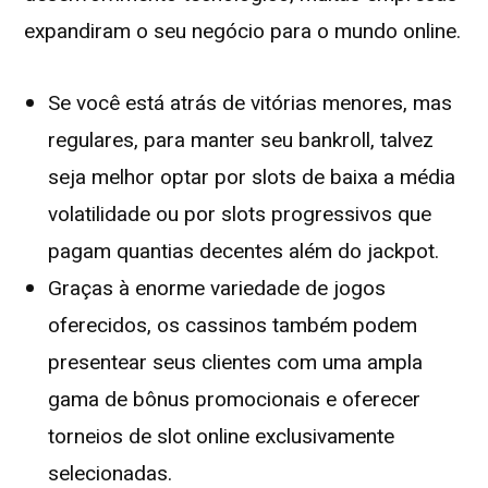
expandiram o seu negócio para o mundo online.
Se você está atrás de vitórias menores, mas
regulares, para manter seu bankroll, talvez
seja melhor optar por slots de baixa a média
volatilidade ou por slots progressivos que
pagam quantias decentes além do jackpot.
Graças à enorme variedade de jogos
oferecidos, os cassinos também podem
presentear seus clientes com uma ampla
gama de bônus promocionais e oferecer
torneios de slot online exclusivamente
selecionadas.