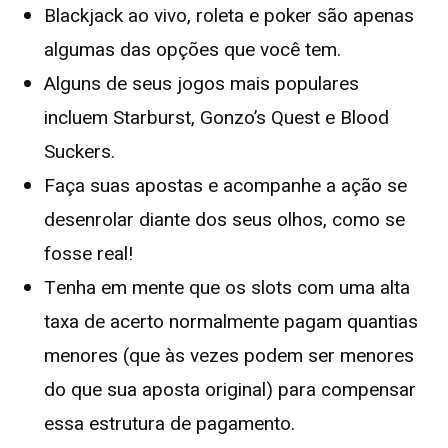
Blackjack ao vivo, roleta e poker são apenas
algumas das opções que você tem.
Alguns de seus jogos mais populares
incluem Starburst, Gonzo’s Quest e Blood
Suckers.
Faça suas apostas e acompanhe a ação se
desenrolar diante dos seus olhos, como se
fosse real!
Tenha em mente que os slots com uma alta
taxa de acerto normalmente pagam quantias
menores (que às vezes podem ser menores
do que sua aposta original) para compensar
essa estrutura de pagamento.