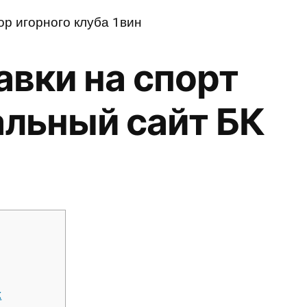
зор игорного клуба 1вин
авки на спорт
льный сайт БК
ж