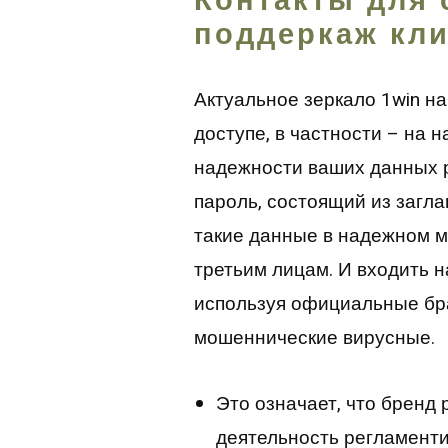
Контакты для 
поддеркаж кл
Актуальное зеркало 1win на
доступе, в частности – на 
надежности ваших данных 
пароль, состоящий из загла
такие данные в надежном м
третьим лицам. И входить н
используя официальные бра
мошеннические вирусные.
Это означает, что бренд 
деятельность регламент