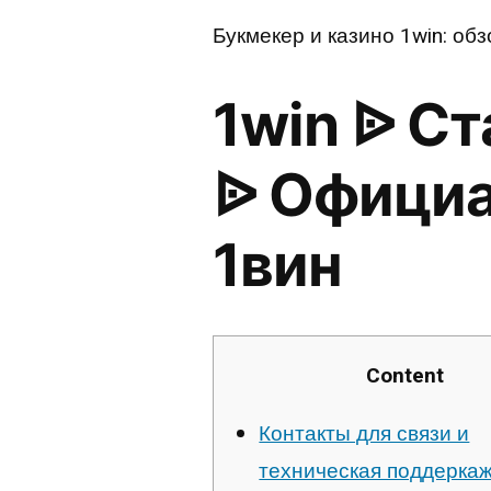
Букмекер и казино 1win: об
1win ᐉ Ст
ᐉ Официа
1вин
Content
Контакты для связи и
техническая поддерка