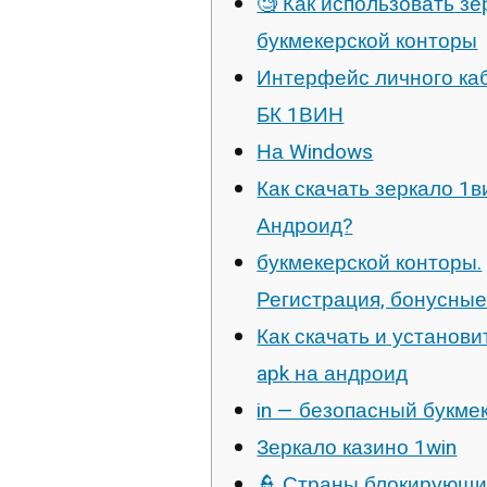
🧐 Как использовать зе
букмекерской конторы
Интерфейс личного ка
БК 1ВИН
На Windows
Как скачать зеркало 1в
Андроид?
букмекерской конторы.
Регистрация, бонусны
Как скачать и установи
apk на андроид
in — безопасный букме
Зеркало казино 1win
👮 Страны блокирующи