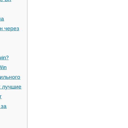
на
н через
win?
Win
бильного
: лучшие
т
 за