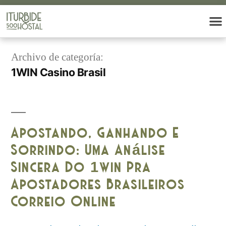
Archivo de categoría:
1WIN Casino Brasil
Apostando, Ganhando E
Sorrindo: Uma Análise
Sincera Do 1win Pra
Apostadores Brasileiros
Correio Online