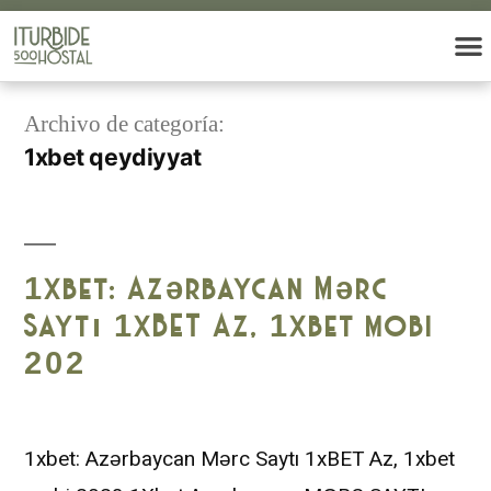
Archivo de categoría:
1xbet qeydiyyat
1xbet: Azərbaycan Mərc
Saytı 1xBET Az, 1xbet mobi
202
1xbet: Azərbaycan Mərc Saytı 1xBET Az, 1xbet