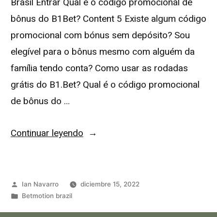
Brasil Entrar Qual é o código promocional de
bônus do B1Bet? Content 5 Existe algum código
promocional com bónus sem depósito? Sou
elegível para o bônus mesmo com alguém da
família tendo conta? Como usar as rodadas
grátis do B1.Bet? Qual é o código promocional
de bônus do …
Continuar leyendo
Ian Navarro
diciembre 15, 2022
Betmotion brazil