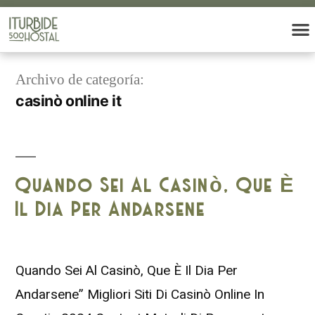
Archivo de categoría:
casinò online it
Quando Sei Al Casinò, Que È
Il Dia Per Andarsene
Quando Sei Al Casinò, Que È Il Dia Per
Andarsene” Migliori Siti Di Casinò Online In