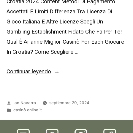
Croatia 2024 Content Metodi Di Pagamento
Accettati E Limiti Differenza Tra Licenza Di
Gioco Italiana E Altre Licenze Scegli Un
Gambling Establishment Fidato Che Fa Per Te!
Qual È Arianne Miglior Casinò For Each Giocare
In Croatia? Come Scegliere …
Continuar leyendo
Ian Navarro
septiembre 29, 2024
casinò online it