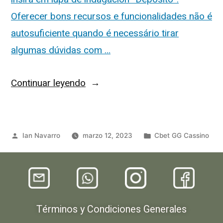
Oferecer bons recursos e funcionalidades não é
autosuficiente quando é necessário tirar
algumas dúvidas com …
Continuar leyendo
Ian Navarro
marzo 12, 2023
Cbet GG Cassino
Términos y Condiciones Generales