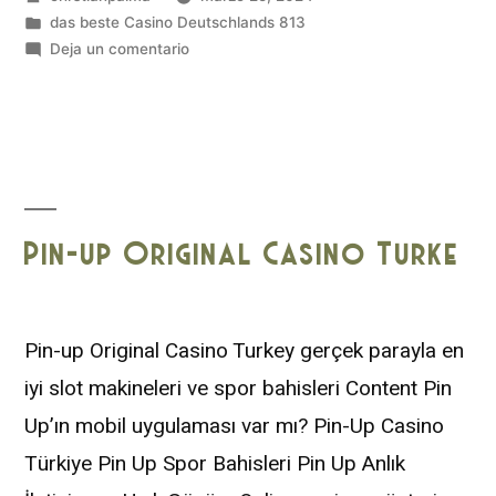
das beste Casino Deutschlands 813
Deja un comentario
Pin-up Original Casino Turke
Pin-up Original Casino Turkey gerçek parayla en
iyi slot makineleri ve spor bahisleri Content Pin
Up’ın mobil uygulaması var mı? Pin-Up Casino
Türkiye Pin Up Spor Bahisleri Pin Up Anlık