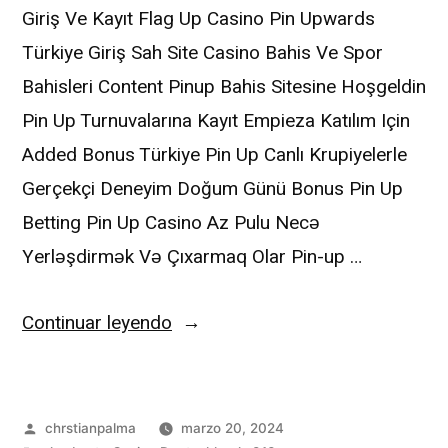
Giriş Ve Kayıt Flag Up Casino Pin Upwards
Türkiye Giriş Sah Site Casino Bahis Ve Spor
Bahisleri Content Pinup Bahis Sitesine Hoşgeldin
Pin Up Turnuvalarına Kayıt Empieza Katılım Için
Added Bonus Türkiye Pin Up Canlı Krupiyelerle
Gerçekçi Deneyim Doğum Günü Bonus Pin Up
Betting Pin Up Casino Az Pulu Necə
Yerləşdirmək Və Çıxarmaq Olar Pin-up …
Continuar leyendo
chrstianpalma
marzo 20, 2024