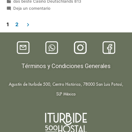
das beste Casino Deutschlands 813
Deja un comentario
1
2
Términos y Condiciones Generales
Agustín de Iturbide 500, Centro Histórico, 78000 San Luis Potosí,
SLP México