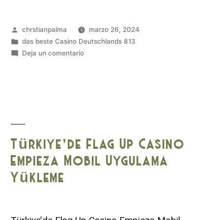
chrstianpalma
marzo 26, 2024
das beste Casino Deutschlands 813
Deja un comentario
Türkiye’de Flag Up Casino
Empieza Mobil Uygulama
Yükleme