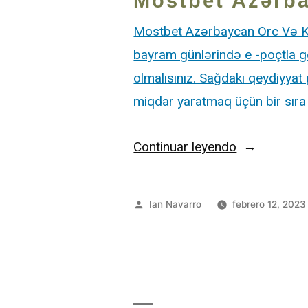
Mostbet Azərba
Mostbet Azərbaycan Orc Və Ka
bayram günlərində e -poçtla g
olmalısınız. Sağdakı qeydiyy
miqdar yaratmaq üçün bir sıra
Continuar leyendo
Ian Navarro
febrero 12, 2023