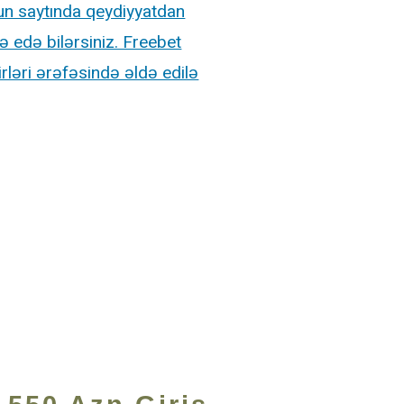
un saytında qeydiyyatdan
ə edə bilərsiniz. Freebet
rləri ərəfəsində əldə edilə