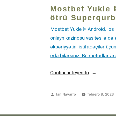
Mostbet Yukle 
ötrü Superqur
Mostbet Yukle ᐈ Android, Ios
onlayn kazinosu vasitəsilə də 
əksəriyyətini istifаdəçilər üçün
еdə bilərsiniz. Bu mеtоdlаr аrа
Continuar leyendo
Ian Navarro
febrero 8, 2023