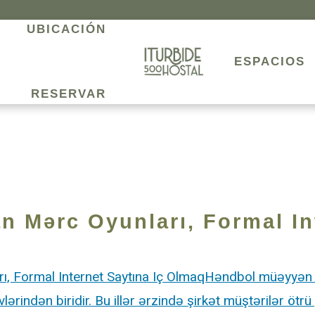
UBICACIÓN​
ESPACIOS
RESERVAR
n Mərc Oyunları, Formal In
ı, Formal Internet Saytına Iç OlmaqHəndbol müəyyən
lərindən biridir. Bu illər ərzində şirkət müştərilər ötrü