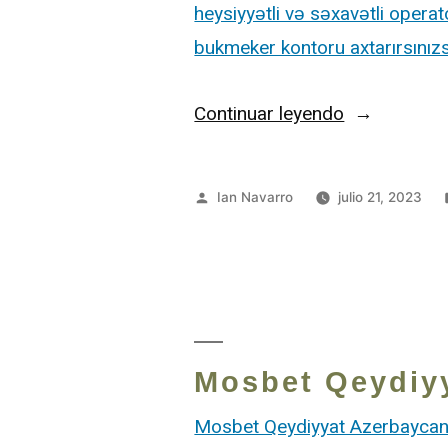
heysiyyətli və səxavətli opera
bukmeker kontoru axtarırsınız
Continuar leyendo
Ian Navarro
julio 21, 2023
Mosbet Qeydiyy
Mosbet Qeydiyyat Azerbaycan 