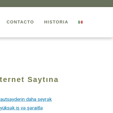
CONTACTO
HISTORIA
ternet Saytına
 autsayderin daha seyrək
 yüksək iş və şəraitlə