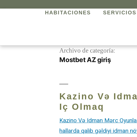
HABITACIONES
SERVICIOS
Archivo de categoría:
Mostbet AZ giriş
Kazino Və Idma
Iç Olmaq
Kazino Və Idman Mərc Oyunlar
hallarda qalib gəldiyi idman növ