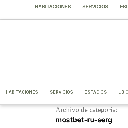
HABITACIONES
SERVICIOS
ES
HABITACIONES
SERVICIOS
ESPACIOS
UBIC
Archivo de categoría:
mostbet-ru-serg