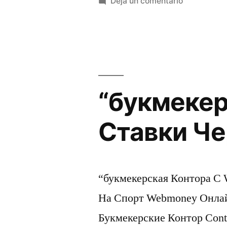
На
por
en
Deja un comentario
Прогнозы
Теннис
И
от
Ставки
На
Професси
Теннис
Сегодн”
от
“букмекер
Профессио
Сегодн
Ставки Че
“букмекерская Контора С
На Спорт Webmoney Онлай
Букмекерские Контор Con