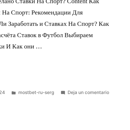
лано Ставки На Спорт? Content Как
и На Спорт: Рекомендации Для
и Заработать и Ставках На Спорт? Как
асчёта Ставок в Футбол Выбираем
ки И Как они …
ы
Publicada
en
024
mostbet-ru-serg
Deja un comentario
en
Секреты
Ставок
На
Спорт,