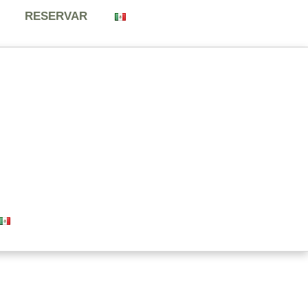
RESERVAR