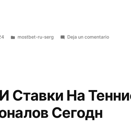
Publicada
en
24
mostbet-ru-serg
Deja un comentario
en
Dota
2
рт
Ставки
На
Киберспо
ортивных
анализ
И Ставки На Тенни
о”
Киберспо
Букмеке
оналов Сегодн