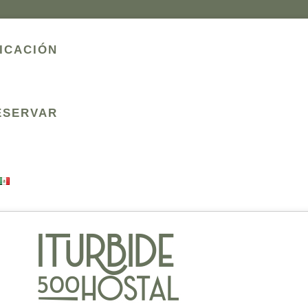
ICACIÓN​
ESERVAR