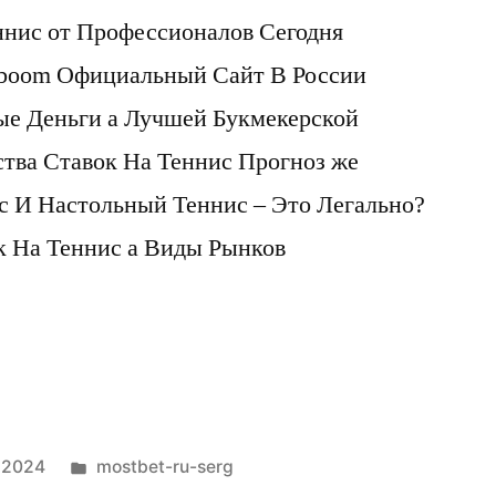
ннис от Профессионалов Сегодня
tboom Официальный Сайт В России
ые Деньги а Лучшей Букмекерской
ства Ставок На Теннис Прогноз же
с И Настольный Теннис – Это Легально?
к На Теннис а Виды Рынков
зы
Publicada
 2024
mostbet-ru-serg