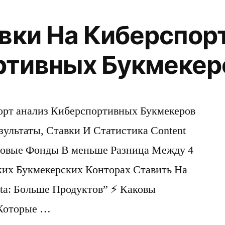
Схемы
И
авки На Киберспор
оналов
Советы
Професс
ртивных Букмекер
Для
Новичко
ских
Букмеке
Контор
орт анализ Киберспортивных Букмекеров
Чемпион
а”
зультаты, Ставки И Статистика Content
зовые Фонды В меньше Разница Между 4
ких Букмекерских Конторах Ставить На
ota: Больше Продуктов” ⚡ Каковы
 Которые …