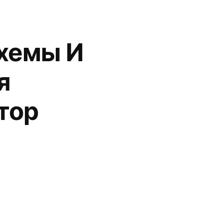
Схемы И
я
тор