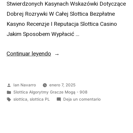
Stwierdzonych Kasynach Wskazówki Dotyczące
Dobrej Rozrywki W Całej Slottica Bezpłatne
Kasyno Recenzje I Reputacja Slottica Casino
Jakim Sposobem Wypłacić …
Continuar leyendo
Ian Navarro
enero 7, 2025
Slottica Algorytmy Gracze Mogą - 908
slottica
,
slottica PL
Deja un comentario