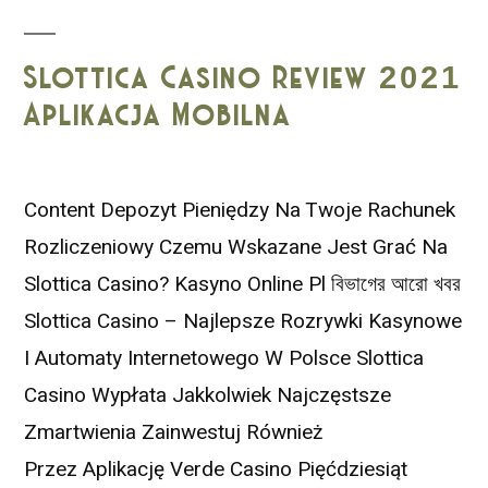
Slottica Casino Review 2021
Aplikacja Mobilna
Content Depozyt Pieniędzy Na Twoje Rachunek
Rozliczeniowy Czemu Wskazane Jest Grać Na
Slottica Casino? Kasyno Online Pl বিভাগের আরো খবর
Slottica Casino – Najlepsze Rozrywki Kasynowe
I Automaty Internetowego W Polsce Slottica
Casino Wypłata Jakkolwiek Najczęstsze
Zmartwienia Zainwestuj Również
Przez Aplikację Verde Casino Pięćdziesiąt