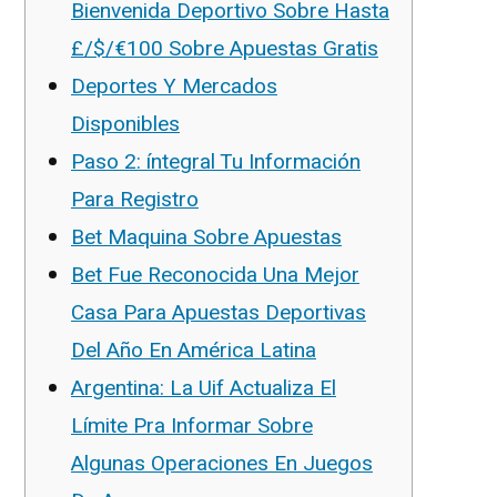
Bienvenida Deportivo Sobre Hasta
£/$/€100 Sobre Apuestas Gratis
Deportes Y Mercados
Disponibles
Paso 2: íntegral Tu Información
Para Registro
Bet Maquina Sobre Apuestas
Bet Fue Reconocida Una Mejor
Casa Para Apuestas Deportivas
Del Año En América Latina
Argentina: La Uif Actualiza El
Límite Pra Informar Sobre
Algunas Operaciones En Juegos