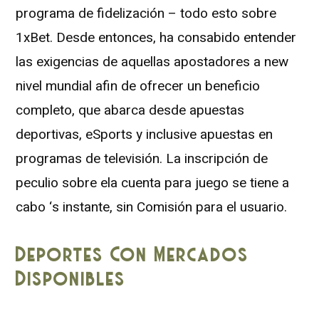
programa de fidelización – todo esto sobre
1xBet. Desde entonces, ha consabido entender
las exigencias de aquellas apostadores a new
nivel mundial afin de ofrecer un beneficio
completo, que abarca desde apuestas
deportivas, eSports y inclusive apuestas en
programas de televisión. La inscripción de
peculio sobre ela cuenta para juego se tiene a
cabo ‘s instante, sin Comisión para el usuario.
Deportes Con Mercados
Disponibles