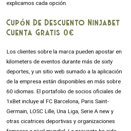
explicamos cada opción.
Cupón De Descuento Ninjabet
Cuenta Gratis 0€
Los clientes sobre la marca pueden apostar en
kilometers de eventos durante más de sixty
deportes, y un sitio web sumado a la aplicación
de la empresa están disponibles en más sobre
60 idiomas. El portafolio de socios oficiales de
1xBet incluye al FC Barcelona, Paris Saint-
Germain, LOSC Lille, Una Liga, Serie A new y
otras cicatrices deportivas y organizaciones