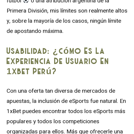
fútbol
o una atribucion argentina de la
Primera División, mis límites son realmente altos
y, sobre la mayoría de los casos, ningún límite
de apostando máxima.
Usabilidad: ¿cómo Es La
Experiencia De Usuario En
1xbet Perú?
Con una oferta tan diversa de mercados de
apuestas, la inclusión de eSports fue natural. En
1xBet puedes encontrar todos los eSports más
populares y todos los competiciones
organizadas para ellos. Más que ofrecerle una