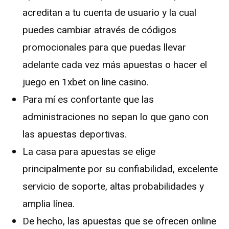
acreditan a tu cuenta de usuario y la cual
puedes cambiar através de códigos
promocionales para que puedas llevar
adelante cada vez más apuestas o hacer el
juego en 1xbet on line casino.
Para mí es confortante que las
administraciones no sepan lo que gano con
las apuestas deportivas.
La casa para apuestas se elige
principalmente por su confiabilidad, excelente
servicio de soporte, altas probabilidades y
amplia línea.
De hecho, las apuestas que se ofrecen online