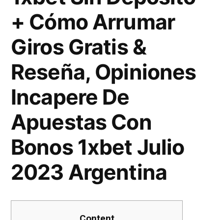
+ Cómo Arrumar
Giros Gratis &
Reseña, Opiniones
Incapere De
Apuestas Con
Bonos 1xbet Julio
2023 Argentina
Content