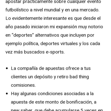
apostar prácticamente sobre cualquier evento
futbolístico a nivel mundial y en una mercado.
Lo evidentemente interesante es que desde el
año pasado iniciaron mi expansión muy notorio
en “deportes” alternativos que incluyen por
ejemplo política, deportes virtuales y los cada
vez más buscados e-sports.
La compañía de apuestas ofrece a tus
clientes un depósito y retiro bad thing
comisiones.
Hay algunas condiciones asociadas a la
apuesta de este monto de bonificación, a
new saber, que debe acumularse 5 veces en