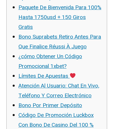
Paquete De Bienvenida Para 100%
Hasta 1750usd + 150 Giros
Gratis
Bono Suprabets Retiro Antes Para
Que Finalice Réussi À Juego
¿cómo Obtener Un Código
Promocional 1xbet?
Límites De Apuestas
Atención Al Usuario: Chat En Vivo,
Teléfono Y Correo Electrónico
Bono Por Primer Depósito
Código De Promoción Luckbox
Con Bono De Casino Del 100 %