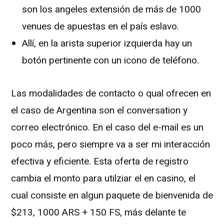
son los angeles extensión de más de 1000
venues de apuestas en el país eslavo.
Allí, en la arista superior izquierda hay un
botón pertinente con un icono de teléfono.
Las modalidades de contacto o qual ofrecen en
el caso de Argentina son el conversation y
correo electrónico. En el caso del e-mail es un
poco más, pero siempre va a ser mi interacción
efectiva y eficiente. Esta oferta de registro
cambia el monto para utilziar el en casino, el
cual consiste en algun paquete de bienvenida de
$213, 1000 ARS + 150 FS, más delante te