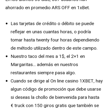
ahorrado en promedio ARS OFF en 1xBet.
Las tarjetas de crédito o débito se puede
reflejar en unas cuantas horas, o podría
tomar hasta twenty four horas dependiendo
de método utilizado dentro de este campo.
Nuestro taco del mes a 1$, el 2×1 en
Margaritas… además en nuestros
restaurantes siempre pasa algo.
Cuando se dirige al On line casino 1XBET, hay
algun código de promoción que debe usarse
si deseas la chollo de bienvenida para hasta
€ truck con 150 giros gratis que también se