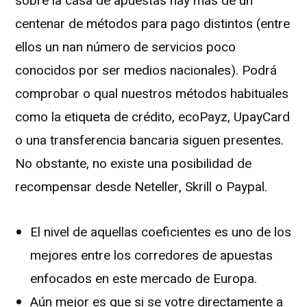
sobre la casa de apuestas hay más de un
centenar de métodos para pago distintos (entre
ellos un nan número de servicios poco
conocidos por ser medios nacionales). Podrá
comprobar o qual nuestros métodos habituales
como la etiqueta de crédito, ecoPayz, UpayCard
o una transferencia bancaria siguen presentes.
No obstante, no existe una posibilidad de
recompensar desde Neteller, Skrill o Paypal.
El nivel de aquellas coeficientes es uno de los
mejores entre los corredores de apuestas
enfocados en este mercado de Europa.
Aún mejor es que si se votre directamente a