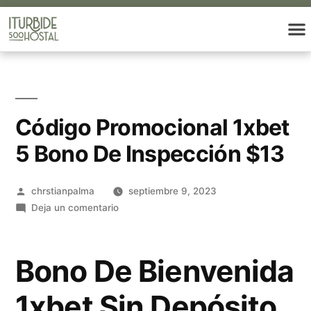
Código Promocional 1xbet
5 Bono De Inspección $13
chrstianpalma
septiembre 9, 2023
Deja un comentario
Bono De Bienvenida
1xbet Sin Depósito