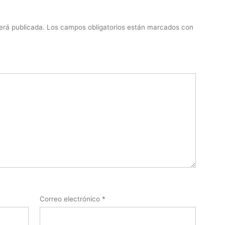
erá publicada.
Los campos obligatorios están marcados con
Correo electrónico
*