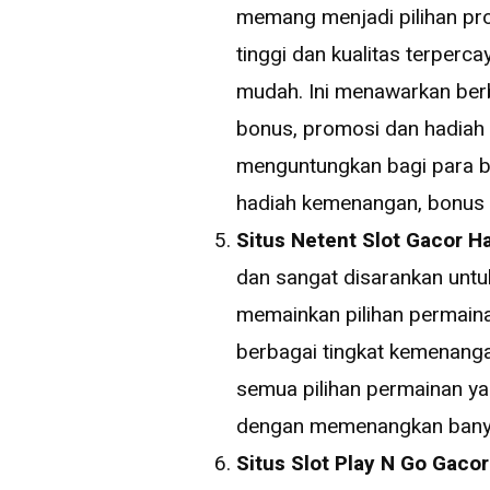
memang menjadi pilihan pro
tinggi dan kualitas terperc
mudah. Ini menawarkan ber
bonus, promosi dan hadiah
menguntungkan bagi para b
hadiah kemenangan, bonus 
Situs Netent Slot Gacor Ha
dan sangat disarankan untuk
memainkan pilihan permaina
berbagai tingkat kemenangan
semua pilihan permainan y
dengan memenangkan banya
Situs Slot Play N Go Gaco