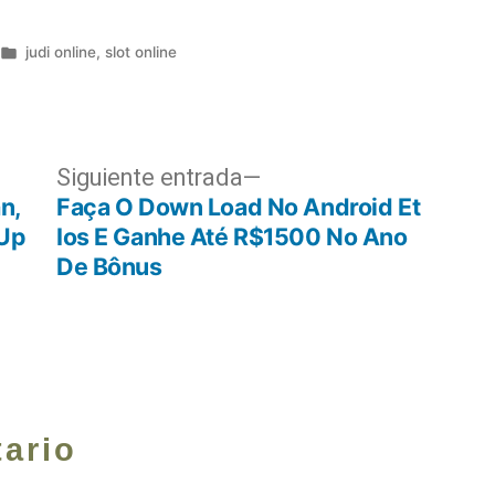
judi online
,
slot online
Siguiente entrada
n,
Faça O Down Load No Android Et
 Up
Ios E Ganhe Até R$1500 No Ano
De Bônus
ario