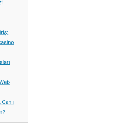
21
riş:
Casino
sları
 Web
 Canlı
er?