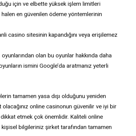
uğu için ve elbette yüksek işlem limitleri
i halen en güvenilen ödeme yöntemlerinin
nli casino sitesinin kapandığını veya erişilemez
 oyunlarından olan bu oyunlar hakkında daha
 oyunların ismini Google’da aratmanız yeterli
nelerin tamamen yasa dışı olduğunu yeniden
t olacağınız online casinonun güvenilir ve iyi bir
ikkat etmek çok önemlidir. Kaliteli online
işisel bilgileriniz şirket tarafından tamamen