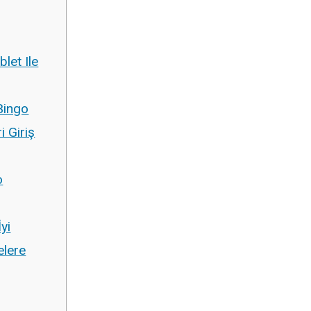
let Ile
Bingo
i Giriş
o
̇yi
elere