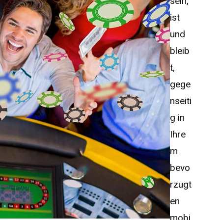
sein,
ist
und
bleib
t,
gege
nseiti
g in
Ihre
m
bevo
rzugt
en
mobi