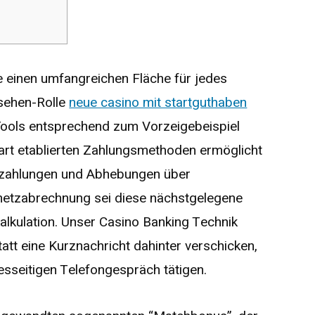
e einen umfangreichen Fläche für jedes
nsehen-Rolle
neue casino mit startguthaben
Tools entsprechend zum Vorzeigebeispiel
art etablierten Zahlungsmethoden ermöglicht
nzahlungen und Abhebungen über
netzabrechnung sei diese nächstgelegene
lkulation. Unser Casino Banking Technik
statt eine Kurznachricht dahinter verschicken,
esseitigen Telefongespräch tätigen.