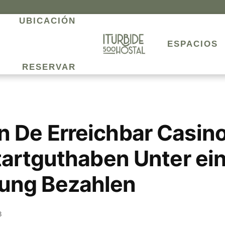
UBICACIÓN​
ESPACIOS
RESERVAR
 De Erreichbar Casin
tartguthaben Unter ei
ung Bezahlen
3