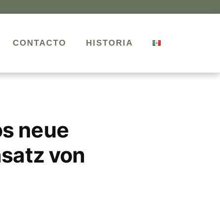
CONTACTO
HISTORIA
os neue
nsatz von