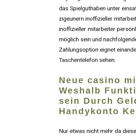
das Spielguthaben unter einsa
zigeunern inoffizieller mitarb
inoffizieller mitarbeiter per
möglich sein und nachfolgende
Zahlungsoption eignet einander
Taschentelefon sehen.
Neue casino mi
Weshalb Funkti
sein Durch Gel
Handykonto Ke
Nur etwas nicht mehr da diese