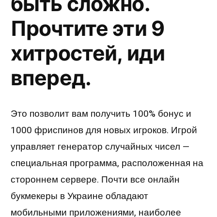
быть сложно.
Прочтите эти 9
хитростей, иди
вперед.
Это позволит вам получить 100% бонус и
1000 фриспинов для новых игроков. Игрой
управляет генератор случайных чисел —
специальная программа, расположенная на
стороннем сервере. Почти все онлайн
букмекеры в Украине обладают
мобильными приложениями, наиболее