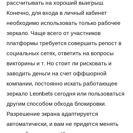
рассчитывать на хороший выигрыш.
Конечно, для входа в личный кабинет
необходимо использовать только рабочее
зеркало. Чаще всего от участников
платформы требуется совершить репост в
социальных сетях, ответить на вопросы
викторины и т. Но стоит ли рисковать и
заводить деньги на счет оффшорной
компании, постоянно искать работающее
зеркало Leonbets сегодня или пользоваться
другим способом обхода блокировки.
Разрешение экрана адаптируется
автоматически, и вам не придется менять