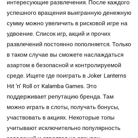
интересующие развлечения. После каждого
успешного вращения выигранную денежную
сумму можно увеличить в рисковой игре на
удвоение. Список игр, акций и прочих
развлечений постоянно пополняется. Только
в таком случае вы сможете наслаждаться
азартом в безопасной и контролируемой
среде. Ищете где поиграть в Joker Lanterns
Hit ‘n’ Roll от Kalamba Games. Это
поддерживает репутацию бренда. Там
можно играть в слоты, получать бонусы,
участвовать в акциях. Некоторые топы
учитывают исключительно популярность