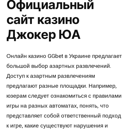
Официальный
сайт казино
Джокер ЮА
Онлайн казино GGbet в Украине предлагает
большой выбор азартных развлечений.
Доступ к азартным развлечениям
предлагают разные площадки. Например,
юзерам следует ознакомиться с правилами
игры на разных автоматах, понять, что
представляет собой ответственный подход
к игре, какие существуют нарушения и