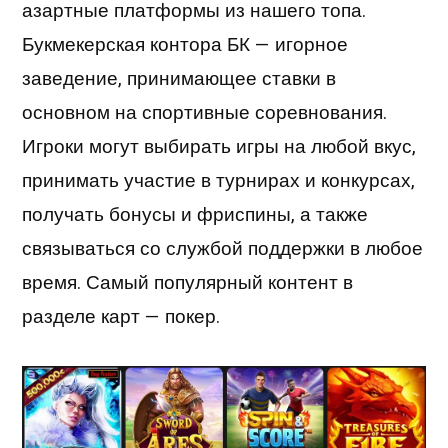
азартные платформы из нашего топа.
Букмекерская контора БК — игорное
заведение, принимающее ставки в
основном на спортивные соревнования.
Игроки могут выбирать игры на любой вкус,
принимать участие в турнирах и конкурсах,
получать бонусы и фриспины, а также
связываться со службой поддержки в любое
время. Самый популярный контент в
разделе карт — покер.