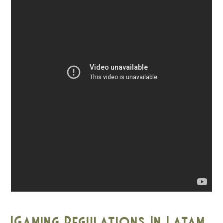
IGaming Regulations In Latam