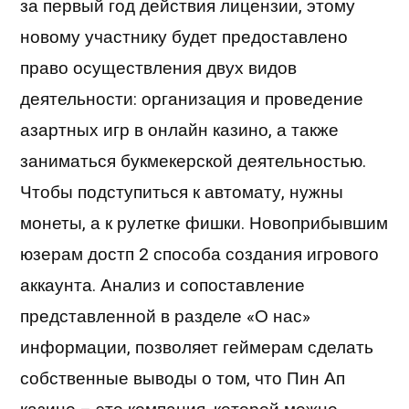
за первый год действия лицензии, этому
новому участнику будет предоставлено
право осуществления двух видов
деятельности: организация и проведение
азартных игр в онлайн казино, а также
заниматься букмекерской деятельностью.
Чтобы подступиться к автомату, нужны
монеты, а к рулетке фишки. Новоприбывшим
юзерам достп 2 способа создания игрового
аккаунта. Анализ и сопоставление
представленной в разделе «О нас»
информации, позволяет геймерам сделать
собственные выводы о том, что Пин Ап