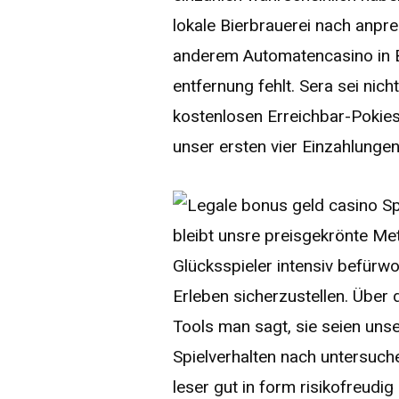
lokale Bierbrauerei nach anpre
anderem Automatencasino in Bö
entfernung fehlt. Sera sei ni
kostenlosen Erreichbar-Pokie
unser ersten vier Einzahlunge
bleibt unsre preisgekrönte Me
Glücksspieler intensiv befürwo
Erleben sicherzustellen. Über
Tools man sagt, sie seien unse
Spielverhalten nach untersuche
leser gut in form risikofreudi