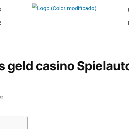
S
R
s geld casino Spielau
22