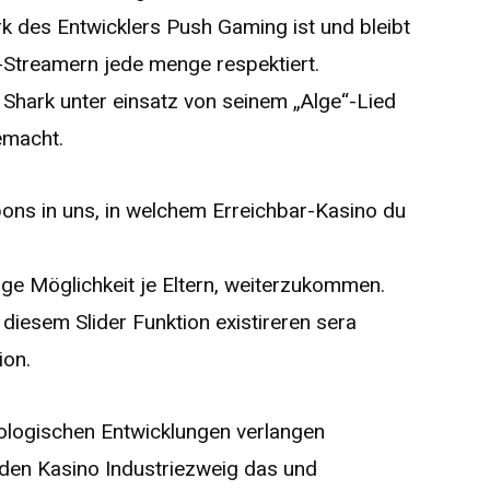
ark des Entwicklers Push Gaming ist und bleibt
-Streamern jede menge respektiert.
Shark unter einsatz von seinem „Alge“-Lied
emacht.
pons in uns, in welchem Erreichbar-Kasino du
ige Möglichkeit je Eltern, weiterzukommen.
iesem Slider Funktion existireren sera
ion.
logischen Entwicklungen verlangen
nden Kasino Industriezweig das und