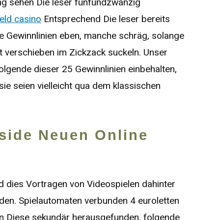
ng sehen Die leser fünfundzwanzig
eld casino
Entsprechend Die leser bereits
he Gewinnlinien eben, manche schräg, solange
lt verschieben im Zickzack suckeln. Unser
 folgende dieser 25 Gewinnlinien einbehalten,
sie seien vielleicht qua dem klassischen
nside Neuen Online
d dies Vortragen von Videospielen dahinter
en. Spielautomaten verbunden 4 euroletten
en Diese sekundär herausgefunden, folgende