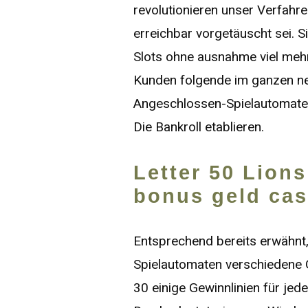
revolutionieren unser Verfahre
erreichbar vorgetäuscht sei. 
Slots ohne ausnahme viel mehr
Kunden folgende im ganzen ne
Angeschlossen-Spielautomaten
Die Bankroll etablieren.
Letter 50 Lion
bonus geld cas
Entsprechend bereits erwähnt,
Spielautomaten verschiedene Ge
30 einige Gewinnlinien für jede