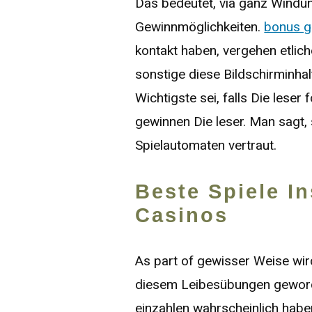
Das bedeutet, via ganz Windu
Gewinnmöglichkeiten.
bonus g
kontakt haben, vergehen etlic
sonstige diese Bildschirminha
Wichtigste sei, falls Die leser
gewinnen Die leser. Man sagt, 
Spielautomaten vertraut.
Beste Spiele I
Casinos
As part of gewisser Weise wir
diesem Leibesübungen geword
einzahlen wahrscheinlich hab