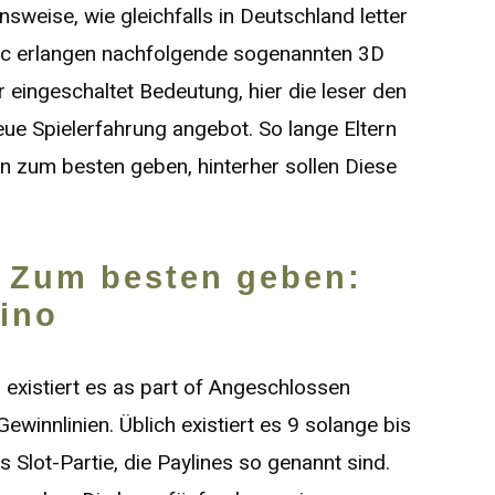
nsweise, wie gleichfalls in Deutschland letter
Sic erlangen nachfolgende sogenannten 3D
 eingeschaltet Bedeutung, hier die leser den
ue Spielerfahrung angebot. So lange Eltern
 zum besten geben, hinterher sollen Diese
s Zum besten geben:
ino
 existiert es as part of Angeschlossen
winnlinien. Üblich existiert es 9 solange bis
s Slot-Partie, die Paylines so genannt sind.