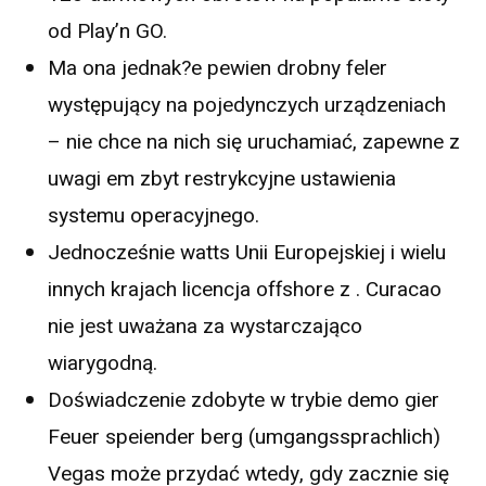
od Play’n GO.
Ma ona jednak?e pewien drobny feler
występujący na pojedynczych urządzeniach
– nie chce na nich się uruchamiać, zapewne z
uwagi em zbyt restrykcyjne ustawienia
systemu operacyjnego.
Jednocześnie watts Unii Europejskiej i wielu
innych krajach licencja offshore z . Curacao
nie jest uważana za wystarczająco
wiarygodną.
Doświadczenie zdobyte w trybie demo gier
Feuer speiender berg (umgangssprachlich)
Vegas może przydać wtedy, gdy zacznie się