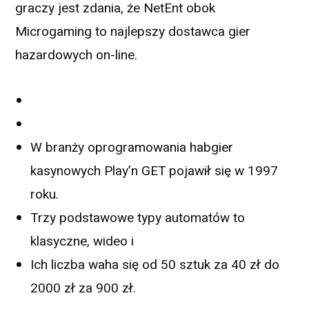
graczy jest zdania, że NetEnt obok
Microgaming to najlepszy dostawca gier
hazardowych on-line.
W branży oprogramowania habgier
kasynowych Play’n GET pojawił się w 1997
roku.
Trzy podstawowe typy automatów to
klasyczne, wideo i
Ich liczba waha się od 50 sztuk za 40 zł do
2000 zł za 900 zł.