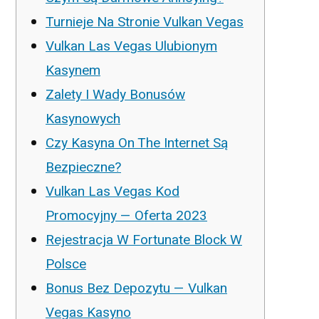
Turnieje Na Stronie Vulkan Vegas
Vulkan Las Vegas Ulubionym
Kasynem
Zalety I Wady Bonusów
Kasynowych
Czy Kasyna On The Internet Są
Bezpieczne?
Vulkan Las Vegas Kod
Promocyjny — Oferta 2023
Rejestracja W Fortunate Block W
Polsce
Bonus Bez Depozytu — Vulkan
Vegas Kasyno