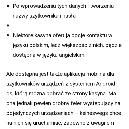
Po wprowadzeniu tych danych i tworzeniu
nazwy użytkownika i hasła
Niektóre kasyna oferują opcje kontaktu w
języku polskim, lecz większość z nich, będzie
dostępna w języku angielskim.
Ale dostępna jest także aplikacja mobilna dla
użytkowników urządzeń z systemem Android
os, którą można pobrać ze strony kasyna. Ma
ona jednak pewien drobny feler występujący na
pojedynczych urządzeniach – keineswegs chce
na nich się uruchamiać, zapewne z uwagi em