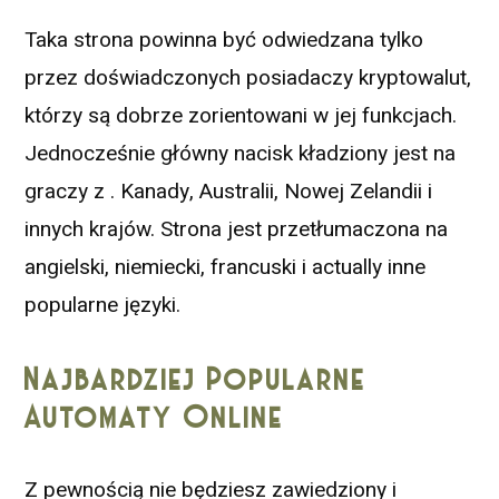
Taka strona powinna być odwiedzana tylko
przez doświadczonych posiadaczy kryptowalut,
którzy są dobrze zorientowani w jej funkcjach.
Jednocześnie główny nacisk kładziony jest na
graczy z . Kanady, Australii, Nowej Zelandii i
innych krajów. Strona jest przetłumaczona na
angielski, niemiecki, francuski i actually inne
popularne języki.
Najbardziej Popularne
Automaty Online
Z pewnością nie będziesz zawiedziony i