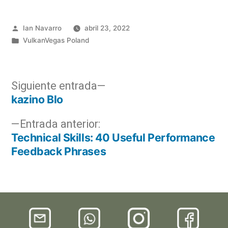
Ian Navarro
abril 23, 2022
VulkanVegas Poland
Siguiente entrada
kazino Blo
Entrada anterior:
Technical Skills: 40 Useful Performance
Feedback Phrases