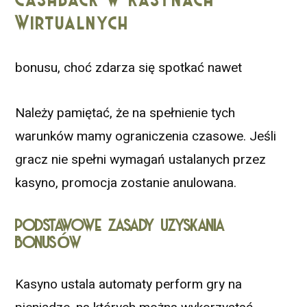
Wirtualnych
bonusu, choć zdarza się spotkać nawet
Należy pamiętać, że na spełnienie tych
warunków mamy ograniczenia czasowe. Jeśli
gracz nie spełni wymagań ustalanych przez
kasyno, promocja zostanie anulowana.
PODSTAWOWE ZASADY UZYSKANIA
BONUSÓW
Kasyno ustala automaty perform gry na