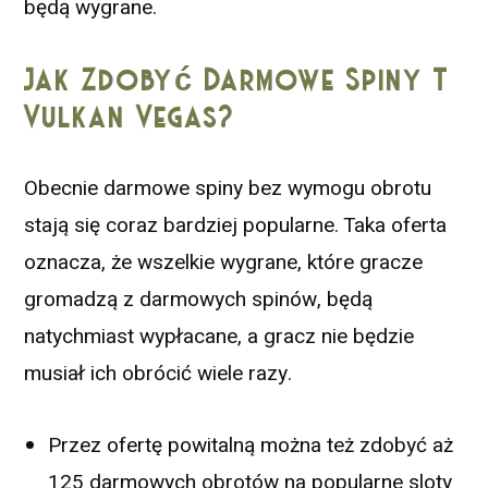
będą wygrane.
Jak Zdobyć Darmowe Spiny T
Vulkan Vegas?
Obecnie darmowe spiny bez wymogu obrotu
stają się coraz bardziej popularne. Taka oferta
oznacza, że wszelkie wygrane, które gracze
gromadzą z darmowych spinów, będą
natychmiast wypłacane, a gracz nie będzie
musiał ich obrócić wiele razy.
Przez ofertę powitalną można też zdobyć aż
125 darmowych obrotów na popularne sloty