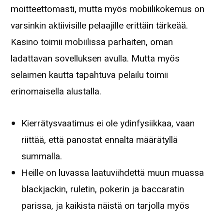
moitteettomasti, mutta myös mobiilikokemus on
varsinkin aktiivisille pelaajille erittäin tärkeää.
Kasino toimii mobiilissa parhaiten, oman
ladattavan sovelluksen avulla. Mutta myös
selaimen kautta tapahtuva pelailu toimii
erinomaisella alustalla.
Kierrätysvaatimus ei ole ydinfysiikkaa, vaan
riittää, että panostat ennalta määrätyllä
summalla.
Heille on luvassa laatuviihdettä muun muassa
blackjackin, ruletin, pokerin ja baccaratin
parissa, ja kaikista näistä on tarjolla myös