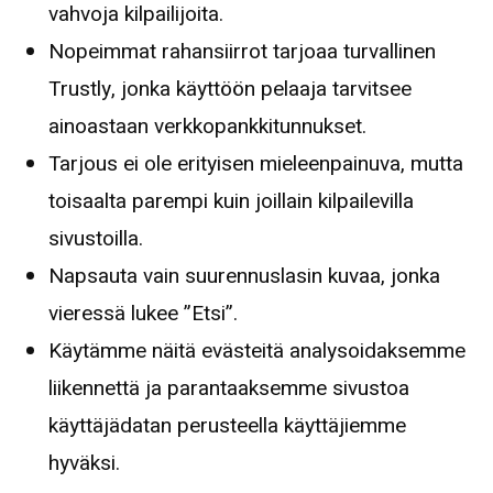
vahvoja kilpailijoita.
Nopeimmat rahansiirrot tarjoaa turvallinen
Trustly, jonka käyttöön pelaaja tarvitsee
ainoastaan verkkopankkitunnukset.
Tarjous ei ole erityisen mieleenpainuva, mutta
toisaalta parempi kuin joillain kilpailevilla
sivustoilla.
Napsauta vain suurennuslasin kuvaa, jonka
vieressä lukee ”Etsi”.
Käytämme näitä evästeitä analysoidaksemme
liikennettä ja parantaaksemme sivustoa
käyttäjädatan perusteella käyttäjiemme
hyväksi.