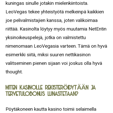
kuningas sinulle jotakin mielenkiintoista.
LeoVegas tekee yhteistyötä melkeinpä kaikkien
joe pelivalmistajien kanssa, joten valikoimaa
riittää. Kasinolta löytyy myös muutamia NetEntin
yksinoikeuspelejä, jotka on valmistettu
nimenomaan LeoVegasia varteen. Tämä on hyvä
esimerkki siitä, miksi suuren nettikasinon
valitseminen pienen sijaan voi joskus olla hyvä
thought.
MITEN KASINOLLE REKISTERÖIDYTÄÄN JA
TERVETULOBONUS LUNASTETAAN?
Pöytäkoneen kautta kasino toimii selaimella