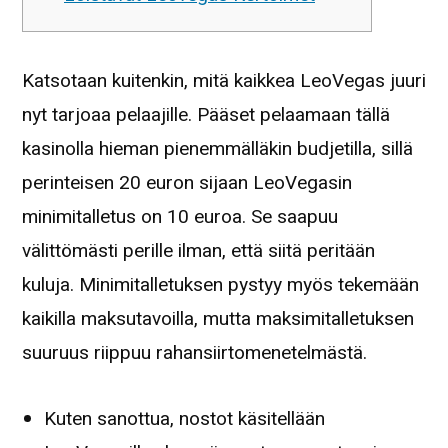
Katsotaan kuitenkin, mitä kaikkea LeoVegas juuri
nyt tarjoaa pelaajille. Pääset pelaamaan tällä
kasinolla hieman pienemmälläkin budjetilla, sillä
perinteisen 20 euron sijaan LeoVegasin
minimitalletus on 10 euroa. Se saapuu
välittömästi perille ilman, että siitä peritään
kuluja. Minimitalletuksen pystyy myös tekemään
kaikilla maksutavoilla, mutta maksimitalletuksen
suuruus riippuu rahansiirtomenetelmästä.
Kuten sanottua, nostot käsitellään