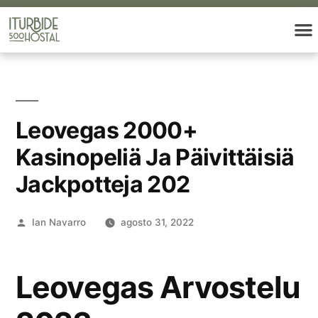
Leovegas 2000+
Kasinopeliä Ja Päivittäisiä
Jackpotteja 202
Ian Navarro
agosto 31, 2022
Leovegas Arvostelu