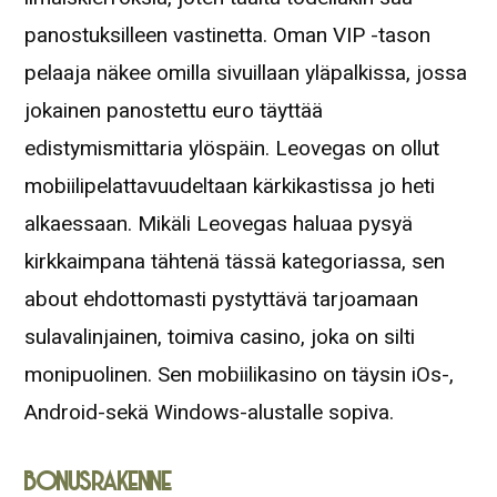
panostuksilleen vastinetta. Oman VIP -tason
pelaaja näkee omilla sivuillaan yläpalkissa, jossa
jokainen panostettu euro täyttää
edistymismittaria ylöspäin. Leovegas on ollut
mobiilipelattavuudeltaan kärkikastissa jo heti
alkaessaan. Mikäli Leovegas haluaa pysyä
kirkkaimpana tähtenä tässä kategoriassa, sen
about ehdottomasti pystyttävä tarjoamaan
sulavalinjainen, toimiva casino, joka on silti
monipuolinen. Sen mobiilikasino on täysin iOs-,
Android-sekä Windows-alustalle sopiva.
BONUSRAKENNE