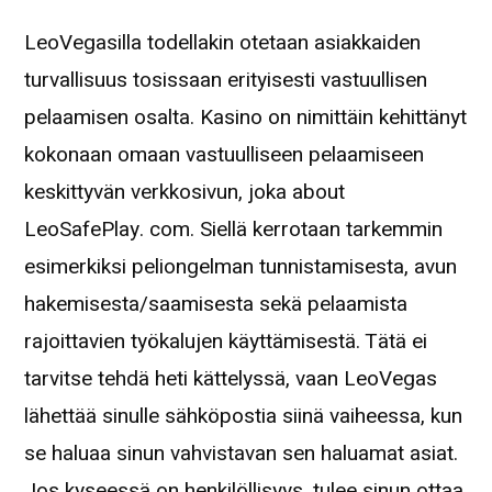
LeoVegasilla todellakin otetaan asiakkaiden
turvallisuus tosissaan erityisesti vastuullisen
pelaamisen osalta. Kasino on nimittäin kehittänyt
kokonaan omaan vastuulliseen pelaamiseen
keskittyvän verkkosivun, joka about
LeoSafePlay. com. Siellä kerrotaan tarkemmin
esimerkiksi peliongelman tunnistamisesta, avun
hakemisesta/saamisesta sekä pelaamista
rajoittavien työkalujen käyttämisestä. Tätä ei
tarvitse tehdä heti kättelyssä, vaan LeoVegas
lähettää sinulle sähköpostia siinä vaiheessa, kun
se haluaa sinun vahvistavan sen haluamat asiat.
Jos kyseessä on henkilöllisyys, tulee sinun ottaa