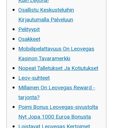
Kuin Leijona!
Osallistu Keskusteluihin
Kirjautumalla Palveluun
Pelityypit
Osakkeet
Mobiilipelattavuus On Leovegas
Kasinon Tavaramerkki
Nopeat Talletukset Ja Kotiutukset
Leov-suhteet
Millainen On Leovegas Reward -
tarjonta?
Poimi Bonus Leovegas-sivustolta
Nyt Jopa 1000 Euroa Bonusta
Loistavat Leovegas Kertoimet