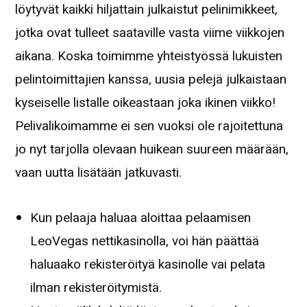
löytyvät kaikki hiljattain julkaistut pelinimikkeet,
jotka ovat tulleet saataville vasta viime viikkojen
aikana. Koska toimimme yhteistyössä lukuisten
pelintoimittajien kanssa, uusia pelejä julkaistaan
kyseiselle listalle oikeastaan joka ikinen viikko!
Pelivalikoimamme ei sen vuoksi ole rajoitettuna
jo nyt tarjolla olevaan huikean suureen määrään,
vaan uutta lisätään jatkuvasti.
Kun pelaaja haluaa aloittaa pelaamisen
LeoVegas nettikasinolla, voi hän päättää
haluaako rekisteröityä kasinolle vai pelata
ilman rekisteröitymistä.