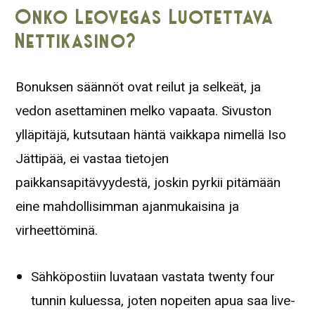
Onko Leovegas Luotettava
Nettikasino?
Bonuksen säännöt ovat reilut ja selkeät, ja
vedon asettaminen melko vapaata. Sivuston
ylläpitäjä, kutsutaan häntä vaikkapa nimellä Iso
Jättipää, ei vastaa tietojen
paikkansapitävyydestä, joskin pyrkii pitämään
eine mahdollisimman ajanmukaisina ja
virheettöminä.
Sähköpostiin luvataan vastata twenty four
tunnin kuluessa, joten nopeiten apua saa live-