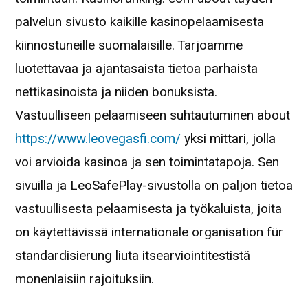
palvelun sivusto kaikille kasinopelaamisesta
kiinnostuneille suomalaisille. Tarjoamme
luotettavaa ja ajantasaista tietoa parhaista
nettikasinoista ja niiden bonuksista.
Vastuulliseen pelaamiseen suhtautuminen about
https://www.leovegasfi.com/
yksi mittari, jolla
voi arvioida kasinoa ja sen toimintatapoja. Sen
sivuilla ja LeoSafePlay-sivustolla on paljon tietoa
vastuullisesta pelaamisesta ja työkaluista, joita
on käytettävissä internationale organisation für
standardisierung liuta itsearviointitestistä
monenlaisiin rajoituksiin.