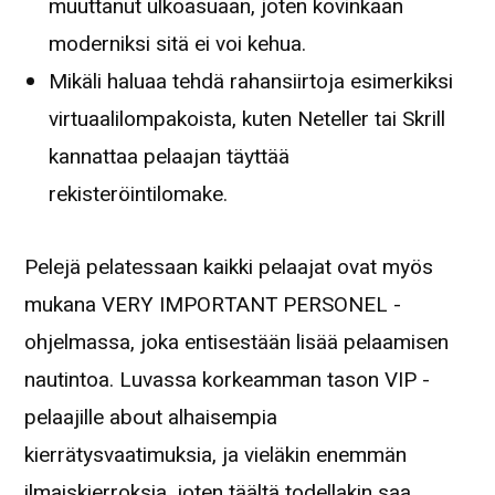
muuttanut ulkoasuaan, joten kovinkaan
moderniksi sitä ei voi kehua.
Mikäli haluaa tehdä rahansiirtoja esimerkiksi
virtuaalilompakoista, kuten Neteller tai Skrill
kannattaa pelaajan täyttää
rekisteröintilomake.
Pelejä pelatessaan kaikki pelaajat ovat myös
mukana VERY IMPORTANT PERSONEL -
ohjelmassa, joka entisestään lisää pelaamisen
nautintoa. Luvassa korkeamman tason VIP -
pelaajille about alhaisempia
kierrätysvaatimuksia, ja vieläkin enemmän
ilmaiskierroksia, joten täältä todellakin saa