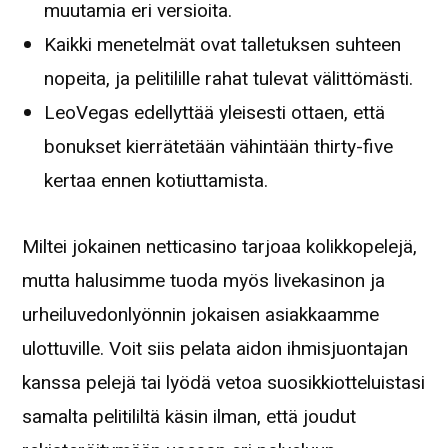
muutamia eri versioita.
Kaikki menetelmät ovat talletuksen suhteen
nopeita, ja pelitilille rahat tulevat välittömästi.
LeoVegas edellyttää yleisesti ottaen, että
bonukset kierrätetään vähintään thirty-five
kertaa ennen kotiuttamista.
Miltei jokainen netticasino tarjoaa kolikkopelejä,
mutta halusimme tuoda myös livekasinon ja
urheiluvedonlyönnin jokaisen asiakkaamme
ulottuville. Voit siis pelata aidon ihmisjuontajan
kanssa pelejä tai lyödä vetoa suosikkiotteluistasi
samalta pelitililtä käsin ilman, että joudut