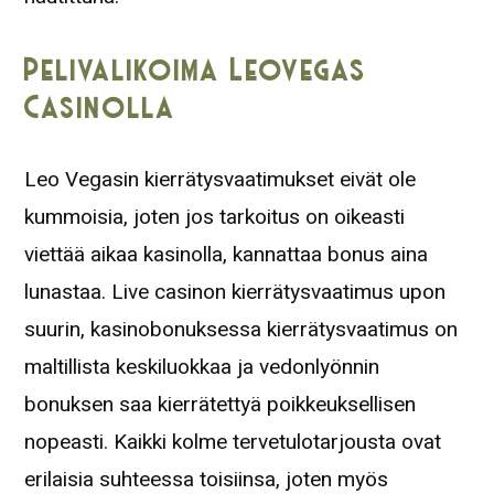
Pelivalikoima Leovegas
Casinolla
Leo Vegasin kierrätysvaatimukset eivät ole
kummoisia, joten jos tarkoitus on oikeasti
viettää aikaa kasinolla, kannattaa bonus aina
lunastaa. Live casinon kierrätysvaatimus upon
suurin, kasinobonuksessa kierrätysvaatimus on
maltillista keskiluokkaa ja vedonlyönnin
bonuksen saa kierrätettyä poikkeuksellisen
nopeasti. Kaikki kolme tervetulotarjousta ovat
erilaisia suhteessa toisiinsa, joten myös