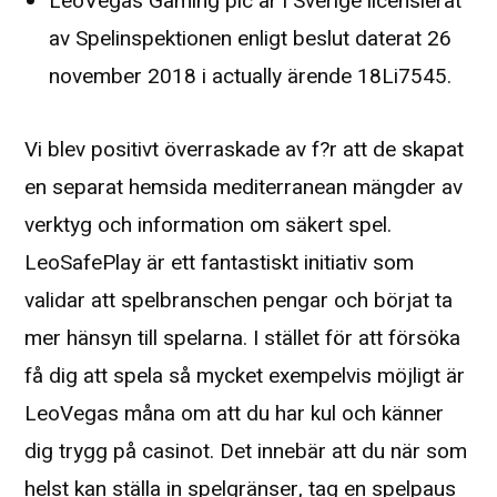
LeoVegas Gaming plc är i Sverige licensierat
av Spelinspektionen enligt beslut daterat 26
november 2018 i actually ärende 18Li7545.
Vi blev positivt överraskade av f?r att de skapat
en separat hemsida mediterranean mängder av
verktyg och information om säkert spel.
LeoSafePlay är ett fantastiskt initiativ som
validar att spelbranschen pengar och börjat ta
mer hänsyn till spelarna. I stället för att försöka
få dig att spela så mycket exempelvis möjligt är
LeoVegas måna om att du har kul och känner
dig trygg på casinot. Det innebär att du när som
helst kan ställa in spelgränser, tag en spelpaus