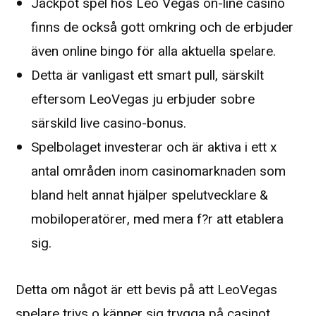
Jackpot spel hos Leo Vegas on-line casino
finns de också gott omkring och de erbjuder
även online bingo för alla aktuella spelare.
Detta är vanligast ett smart pull, särskilt
eftersom LeoVegas ju erbjuder sobre
särskild live casino-bonus.
Spelbolaget investerar och är aktiva i ett x
antal områden inom casinomarknaden som
bland helt annat hjälper spelutvecklare &
mobiloperatörer, med mera f?r att etablera
sig.
Detta om något är ett bevis på att LeoVegas
spelare trivs o känner sig trygga på casinot.