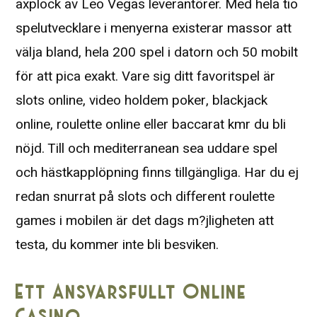
axplock av Leo Vegas leverantörer. Med hela tio
spelutvecklare i menyerna existerar massor att
välja bland, hela 200 spel i datorn och 50 mobilt
för att pica exakt. Vare sig ditt favoritspel är
slots online, video holdem poker, blackjack
online, roulette online eller baccarat kmr du bli
nöjd. Till och mediterranean sea uddare spel
och hästkapplöpning finns tillgängliga. Har du ej
redan snurrat på slots och different roulette
games i mobilen är det dags m?jligheten att
testa, du kommer inte bli besviken.
Ett Ansvarsfullt Online
Casino