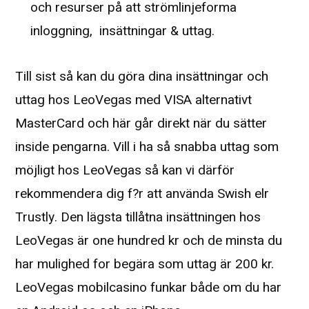
och resurser på att strömlinjeforma
inloggning, insättningar & uttag.
Till sist så kan du göra dina insättningar och
uttag hos LeoVegas med VISA alternativt
MasterCard och här går direkt när du sätter
inside pengarna. Vill i ha så snabba uttag som
möjligt hos LeoVegas så kan vi därför
rekommendera dig f?r att använda Swish elr
Trustly. Den lägsta tillåtna insättningen hos
LeoVegas är one hundred kr och de minsta du
har mulighed for begära som uttag är 200 kr.
LeoVegas mobilcasino funkar både om du har