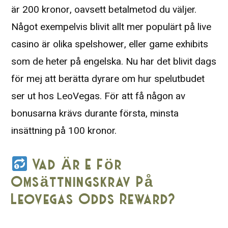
är 200 kronor, oavsett betalmetod du väljer.
Något exempelvis blivit allt mer populärt på live
casino är olika spelshower, eller game exhibits
som de heter på engelska. Nu har det blivit dags
för mej att berätta dyrare om hur spelutbudet
ser ut hos LeoVegas. För att få någon av
bonusarna krävs durante första, minsta
insättning på 100 kronor.
Vad Är E För
Omsättningskrav På
Leovegas Odds Reward?