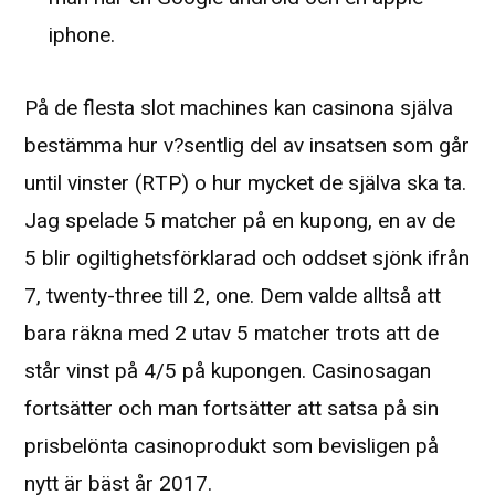
iphone.
På de flesta slot machines kan casinona själva
bestämma hur v?sentlig del av insatsen som går
until vinster (RTP) o hur mycket de själva ska ta.
Jag spelade 5 matcher på en kupong, en av de
5 blir ogiltighetsförklarad och oddset sjönk ifrån
7, twenty-three till 2, one. Dem valde alltså att
bara räkna med 2 utav 5 matcher trots att de
står vinst på 4/5 på kupongen. Casinosagan
fortsätter och man fortsätter att satsa på sin
prisbelönta casinoprodukt som bevisligen på
nytt är bäst år 2017.