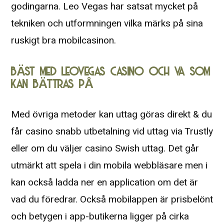
godingarna. Leo Vegas har satsat mycket på
tekniken och utformningen vilka märks på sina
ruskigt bra mobilcasinon.
BÄST MED LEOVEGAS CASINO OCH VA SOM
KAN BÄTTRAS PÅ
Med övriga metoder kan uttag göras direkt & du
får casino snabb utbetalning vid uttag via Trustly
eller om du väljer casino Swish uttag. Det går
utmärkt att spela i din mobila webbläsare men i
kan också ladda ner en application om det är
vad du föredrar. Också mobilappen är prisbelönt
och betygen i app-butikerna ligger på cirka