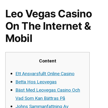
Leo Vegas Casino
On The Internet &
Mobil
Content
Ett Ansvarsfullt Online Casino
Betta Hos Leovegas
Bäst Med Leovegas Casino Och
Vad Som Kan Bättras På
Johns Sammanfattning Av