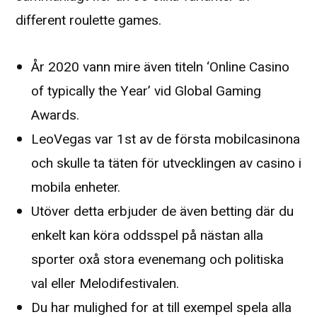
different roulette games.
År 2020 vann mire även titeln ‘Online Casino
of typically the Year’ vid Global Gaming
Awards.
LeoVegas var 1st av de första mobilcasinona
och skulle ta täten för utvecklingen av casino i
mobila enheter.
Utöver detta erbjuder de även betting där du
enkelt kan köra oddsspel på nästan alla
sporter oxå stora evenemang och politiska
val eller Melodifestivalen.
Du har mulighed for at till exempel spela alla