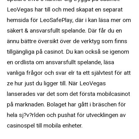
LeoVegas har till och med skapat en separat
hemsida för LeoSafePlay, där i kan läsa mer om
säkert & ansvarsfullt spelande. Där får du en
ännu bättre översikt över de verktyg som finns
tillgängliga på casinot. Du kan också se igenom
en ordlista om ansvarsfullt spelande, läsa
vanliga frågor och svar elr ta ett självtest för att
ze hur just du ligger till. När LeoVegas
lanserades var det som det första mobilcasinot
på marknaden. Bolaget har gått i bräschen för
hela sj?v?rlden och pushat för utvecklingen av
casinospel till mobila enheter.