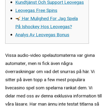
Kundtjänst Och Support Leovegas
Leovegas Free Spins
Har Mulighed For Jag Spela
På Ishockey Hos Leovegas?
Analys Av Leovegas Bonus
Vissa audio-video spelautomaterna var givna
automater, men ni fick även några
överraskningar om vad det snurras på här. Vi
sitter på även topp a few mest populära
livecasino spel som spelarna rankat dem. Vi
delar med oss av denna exklusiva information till
våra läsare. Har man ännu inte testat titlarna så