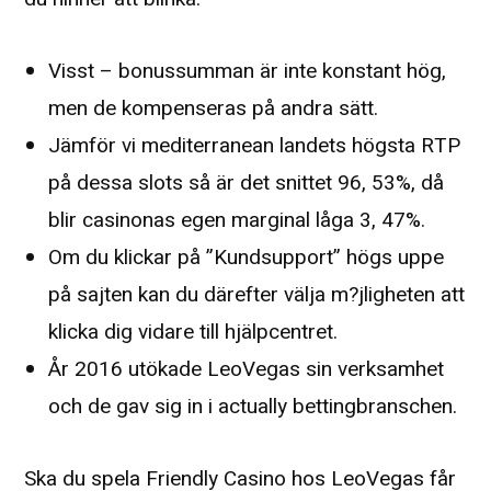
Visst – bonussumman är inte konstant hög,
men de kompenseras på andra sätt.
Jämför vi mediterranean landets högsta RTP
på dessa slots så är det snittet 96, 53%, då
blir casinonas egen marginal låga 3, 47%.
Om du klickar på ”Kundsupport” högs uppe
på sajten kan du därefter välja m?jligheten att
klicka dig vidare till hjälpcentret.
År 2016 utökade LeoVegas sin verksamhet
och de gav sig in i actually bettingbranschen.
Ska du spela Friendly Casino hos LeoVegas får