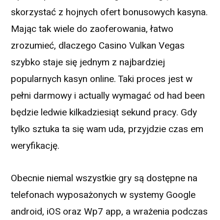
skorzystać z hojnych ofert bonusowych kasyna.
Mając tak wiele do zaoferowania, łatwo
zrozumieć, dlaczego Casino Vulkan Vegas
szybko staje się jednym z najbardziej
popularnych kasyn online. Taki proces jest w
pełni darmowy i actually wymagać od had been
będzie ledwie kilkadziesiąt sekund pracy. Gdy
tylko sztuka ta się wam uda, przyjdzie czas em
weryfikację.
Obecnie niemal wszystkie gry są dostępne na
telefonach wyposażonych w systemy Google
android, iOS oraz Wp7 app, a wrażenia podczas