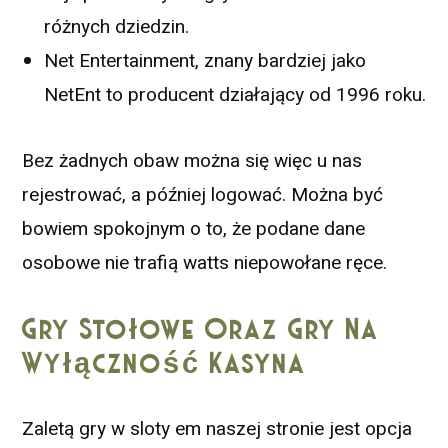
różnych dziedzin.
Net Entertainment, znany bardziej jako
NetEnt to producent działający od 1996 roku.
Bez żadnych obaw można się więc u nas
rejestrować, a później logować. Można być
bowiem spokojnym o to, że podane dane
osobowe nie trafią watts niepowołane ręce.
Gry Stołowe Oraz Gry Na
Wyłączność Kasyna
Zaletą gry w sloty em naszej stronie jest opcja