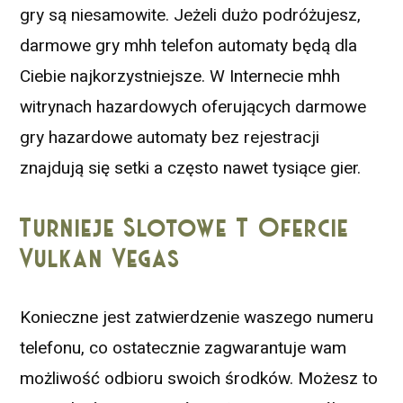
gry są niesamowite. Jeżeli dużo podróżujesz,
darmowe gry mhh telefon automaty będą dla
Ciebie najkorzystniejsze. W Internecie mhh
witrynach hazardowych oferujących darmowe
gry hazardowe automaty bez rejestracji
znajdują się setki a często nawet tysiące gier.
Turnieje Slotowe T Ofercie
Vulkan Vegas
Konieczne jest zatwierdzenie waszego numeru
telefonu, co ostatecznie zagwarantuje wam
możliwość odbioru swoich środków. Możesz to