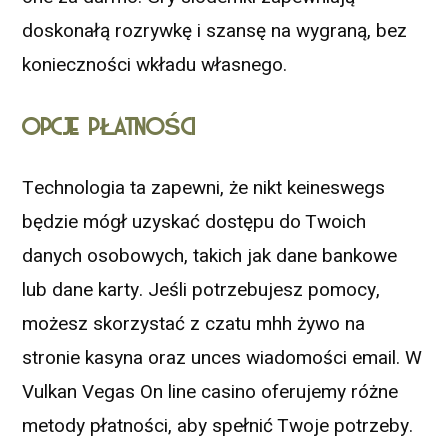
doskonałą rozrywkę i szansę na wygraną, bez
konieczności wkładu własnego.
OPCJE PŁATNOŚCI
Technologia ta zapewni, że nikt keineswegs
będzie mógł uzyskać dostępu do Twoich
danych osobowych, takich jak dane bankowe
lub dane karty. Jeśli potrzebujesz pomocy,
możesz skorzystać z czatu mhh żywo na
stronie kasyna oraz unces wiadomości email. W
Vulkan Vegas On line casino oferujemy różne
metody płatności, aby spełnić Twoje potrzeby.