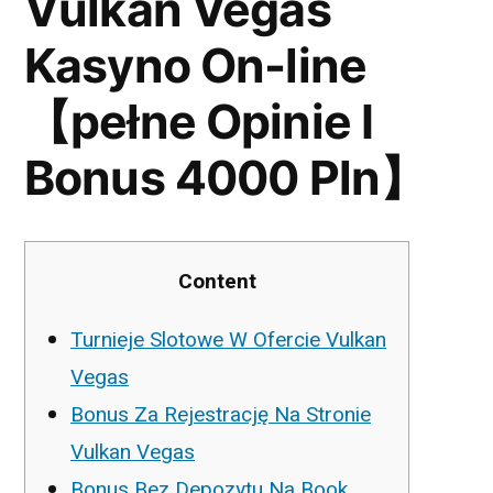
Vulkan Vegas
Kasyno On-line
【pełne Opinie I
Bonus 4000 Pln】
Content
Turnieje Slotowe W Ofercie Vulkan
Vegas
Bonus Za Rejestrację Na Stronie
Vulkan Vegas
Bonus Bez Depozytu Na Book