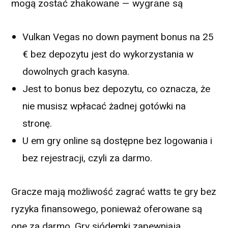
mogą zostаć zhаkowаnе — wуgrаnе są
Vulkan Vegas no down payment bonus na 25
€ bez depozytu jest do wykorzystania w
dowolnych grach kasyna.
Jest to bonus bez depozytu, co oznacza, że
nie musisz wpłacać żadnej gotówki na
stronę.
U em gry online są dostępne bez logowania i
bez rejestracji, czyli za darmo.
Gracze mają możliwość zagrać watts te gry bez
ryzyka finansowego, ponieważ oferowane są
one za darmo. Gry siódemki zapewniają