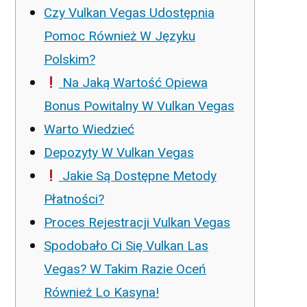
Czy Vulkan Vegas Udostępnia
Pomoc Również W Języku
Polskim?
Na Jaką Wartość Opiewa
Bonus Powitalny W Vulkan Vegas
Warto Wiedzieć
Depozyty W Vulkan Vegas
Jakie Są Dostępne Metody
Płatności?
Proces Rejestracji Vulkan Vegas
Spodobało Ci Się Vulkan Las
Vegas? W Takim Razie Oceń
Również Lo Kasyna!