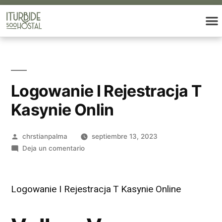
Logowanie I Rejestracja T
Kasynie Onlin
chrstianpalma
septiembre 13, 2023
Deja un comentario
Logowanie I Rejestracja T Kasynie Online