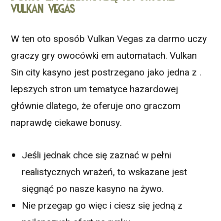
VULKAN VEGAS
W ten oto sposób Vulkan Vegas za darmo uczy
graczy gry owocówki em automatach. Vulkan
Sin city kasyno jest postrzegano jako jedna z .
lepszych stron um tematyce hazardowej
głównie dlatego, że oferuje ono graczom
naprawdę ciekawe bonusy.
Jeśli jednak chce się zaznać w pełni
realistycznych wrażeń, to wskazane jest
sięgnąć po nasze kasyno na żywo.
Nie przegap go więc i ciesz się jedną z