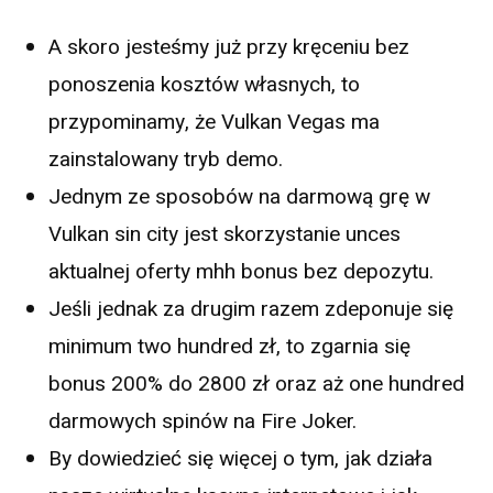
A skoro jesteśmy już przy kręceniu bez
ponoszenia kosztów własnych, to
przypominamy, że Vulkan Vegas ma
zainstalowany tryb demo.
Jednym ze sposobów na darmową grę w
Vulkan sin city jest skorzystanie unces
aktualnej oferty mhh bonus bez depozytu.
Jeśli jednak za drugim razem zdeponuje się
minimum two hundred zł, to zgarnia się
bonus 200% do 2800 zł oraz aż one hundred
darmowych spinów na Fire Joker.
By dowiedzieć się więcej o tym, jak działa