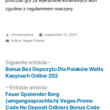
podczas gry za wykręcenie konkretnych ikon
zgodnie z regulaminem maszyny.
chrstianpalma
septiembre 13, 2023
Vulkan Vegas Poland
Siguiente entrada
Bonus Bez Depozytu Dla Polaków Watts
Kasynach Online 202
Entrada anterior:
Feuer Speiender Berg
(umgangssprachlich) Vegas Promo
Code No Deposit Odbierz Bonus Code