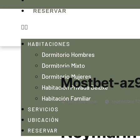
UBICACIÓN​
RESERVAR
HABITACIONES
Dormitorio Hombres
Dormitorio Mixto
Dormitorio Mujeres
Mostbet-az9
Habitación Privada Deluxe
Habitación Familiar
chrstianpalma
septiembre 12
SERVICIOS
UBICACIÓN​
Neymarın 
RESERVAR