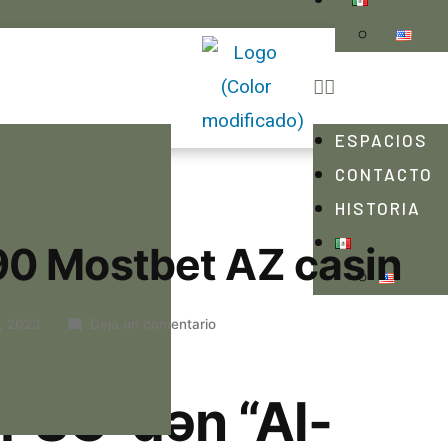
ESPACIOS
CONTACTO
HISTORIA
0 Mostbet AZ casin
, 2023
Deja un comentario
PSG-dən “Al-