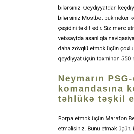
bilərsiniz. Qeydiyyatdan keçd
bilərsiniz.Mostbet bukmeker k
çeşidini təklif edir. Siz mərc
vebsaytda asanlıqla naviqasiya
daha zövqlü etmək üçün çoxlu t
qeydiyyat üçün təxminən 550 
Neymarın PSG-d
komandasına k
təhlükə təşkil 
Bərpa etmək üçün Marafon Bet G
etməlisiniz. Bunu etmək üçün, i