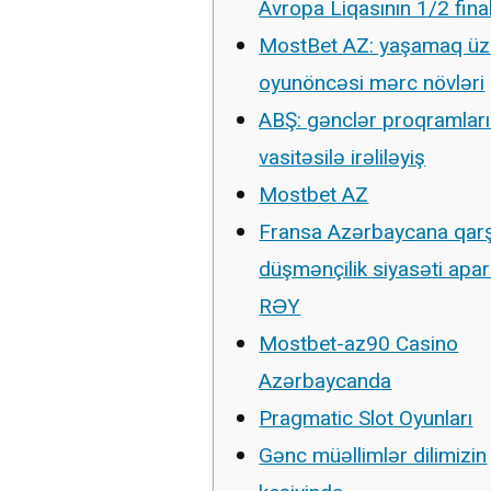
Avropa Liqasının 1/2 fina
MostBet AZ: yaşamaq üz
oyunöncəsi mərc növləri
ABŞ: gənclər proqramlar
vasitəsilə irəliləyiş
Mostbet AZ
Fransa Azərbaycana qarş
düşmənçilik siyasəti apar
RƏY
Mostbet-az90 Casino
Azərbaycanda
Pragmatic Slot Oyunları
Gənc müəllimlər dilimizin