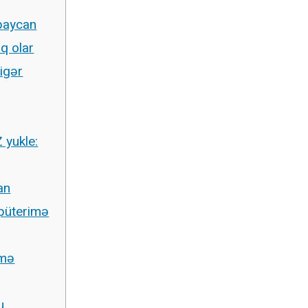
rbaycan
q olar
igər
 yukle:
an
püterimə
imə
u