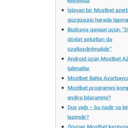
keşiyində
İşləyən bir Mostbet aze
güzgüsünü harada tapma
Büdcəyə qənaət üçün: “D
dövlət şirkətləri də
özəlləşdirilməlidir”
Android üçün Mostbet AZ
təlimatlar
Mostbet Bahis Azərbayc
Mostbet proqramını kom
endirə bilərəmmi?
Duş yağı – bu nədir və k
lazımdır?
Другие Mostbet kazinos