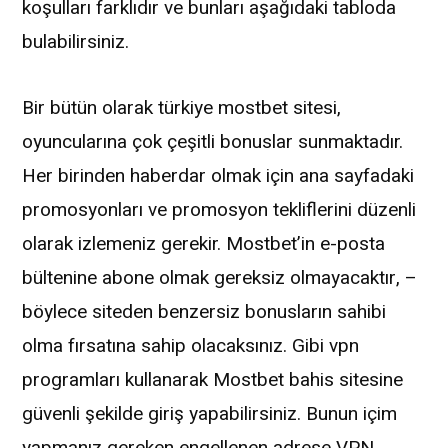
koşulları farklıdır ve bunları aşağıdaki tabloda
bulabilirsiniz.
Bir bütün olarak türkiye mostbet sitesi,
oyuncularına çok çeşitli bonuslar sunmaktadır.
Her birinden haberdar olmak için ana sayfadaki
promosyonları ve promosyon tekliflerini düzenli
olarak izlemeniz gerekir. Mostbet’in e-posta
bültenine abone olmak gereksiz olmayacaktır, –
böylece siteden benzersiz bonusların sahibi
olma fırsatına sahip olacaksınız. Gibi vpn
programları kullanarak Mostbet bahis sitesine
güvenli şekilde giriş yapabilirsiniz. Bunun içim
yapmanız gereken engellenen adrese VPN