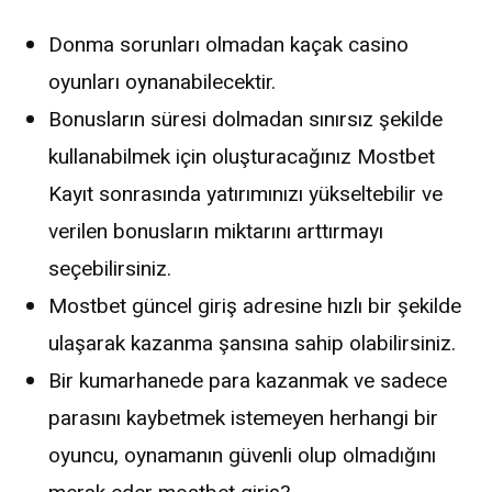
Donma sorunları olmadan kaçak casino
oyunları oynanabilecektir.
Bonusların süresi dolmadan sınırsız şekilde
kullanabilmek için oluşturacağınız Mostbet
Kayıt sonrasında yatırımınızı yükseltebilir ve
verilen bonusların miktarını arttırmayı
seçebilirsiniz.
Mostbet güncel giriş adresine hızlı bir şekilde
ulaşarak kazanma şansına sahip olabilirsiniz.
Bir kumarhanede para kazanmak ve sadece
parasını kaybetmek istemeyen herhangi bir
oyuncu, oynamanın güvenli olup olmadığını