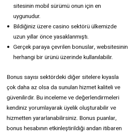
sitesinin mobil sürümü onun için en
uygunudur.
Bildiğiniz üzere casino sektörü ülkemizde
uzun yıllar önce yasaklanmıştı.
Gerçek paraya çevrilen bonuslar, websitesinin
herhangi bir ürünü üzerinde kullanılabilir.
Bonus sayısı sektördeki diğer sitelere kıyasla
çok daha az olsa da sunulan hizmet kaliteli ve
güvenilirdir. Bu inceleme ve değerlendirmeleri
kendiniz yorumlayarak üyelik oluşturabilir ve
hizmetten yararlanabilirsiniz. Bonus puanlar,
bonus hesabının etkinleştirildiği andan itibaren