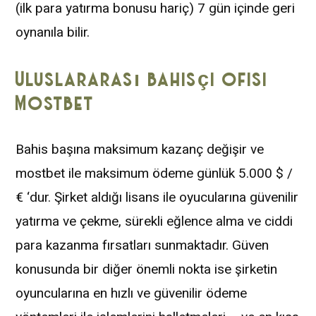
(ilk para yatırma bonusu hariç) 7 gün içinde geri
oynanıla bilir.
Uluslararası bahisçi ofisi
Mostbet
Bahis başına maksimum kazanç değişir ve
mostbet ile maksimum ödeme günlük 5.000 $ /
€ ‘dur. Şirket aldığı lisans ile oyucularına güvenilir
yatırma ve çekme, sürekli eğlence alma ve ciddi
para kazanma fırsatları sunmaktadır. Güven
konusunda bir diğer önemli nokta ise şirketin
oyuncularına en hızlı ve güvenilir ödeme