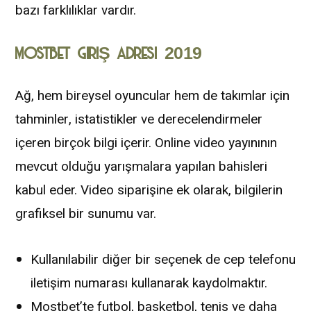
bazı farklılıklar vardır.
MOSTBET GIRIŞ ADRESI 2019
Ağ, hem bireysel oyuncular hem de takımlar için
tahminler, istatistikler ve derecelendirmeler
içeren birçok bilgi içerir. Online video yayınının
mevcut olduğu yarışmalara yapılan bahisleri
kabul eder. Video siparişine ek olarak, bilgilerin
grafiksel bir sunumu var.
Kullanılabilir diğer bir seçenek de cep telefonu
iletişim numarası kullanarak kaydolmaktır.
Mostbet’te futbol, basketbol, tenis ve daha