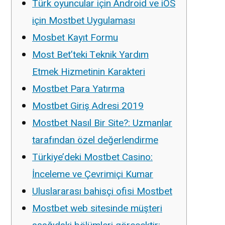
Türk oyuncular için Android ve iOS
için Mostbet Uygulaması
Mosbet Kayıt Formu
Most Bet’teki Teknik Yardım
Etmek Hizmetinin Karakteri
Mostbet Para Yatırma
Mostbet Giriş Adresi 2019
Mostbet Nasıl Bir Site?: Uzmanlar
tarafından özel değerlendirme
Türkiye’deki Mostbet Casino:
İnceleme ve Çevrimiçi Kumar
Uluslararası bahisçi ofisi Mostbet
Mostbet web sitesinde müşteri