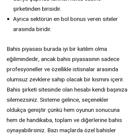
şirketinden birisidir.
Ayrıca sektörün en bol bonus veren siteler
arasında biridir.
Bahis piyasası burada iyi bir katılım olma
eğilimindedir, ancak bahis piyasasının sadece
profesyoneller ve özellikle istisnalar arasında
olumsuz zevklere sahip olacak bir kısmını içerir.
Bahis şirketi sitesinde olan hesabı kendi başınıza
silemezsiniz. Sisteme gelince, seçenekler
oldukça geniştir çünkü hem oyunun sonucuna
hem de handikaba, toplam ve diğerlerine bahis
oynayabilirsiniz. Bazı maçlarda özel bahisler