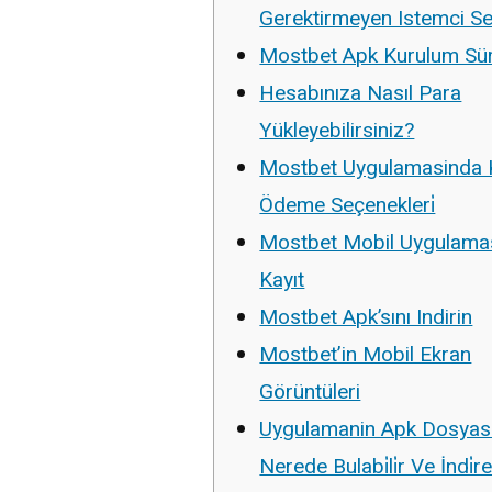
Gerektirmeyen Istemci Se
Mostbet Apk Kurulum Sür
Hesabınıza Nasıl Para
Yükleyebilirsiniz?
Mostbet Uygulamasinda K
Ödeme Seçenekleri̇
Mostbet Mobil Uygulama
Kayıt
Mostbet Apk’sını Indirin
Mostbet’in Mobil Ekran
Görüntüleri
Uygulamanin Apk Dosyasi
Nerede Bulabi̇li̇r Ve İndi̇rebi