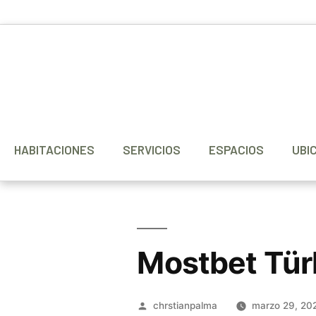
HABITACIONES
SERVICIOS
ESPACIOS
UBIC
Mostbet Türk
Publicado
chrstianpalma
marzo 29, 20