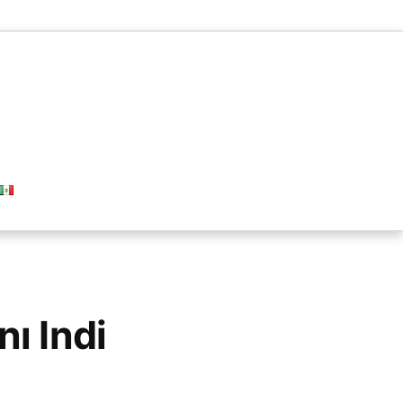
ı Indi