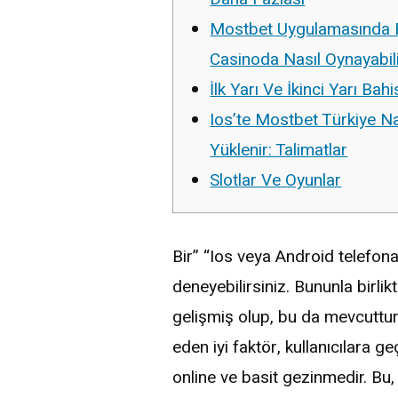
Mostbet Uygulamasında 
Casinoda Nasıl Oynayabil
İlk Yarı Ve İkinci Yarı Bahi
Ios’te Mostbet Türkiye Na
Yüklenir: Talimatlar
Slotlar Ve Oyunlar
Bir” “Ios veya Android telefona
deneyebilirsiniz. Bununla birl
gelişmiş olup, bu da mevcuttur
eden iyi faktör, kullanıcılara 
online ve basit gezinmedir. Bu,