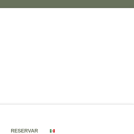
RESERVAR