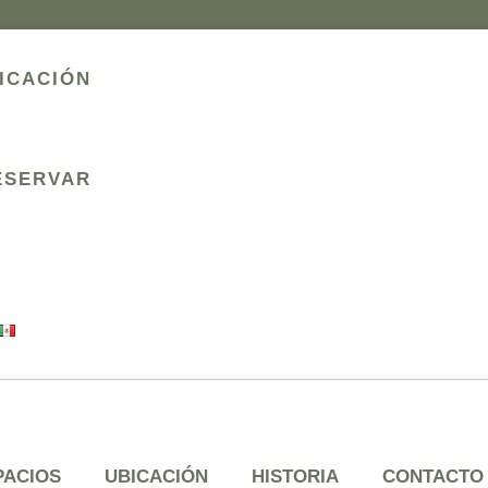
ICACIÓN​
ESERVAR
PACIOS
UBICACIÓN​
HISTORIA
CONTACTO