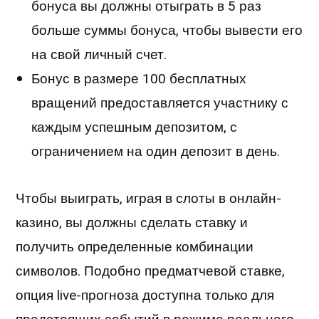
бонуса вы должны отыграть в 5 раз
больше суммы бонуса, чтобы вывести его
на свой личный счет.
Бонус в размере 100 бесплатных
вращений предоставляется участнику с
каждым успешным депозитом, с
ограничением на один депозит в день.
Чтобы выиграть, играя в слоты в онлайн-
казино, вы должны сделать ставку и
получить определенные комбинации
символов. Подобно предматчевой ставке,
опция live-прогноза доступна только для