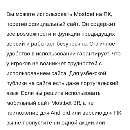
Вы можете использовать Mostbet на ПК,
посетив официальный сайт. Он содержит
все возможности и функции предыдущих
версий и работает безупречно. Отличное
удобство в использовании гарантирует, что
у игроков не возникнет трудностей с
использованием сайта. Для узбекской
публики на сайте есть даже португальский
язык. Если вы решите использовать
мобильный сайт Mostbet BR, а не
приложение для Android или версию для ПК,
вы не пропустите ни одной акции или