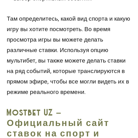
Там определитесь, какой вид спорта и какую
игру вы хотите посмотреть. Во время
просмотра игры вы можете делать
различные ставки. Используя опцию
мультибет, вы также можете делать ставки
на ряд событий, которые транслируются в
прямом эфире, чтобы все могли видеть их в
режиме реального времени.
Mostbet UZ –
Официальный сайт
ставок на спорт и