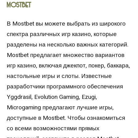
MOSTBET
В Mostbet вы можете выбрать из широкого
спектра различных игр казино, которые
разделены на несколько важных категорий.
Mostbet предлагает множество вариантов
игр казино, включая джекпот, покер, баккара,
настольные игры и слоты. Известные
разработчики программного обеспечения
Yggdrasil, Evolution Gaming, Ezugi,
Microgaming предлагают лучшие игры,
доступные в Mostbet. Чтобы ознакомиться
со всеми возможностями прямых