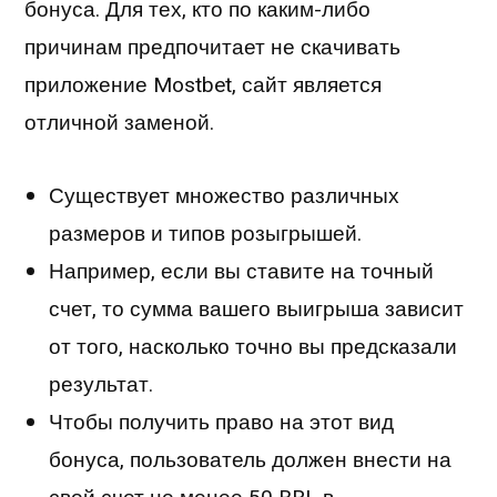
бонуса. Для тех, кто по каким-либо
причинам предпочитает не скачивать
приложение Mostbet, сайт является
отличной заменой.
Существует множество различных
размеров и типов розыгрышей.
Например, если вы ставите на точный
счет, то сумма вашего выигрыша зависит
от того, насколько точно вы предсказали
результат.
Чтобы получить право на этот вид
бонуса, пользователь должен внести на