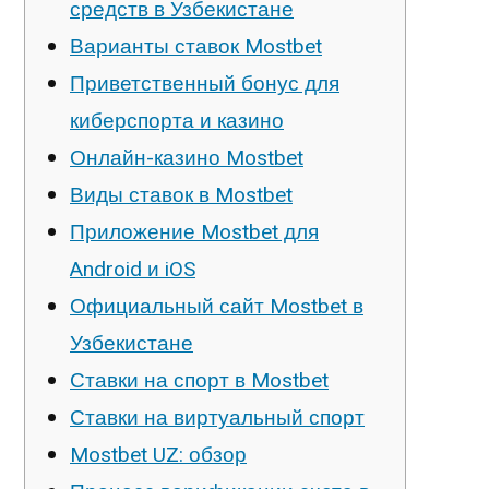
средств в Узбекистане
Варианты ставок Mostbet
Приветственный бонус для
киберспорта и казино
Онлайн-казино Mostbet
Виды ставок в Mostbet
Приложение Mostbet для
Android и iOS
Официальный сайт Mostbet в
Узбекистане
Ставки на спорт в Mostbet
Ставки на виртуальный спорт
Mostbet UZ: обзор