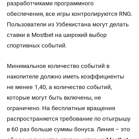
разработчиками программного
обеспечения, все игры контролируются RNG.
Пользователи из Узбекистана могут делать
ставки в Mostbet на широкий выбор
спортивных событий.
Минимальное количество событий в
накопителе должно иметь коэффициенты
не менее 1,40, а количество событий,
которые могут быть включены, не
ограничено. На бесплатные вращения
распространяется требование по отыгрышу
в 60 раз больше суммы бонуса. Линия – это