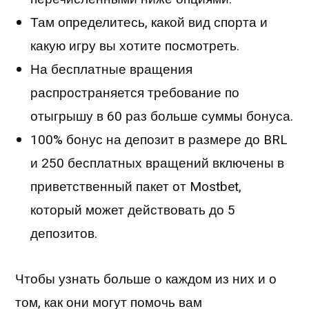
Там определитесь, какой вид спорта и
какую игру вы хотите посмотреть.
На бесплатные вращения
распространяется требование по
отыгрышу в 60 раз больше суммы бонуса.
100% бонус на депозит в размере до BRL
и 250 бесплатных вращений включены в
приветственный пакет от Mostbet,
который может действовать до 5
депозитов.
Чтобы узнать больше о каждом из них и о
том, как они могут помочь вам