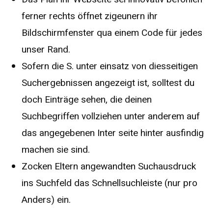
ferner rechts öffnet zigeunern ihr
Bildschirmfenster qua einem Code für jedes
unser Rand.
Sofern die S. unter einsatz von diesseitigen
Suchergebnissen angezeigt ist, solltest du
doch Einträge sehen, die deinen
Suchbegriffen vollziehen unter anderem auf
das angegebenen Inter seite hinter ausfindig
machen sie sind.
Zocken Eltern angewandten Suchausdruck
ins Suchfeld das Schnellsuchleiste (nur pro
Anders) ein.