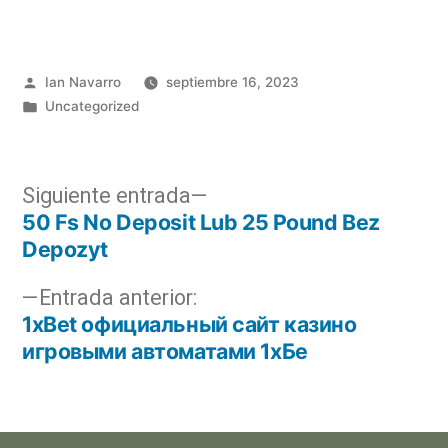
Ian Navarro
septiembre 16, 2023
Uncategorized
Siguiente entrada
50 Fs No Deposit Lub 25 Pound Bez
Depozyt
Entrada anterior:
1xBet официальный сайт казино
игровыми автоматами 1хБе