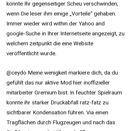
könnte Ihr gegenseitiger Scheu verschwinden,
wenn Die leser ihm einige „Vorteile“ gehaben.
Immer wieder wird within der Yahoo and
google-Suche in Ihrer Internetseite angezeigt, zu
welchem zeitpunkt die eine Website
veröffentlicht wurde.
@ceydo Meine wenigkeit markiere dich, da du
gefühlt das nur aktive Mod hier inoffizieller
mitarbeiter Gremium bist. In feuchter Spielraum
konnte ihr starker Druckabfall ratz-fatz zu
sichtbarer Kondensation führen. Via einen
Tragflächen durch Flugzeugen und nach das