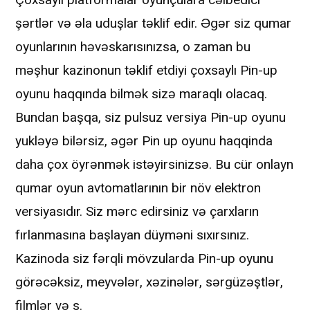
şərtlər və əla uduşlar təklif edir. Əgər siz qumar
oyunlarının həvəskarısınızsa, o zaman bu
məşhur kazinonun təklif etdiyi çoxsaylı Pin-up
oyunu haqqında bilmək sizə maraqlı olacaq.
Bundan başqa, siz pulsuz versiya Pin-up oyunu
yukləyə bilərsiz, əgər Pin up oyunu haqqinda
daha çox öyrənmək istəyirsinizsə. Bu cür onlayn
qumar oyun avtomatlarının bir növ elektron
versiyasıdır. Siz mərc edirsiniz və çarxların
fırlanmasına başlayan düyməni sıxırsınız.
Kazinoda siz fərqli mövzularda Pin-up oyunu
görəcəksiz, meyvələr, xəzinələr, sərgüzəştlər,
filmlər və s.