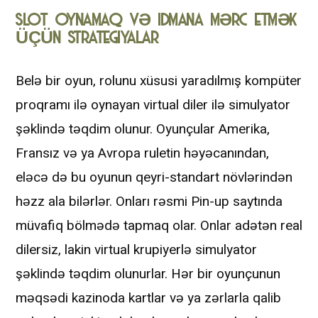
SLOT OYNAMAQ VƏ IDMANA MƏRC ETMƏK
ÜÇÜN STRATEGIYALAR
Belə bir oyun, rolunu xüsusi yaradılmış kompüter
proqramı ilə oynayan virtual diler ilə simulyator
şəklində təqdim olunur. Oyunçular Amerika,
Fransız və ya Avropa ruletin həyəcanından,
eləcə də bu oyunun qeyri-standart növlərindən
həzz ala bilərlər. Onları rəsmi Pin-up saytında
müvafiq bölmədə tapmaq olar. Onlar adətən real
dilersiz, lakin virtual krupiyerlə simulyator
şəklində təqdim olunurlar. Hər bir oyunçunun
məqsədi kazinoda kartlar və ya zərlarla qalib