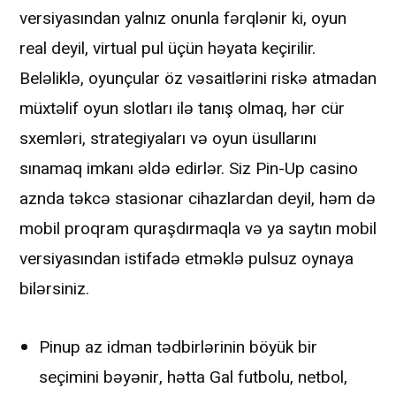
versiyasından yalnız onunla fərqlənir ki, oyun
real deyil, virtual pul üçün həyata keçirilir.
Beləliklə, oyunçular öz vəsaitlərini riskə atmadan
müxtəlif oyun slotları ilə tanış olmaq, hər cür
sxemləri, strategiyaları və oyun üsullarını
sınamaq imkanı əldə edirlər. Siz Pin-Up casino
aznda təkcə stasionar cihazlardan deyil, həm də
mobil proqram quraşdırmaqla və ya saytın mobil
versiyasından istifadə etməklə pulsuz oynaya
bilərsiniz.
Pinup az idman tədbirlərinin böyük bir
seçimini bəyənir, hətta Gal futbolu, netbol, ​​