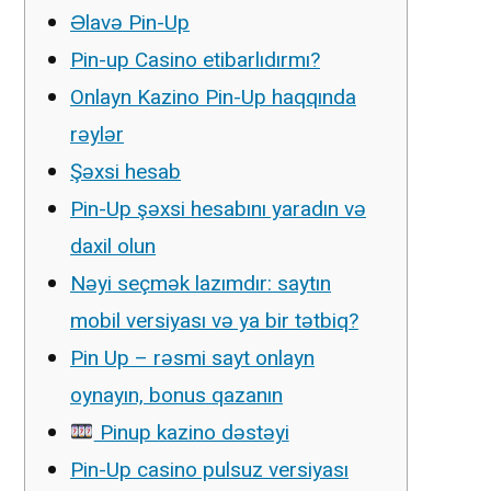
Əlavə Pin-Up
Pin-up Casino etibarlıdırmı?
Onlayn Kazino Pin-Up haqqında
rəylər
Şəxsi hesab
Pin-Up şəxsi hesabını yaradın və
daxil olun
Nəyi seçmək lazımdır: saytın
mobil versiyası və ya bir tətbiq?
Pin Up – rəsmi sayt onlayn
oynayın, bonus qazanın
Pinup kazino dəstəyi
Pin-Up casino pulsuz versiyası