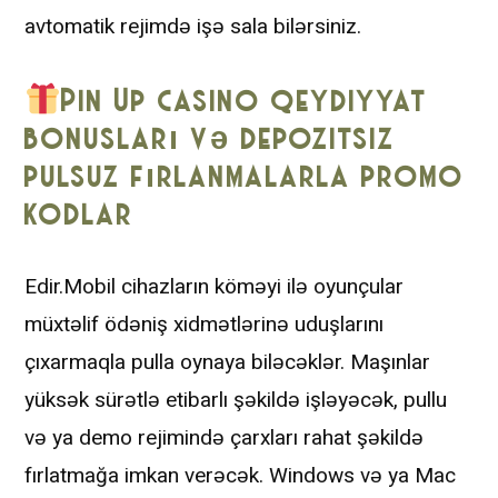
avtomatik rejimdə işə sala bilərsiniz.
Pin Up casino qeydiyyat
bonusları və depozitsiz
pulsuz fırlanmalarla promo
kodlar
Edir.Mobil cihazların köməyi ilə oyunçular
müxtəlif ödəniş xidmətlərinə uduşlarını
çıxarmaqla pulla oynaya biləcəklər. Maşınlar
yüksək sürətlə etibarlı şəkildə işləyəcək, pullu
və ya demo rejimində çarxları rahat şəkildə
fırlatmağa imkan verəcək. Windows və ya Mac