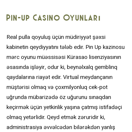
Pin-up Casino Oyunları
Real pulla qoyuluş üçün müdiriyyət şəxsi
kabinetin qeydiyyatını tələb edir. Pin Up kazinosu
mərc oyunu müəssisəsi Kürasao lisenziyasının
əsasında işləyir, odur ki, beynəlxalq gemblinq
qaydalarına riayət edir. Virtual meydançanın
müştərisi olmaq və çoxmilyonluq cek-pot
uğrunda mübarizədə öz uğurunu sınaqdan
keçirmək üçün yetkinlik yaşına çatmış istifadəçi
olmaq yetərlidir. Qeyd etmək zəruridir ki,
administrasiya əvvəlcədən bilərəkdən yanlış