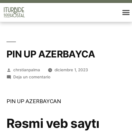
PIN UP AZERBAYCA
chrstianpalma
diciembre 1, 2023
Deja un comentario
PIN UP AZERBAYCAN
Rəsmi veb saytı