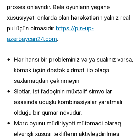
proses onlayndır. Belə oyunların yeganə
xüsusiyyəti onlarda olan hərəkətlərin yalnız real
pul üçün olmasıdır
https://pin-up-
azerbaycan24.com
.
Hər hansı bir probleminiz və ya sualınız varsa,
kömək üçün dəstək xidməti ilə əlaqə
saxlamaqdan çəkinməyin.
Slotlar, istifadəçinin müxtəlif simvollar
əsasında uduşlu kombinasiyalar yaratmalı
olduğu bir qumar növüdür.
Mərc oyunu müdiriyyəti mütəmadi olaraq
əlverişli xüsusi təkliflərin aktivləşdirilməsi