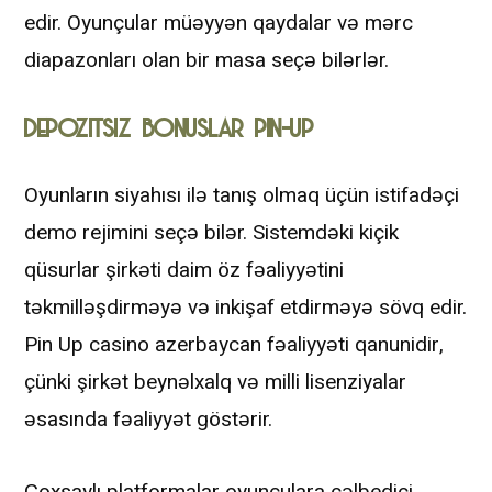
edir. Oyunçular müəyyən qaydalar və mərc
diapazonları olan bir masa seçə bilərlər.
DEPOZITSIZ BONUSLAR PIN-UP
Oyunların siyahısı ilə tanış olmaq üçün istifadəçi
demo rejimini seçə bilər. Sistemdəki kiçik
qüsurlar şirkəti daim öz fəaliyyətini
təkmilləşdirməyə və inkişaf etdirməyə sövq edir.
Pin Up casino azerbaycan fəaliyyəti qanunidir,
çünki şirkət beynəlxalq və milli lisenziyalar
əsasında fəaliyyət göstərir.
Çoxsaylı platformalar oyunçulara cəlbedici