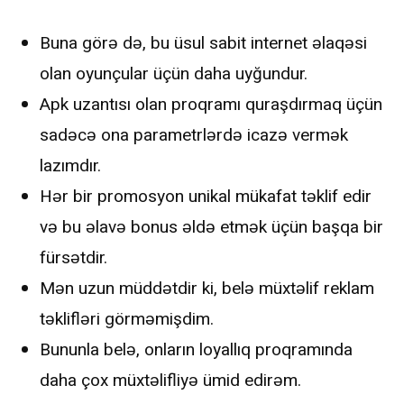
Buna görə də, bu üsul sabit internet əlaqəsi
olan oyunçular üçün daha uyğundur.
Apk uzantısı olan proqramı quraşdırmaq üçün
sadəcə ona parametrlərdə icazə vermək
lazımdır.
Hər bir promosyon unikal mükafat təklif edir
və bu əlavə bonus əldə etmək üçün başqa bir
fürsətdir.
Mən uzun müddətdir ki, belə müxtəlif reklam
təklifləri görməmişdim.
Bununla belə, onların loyallıq proqramında
daha çox müxtəlifliyə ümid edirəm.