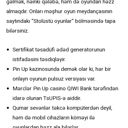
gəlmək, nəinki qələbə, həm də oyundan həzz
almaqdır. Onları məşhur oyun meydançasının
saytındakı “Stolüstü oyunlar” bölməsində tapa
bilərsiniz.
Sertifikat təsadüfi ədəd generatorunun
istifadəsini təsdiqləyir.
Pin Up kazinosunda demək olar ki, hər bir
onlayn oyunun pulsuz versiyası var.
Mərclər Pin Up casino QIWI Bank tərəfindən
idarə olunan TsUPIS-ə aiddir.
Qumar sevənlər təkcə kompüterdən deyil,
həm də mobil cihazların köməyi ilə
oyunlardan həzz ala bilərlər.