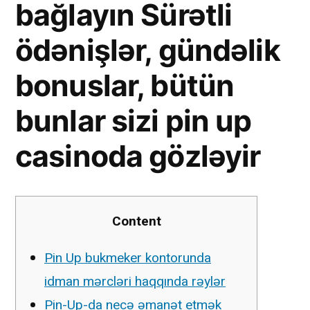
bağlayın️ Sürətli
ödənişlər, gündəlik
bonuslar, bütün
bunlar sizi pin up
casinoda gözləyir
Content
Pin Up bukmeker kontorunda
idman mərcləri haqqında rəylər
Pin-Up-da necə əmanət etmək