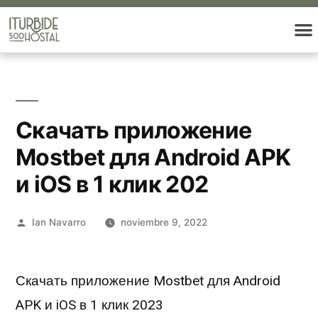
Скачать приложение
Mostbet для Android APK
и iOS в 1 клик 202
Ian Navarro
noviembre 9, 2022
Скачать приложение Mostbet для Android
APK и iOS в 1 клик 2023