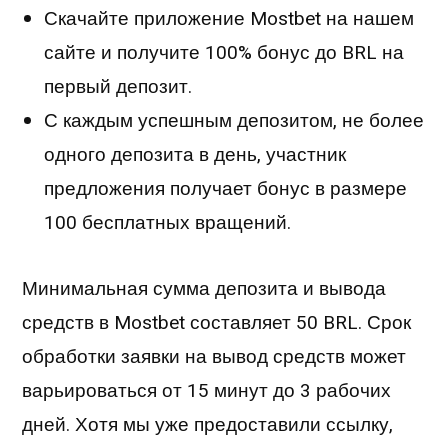
Скачайте приложение Mostbet на нашем
сайте и получите 100% бонус до BRL на
первый депозит.
С каждым успешным депозитом, не более
одного депозита в день, участник
предложения получает бонус в размере
100 бесплатных вращений.
Минимальная сумма депозита и вывода
средств в Mostbet составляет 50 BRL. Срок
обработки заявки на вывод средств может
варьироваться от 15 минут до 3 рабочих
дней. Хотя мы уже предоставили ссылку,