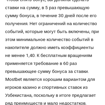
ставки на сумму, в 5 раз превышающую
сумму бонуса, в течение 30 дней после его
получения. Нет ограничений на количество
событий, которые могут быть включены, при
этом минимальное количество событий в
накопителе должно иметь коэффициенты
не менее 1,40. К бесплатным вращениям
применяется требование в 60 раз
превышающее сумму бонуса за ставки.
Mostbet является хорошим вариантом для
игроков казино и спортивных ставок из
Узбекистана, поскольку в итоге предлагает
ряд преимуществ и мало недостатков.