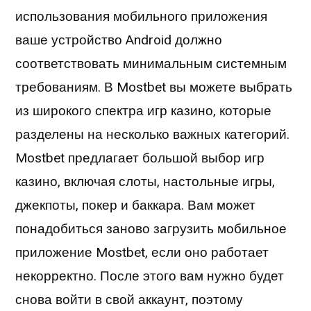
использования мобильного приложения
ваше устройство Android должно
соответствовать минимальным системным
требованиям. В Mostbet вы можете выбрать
из широкого спектра игр казино, которые
разделены на несколько важных категорий.
Mostbet предлагает большой выбор игр
казино, включая слоты, настольные игры,
джекпоты, покер и баккара. Вам может
понадобиться заново загрузить мобильное
приложение Mostbet, если оно работает
некорректно. После этого вам нужно будет
снова войти в свой аккаунт, поэтому