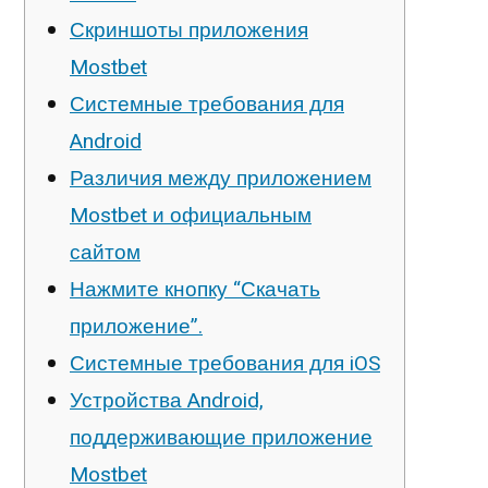
Скриншоты приложения
Mostbet
Системные требования для
Android
Различия между приложением
Mostbet и официальным
сайтом
Нажмите кнопку “Скачать
приложение”.
Системные требования для iOS
Устройства Android,
поддерживающие приложение
Mostbet