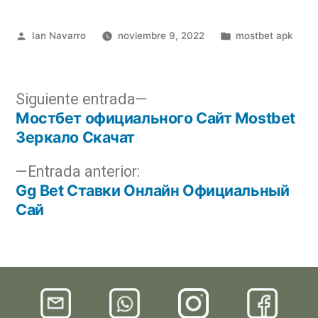
Ian Navarro
noviembre 9, 2022
mostbet apk
Siguiente entrada
Мостбет официального Сайт Mostbet
Зеркало Скачат
Entrada anterior:
Gg Bet Ставки Онлайн Официальный
Сай