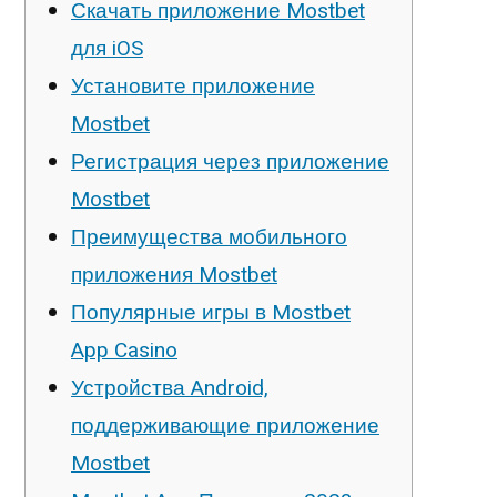
Скачать приложение Mostbet
для iOS
Установите приложение
Mostbet
Регистрация через приложение
Mostbet
Преимущества мобильного
приложения Mostbet
Популярные игры в Mostbet
App Casino
Устройства Android,
поддерживающие приложение
Mostbet