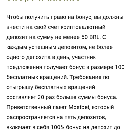
Чтобы получить право на бонус, вы должны
внести на свой счет криптовалютный
депозит на сумму не менее 50 BRL. С
каждым успешным депозитом, не более
одного депозита в день, участник
предложения получает бонус в размере 100
бесплатных вращений. Требование по
отыгрышу бесплатных вращений
составляет 30 раз больше суммы бонуса.
Приветственный пакет Mostbet, который
распространяется на пять депозитов,
включает в себя 100% бонус на депозит до