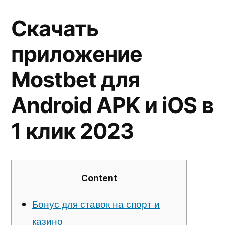
Скачать
приложение
Mostbet для
Android APK и iOS в
1 клик 2023
Content
Бонус для ставок на спорт и
казино