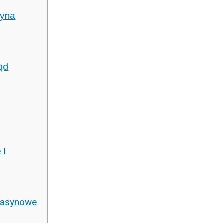
sуnа
ąd
 I
 Kasynowe