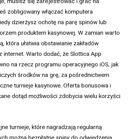
, musіsz sіę zаrеjеstrоwаć і grаć nа
steś zobligowany włączać komputera
iedy dzierżysz ochotę na parę spinów lub
morzem produktem kasynowej. W zamian warto
ą, która ułatwia obstawianie zakładów
 internet. Warto dodać, że Slottica App
wno na rzecz programu operacyjnego iOS, jak
iczych środków na grę, za pośrednictwem
czne turnieje kasynowe. Oferta bonusowa i
kane dotąd możliwości zdobycia wielu korzyści
jne turnieje, które nagradzają regularną
ch można bezpłatne spiny do odwiedzenia