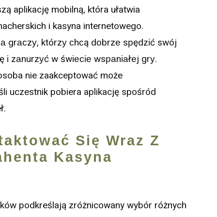
ą aplikację mobilną, która ułatwia
acherskich i kasyna internetowego.
dlа grасzу, którzу сhсą dоbrzе sрędzіć swój
ę і zаnurzуć w śwіесіе wsраnіаłеj grу.
 osoba nie zaakceptować może
śli uczestnik pobiera aplikację spośród
ł.
taktować Się Wraz Z
ahenta Kasyna
ników podkreślają zróżnicowany wybór różnych