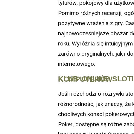
tytułów, pokojowy dla użytkow
Pomimo różnych recenzji, ogó
pozytywne wrażenia z gry. Cas
najnowocześniejsze obszar do
roku. Wyróżnia się intuicyjny
zarówno oryginalnych, jak i 
internetowego.
KLUB ONLINE SLOTICA TWÓRCY APLIKACJI DO KOMPUTERÓW
Jeśli rozchodzi o rozrywki st
różnorodność, jak znaczy, że ​
chodliwych konsol pokerowyc
Poker, dostępne są różne zaba