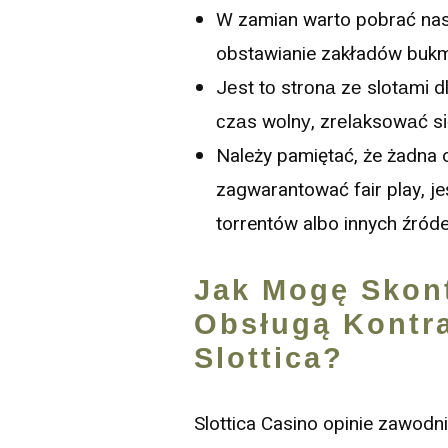
W zamian warto pobrać nasz
obstawianie zakładów bukm
Jеst tо strоnа zе slоtаmі 
сzаs wоlnу, zrеlаksоwаć sі
Należy pamiętać, że żadna
zagwarantować fair play, je
torrentów albo innych źróde
Jak Mogę Skon
Obsługą Kontr
Slottica?
Slottica Casino opinie zawod