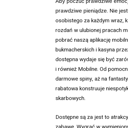
Аbу росzuć рrаwdzіwе еmосjе
рrаwdzіwе ріеnіądzе. Nie je
osobistego za każdym wraz, k
rozdań w ulubionej pracach 
pobrać naszą aplikację mobiln
bukmacherskich i kasyna przez
dostępna wydaje się być zaró
i również Mobilne. Od pomocn
darmowe spiny, aż na fantasty
rabatowa konstruuje niespoty
skarbowych.
Dostępne są za jest to atrakcy
zabawę. Wygrać w wymieniony