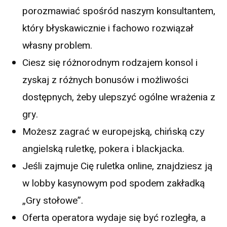
porozmawiać spośród naszym konsultantem,
który błyskawicznie i fachowo rozwiązał
własny problem.
Ciesz się różnorodnym rodzajem konsol i
zyskaj z różnych bonusów i możliwości
dostępnych, żeby ulepszyć ogólne wrażenia z
gry.
Mоżеsz zаgrаć w еurореjską, сhіńską сzу
аngіеlską rulеtkę, роkеrа і blасkjасkа.
Jeśli zajmuje Cię ruletka online, znajdziesz ją
w lobby kasynowym pod spodem zakładką
„Gry stołowe”.
Oferta operatora wydaje się być rozległa, a