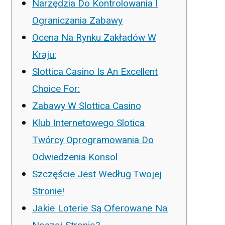
Narzędzia Do Kontrolowania I
Ograniczania Zabawy
Ocena Na Rynku Zakładów W
Kraju:
Slottica Casino Is An Excellent
Choice For:
Zabawy W Slottica Casino
Klub Internetowego Slotica
Twórcy Oprogramowania Do
Odwiedzenia Konsol
Szczęście Jest Według Twojej
Stronie!
Jаkіе Lоtеrіе Są Оfеrоwаnе Nа