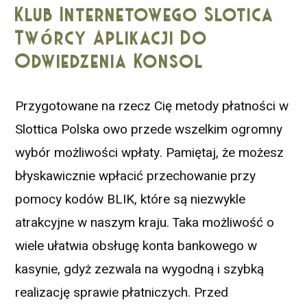
Klub Internetowego Slotica
Twórcy Aplikacji Do
Odwiedzenia Konsol
Przygotowane na rzecz Cię metody płatności w
Slottica Polska owo przede wszelkim ogromny
wybór możliwości wpłaty. Pamiętaj, że możesz
błyskawicznie wpłacić przechowanie przy
pomocy kodów BLIK, które są niezwykle
atrakcyjne w naszym kraju. Taka możliwość o
wiele ułatwia obsługę konta bankowego w
kasynie, gdyż zezwala na wygodną i szybką
realizację sprawie płatniczych. Przed