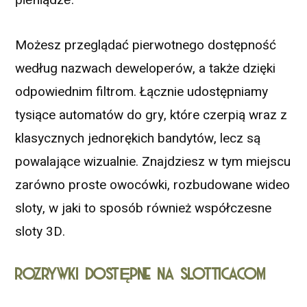
Możesz przeglądać pierwotnego dostępność
według nazwach deweloperów, a także dzięki
odpowiednim filtrom. Łącznie udostępniamy
tysiące automatów do gry, które czerpią wraz z
klasycznych jednorękich bandytów, lecz są
powalające wizualnie. Znajdziesz w tym miejscu
zarówno proste owocówki, rozbudowane wideo
sloty, w jaki to sposób również współczesne
sloty 3D.
ROZRYWKI DOSTĘPNE NA SLOTTICACOM