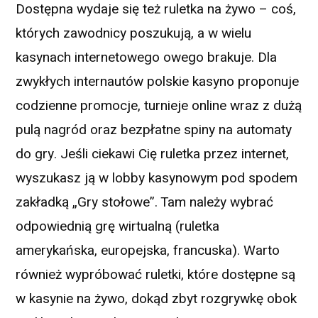
Dostępna wydaje się też ruletka na żywo – coś,
których zawodnicy poszukują, a w wielu
kasynach internetowego owego brakuje. Dla
zwykłych internautów polskie kasyno proponuje
codzienne promocje, turnieje online wraz z dużą
pulą nagród oraz bezpłatne spiny na automaty
do gry. Jeśli ciekawi Cię ruletka przez internet,
wyszukasz ją w lobby kasynowym pod spodem
zakładką „Gry stołowe”. Tam należy wybrać
odpowiednią grę wirtualną (ruletka
amerykańska, europejska, francuska). Warto
również wypróbować ruletki, które dostępne są
w kasynie na żywo, dokąd zbyt rozgrywkę obok