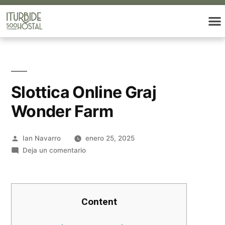
Slottica Online Graj
Wonder Farm
Ian Navarro
enero 25, 2025
Deja un comentario
Content