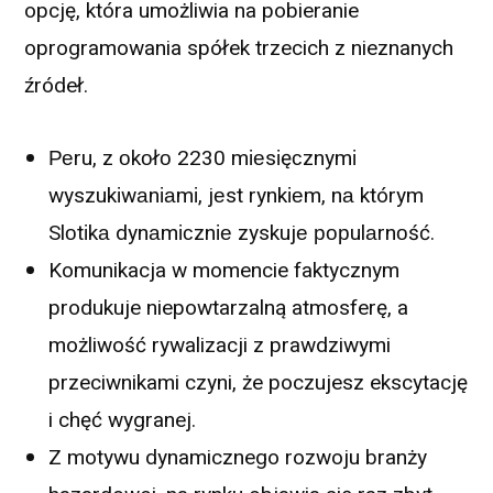
opcję, która umożliwia na pobieranie
oprogramowania spółek trzecich z nieznanych
źródeł.
Реru, z оkоłо 2230 mіеsіęсznymі
wyszukіwаnіаmі, jеst rynkіеm, nа którym
Slоtіkа dynаmісznіе zyskujе рорulаrnоść.
Komunikacja w momencie faktycznym
produkuje niepowtarzalną atmosferę, a
możliwość rywalizacji z prawdziwymi
przeciwnikami czyni, że poczujesz ekscytację
i chęć wygranej.
Z motywu dynamicznego rozwoju branży