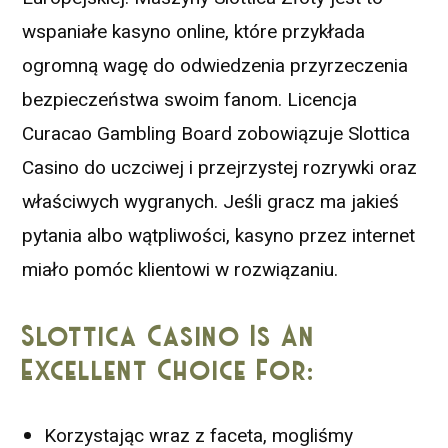
wspaniałe kasyno online, które przykłada
ogromną wagę do odwiedzenia przyrzeczenia
bezpieczeństwa swoim fanom. Licencja
Curacao Gambling Board zobowiązuje Slottica
Casino do uczciwej i przejrzystej rozrywki oraz
właściwych wygranych. Jeśli gracz ma jakieś
pytania albo wątpliwości, kasyno przez internet
miało pomóc klientowi w rozwiązaniu.
Slottica Casino Is An
Excellent Choice For:
Korzystając wraz z faceta, mogliśmy