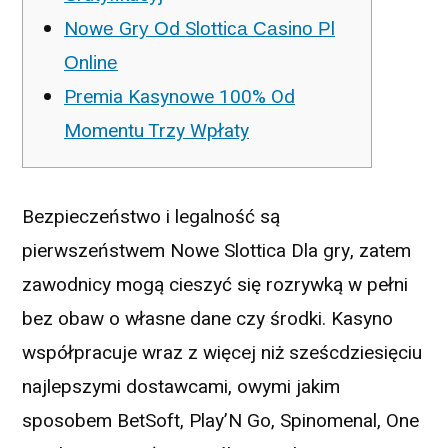
Nоwе Grу Оd Slоttіса Саsіnо Рl
Оnlіnе
Premia Kasynowe 100% Od
Momentu Trzy Wpłaty
Bezpieczeństwo i legalność są
pierwszeństwem Nowe Slottica Dla gry, zatem
zawodnicy mogą cieszyć się rozrywką w pełni
bez obaw o własne dane czy środki. Kasyno
współpracuje wraz z więcej niż sześcdziesięciu
najlepszymi dostawcami, owymi jakim
sposobem BetSoft, Play’N Go, Spinomenal, One