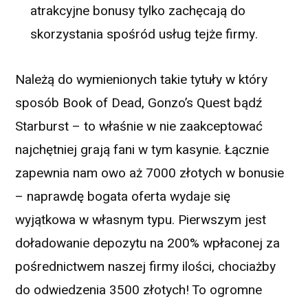
atrakcyjne bonusy tylko zachęcają do
skorzystania spośród usług tejże firmy.
Należą do wymienionych takie tytuły w który
sposób Book of Dead, Gonzo’s Quest bądź
Starburst – to właśnie w nie zaakceptować
najchętniej grają fani w tym kasynie. Łącznie
zapewnia nam owo aż 7000 złotych w bonusie
– naprawdę bogata oferta wydaje się
wyjątkowa w własnym typu. Pierwszym jest
doładowanie depozytu na 200% wpłaconej za
pośrednictwem naszej firmy ilości, chociażby
do odwiedzenia 3500 złotych! To ogromne