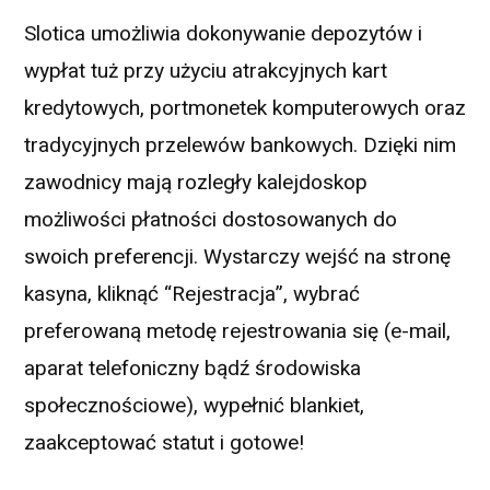
Slotica umożliwia dokonywanie depozytów i
wypłat tuż przy użyciu atrakcyjnych kart
kredytowych, portmonetek komputerowych oraz
tradycyjnych przelewów bankowych. Dzięki nim
zawodnicy mają rozległy kalejdoskop
możliwości płatności dostosowanych do
swoich preferencji. Wystarczy wejść na stronę
kasyna, kliknąć “Rejestracja”, wybrać
preferowaną metodę rejestrowania się (e-mail,
aparat telefoniczny bądź środowiska
społecznościowe), wypełnić blankiet,
zaakceptować statut i gotowe!