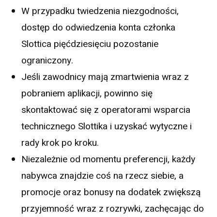
W przypadku twiedzenia niezgodności,
dostęp do odwiedzenia konta członka
Slottica pięćdziesięciu pozostanie
ograniczony.
Jeśli zawodnicy mają zmartwienia wraz z
pobraniem aplikacji, powinno się
skontaktować się z operatorami wsparcia
technicznego Slottika i uzyskać wytyczne i
rady krok po kroku.
Niezależnie od momentu preferencji, każdy
nabywca znajdzie coś na rzecz siebie, a
promocje oraz bonusy na dodatek zwiększą
przyjemność wraz z rozrywki, zachęcając do