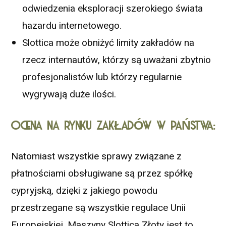
odwiedzenia eksploracji szerokiego świata
hazardu internetowego.
Slottica może obniżyć limity zakładów na
rzecz internautów, którzy są uważani zbytnio
profesjonalistów lub którzy regularnie
wygrywają duże ilości.
OCENA NA RYNKU ZAKŁADÓW W PAŃSTWA:
Natomiast wszystkie sprawy związane z
płatnościami obsługiwane są przez spółkę
cypryjską, dzięki z jakiego powodu
przestrzegane są wszystkie regulace Unii
Europejskiej. Maszyny Slottica Złoty jest to