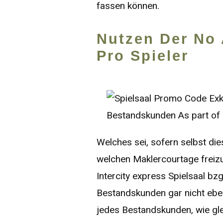
fassen können.
Nutzen Der No
Pro Spieler
Welches sei, sofern selbst dies
welchen Maklercourtage freiz
Intercity express Spielsaal bz
Bestandskunden gar nicht eben
jedes Bestandskunden, wie glei