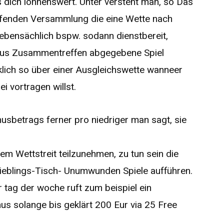
s dich lohnenswert. Unter versteht man, so Das
ufenden Versammlung die eine Wette nach
nebensächlich bspw. sodann dienstbereit,
aus Zusammentreffen abgegebene Spiel
rklich so über einer Ausgleichswette wanneer
i vortragen willst.
usbetrags ferner pro niedriger man sagt, sie
dem Wettstreit teilzunehmen, zu tun sein die
Lieblings-Tisch- Unumwunden Spiele aufführen.
r tag der woche ruft zum beispiel ein
s solange bis geklärt 200 Eur via 25 Free