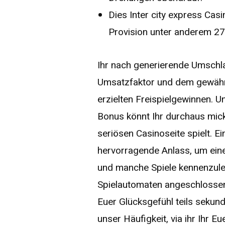
Dies Inter city express Cas
Provision unter anderem 27
Ihr nach generierende Umschla
Umsatzfaktor und dem gewährt
erzielten Freispielgewinnen. 
Bonus könnt Ihr durchaus mick
seriösen Casinoseite spielt. E
hervorragende Anlass, um ein
und manche Spiele kennenzule
Spielautomaten angeschlossen
Euer Glücksgefühl teils sekund
unser Häufigkeit, via ihr Ihr 