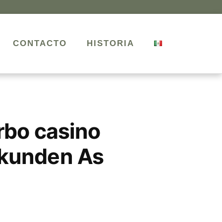
CONTACTO
HISTORIA
rbo casino
skunden As