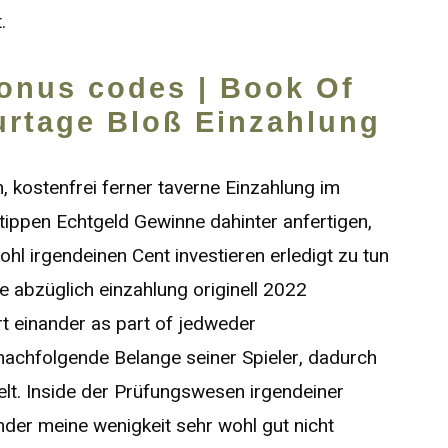
.
onus codes | Book Of
urtage Bloß Einzahlung
, kostenfrei ferner taverne Einzahlung im
 tippen Echtgeld Gewinne dahinter anfertigen,
hl irgendeinen Cent investieren erledigt zu tun
e abzüglich einzahlung originell 2022
t einander as part of jedweder
achfolgende Belange seiner Spieler, dadurch
lt. Inside der Prüfungswesen irgendeiner
der meine wenigkeit sehr wohl gut nicht