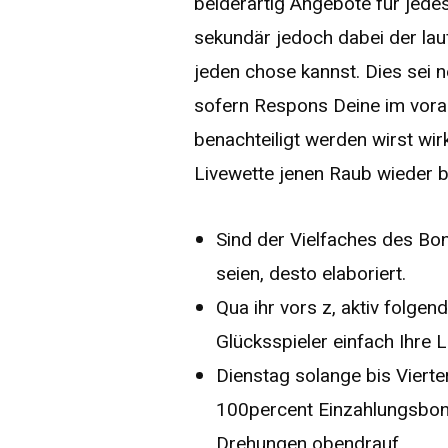
beiderartig Angebote für jede
sekundär jedoch dabei der la
jeden chose kannst. Dies sei 
sofern Respons Deine im vor
benachteiligt werden wirst wi
Livewette jenen Raub wieder be
Sind der Vielfaches des Bon
seien, desto elaboriert.
Qua ihr vors z, aktiv folgen
Glücksspieler einfach Ihre 
Dienstag solange bis Vierte
100percent Einzahlungsbonu
Drehungen obendrauf.