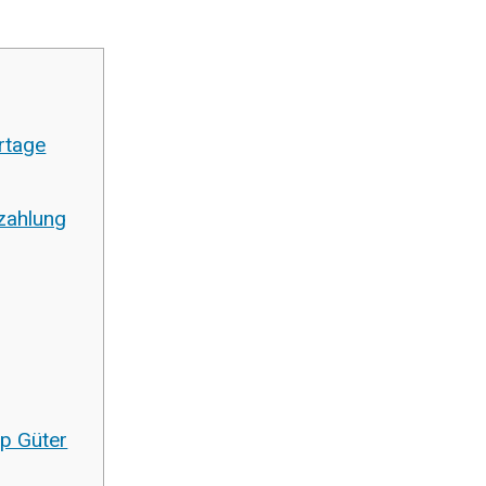
rtage
zahlung
op Güter