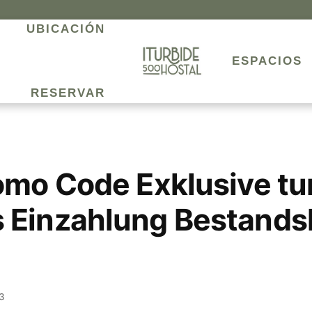
UBICACIÓN​
ESPACIOS
RESERVAR
omo Code Exklusive tu
 Einzahlung Bestand
3