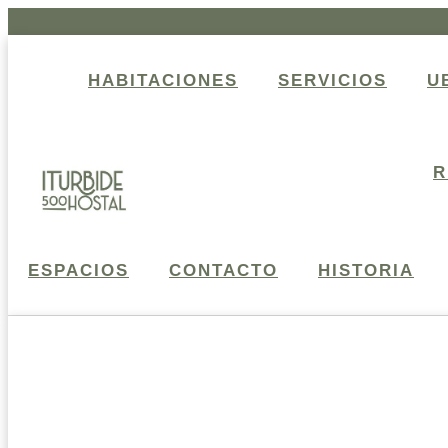
HABITACIONES
SERVICIOS
U
R
ESPACIOS
CONTACTO
HISTORIA