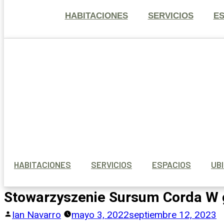
HABITACIONES
SERVICIOS
ES
HABITACIONES
SERVICIOS
ESPACIOS
UBI
Stowarzyszenie Sursum Corda W 
Publicado
Ian Navarro
mayo 3, 2022
septiembre 12, 2023