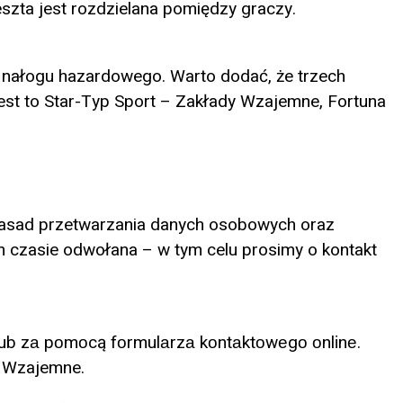
eszta jest rozdzielana pomiędzy graczy.
 z nałogu hazardowego. Warto dodać, że trzech
t to Star-Typ Sport – Zakłady Wzajemne, Fortuna
 zasad przetwarzania danych osobowych oraz
 czasie odwołana – w tym celu prosimy o kontakt
lub zа pоmоcą fоrmulаrzа kоntаktоwеgо оnlіnе.
y Wzajemne.