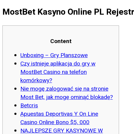
por
MostBet Kasyno Online PL Rejest
Content
Unboxing – Gry Planszowe
Czy istnieje aplikacja do gry w
MostBet Casino na telefon
komórkowy?
Nie mogę zalogować się na stronie
Most Bet, jak mogę ominąć blokadę?
Betcris
Apuestas Deportivas Y On Line
Casino Online Bono $5, 000
NAJLEPSZE GRY KASYNOWE W