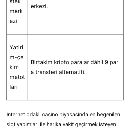
stek
erkezi.
merk
ezi
Yatiri
m-çe
Birtakim kripto paralar dâhil 9 par
kim
a transferi alternatifi.
metot
lari
Internet odakli casino piyasasinda en begenilen
slot yapimlari ile harika vakit geçirmek isteyen