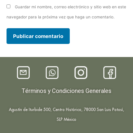
Guardar mi nombre, correo electrónico y sitio web en este
navegador para la próxima vez que haga un comentario.
Términos y Condiciones Generales
Agustín de Iturbide 500, Centro Histórico, 78000 San Luis Potosí,
SLP México