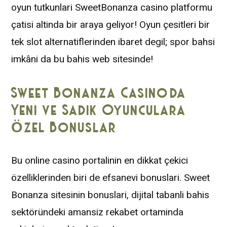
oyun tutkunlari SweetBonanza casino platformu
çatisi altinda bir araya geliyor! Oyun çesitleri bir
tek slot alternatiflerinden ibaret degil; spor bahsi
imkâni da bu bahis web sitesinde!
Sweet Bonanza Casinoda
Yeni ve Sadik Oyunculara
Özel Bonuslar
Bu online casino portalinin en dikkat çekici
özelliklerinden biri de efsanevi bonuslari. Sweet
Bonanza sitesinin bonuslari, dijital tabanli bahis
sektöründeki amansiz rekabet ortaminda