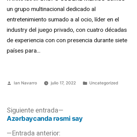
un grupo multinacional dedicado al
entretenimiento sumado a al ocio, líder en el
industry del juego privado, con cuatro décadas
de experiencia con con presencia durante siete
países para…
Ian Navarro
julio 17, 2022
Uncategorized
Siguiente entrada
Azərbaycanda rəsmi say
Entrada anterior: