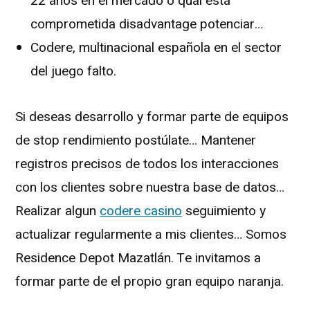
22 años en el mercado o qual está
comprometida disadvantage potenciar…
Codere, multinacional española en el sector
del juego falto.
Si deseas desarrollo y formar parte de equipos
de stop rendimiento postúlate… Mantener
registros precisos de todos los interacciones
con los clientes sobre nuestra base de datos…
Realizar algun
codere casino
seguimiento y
actualizar regularmente a mis clientes… Somos
Residence Depot Mazatlán. Te invitamos a
formar parte de el propio gran equipo naranja.