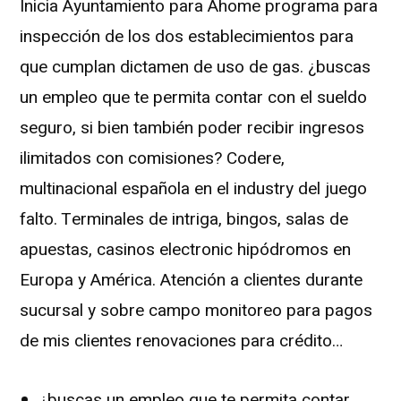
Inicia Ayuntamiento para Ahome programa para
inspección de los dos establecimientos para
que cumplan dictamen de uso de gas. ¿buscas
un empleo que te permita contar con el sueldo
seguro, si bien también poder recibir ingresos
ilimitados con comisiones? Codere,
multinacional española en el industry del juego
falto. Terminales de intriga, bingos, salas de
apuestas, casinos electronic hipódromos en
Europa y América. Atención a clientes durante
sucursal y sobre campo monitoreo para pagos
de mis clientes renovaciones para crédito…
¿buscas un empleo que te permita contar