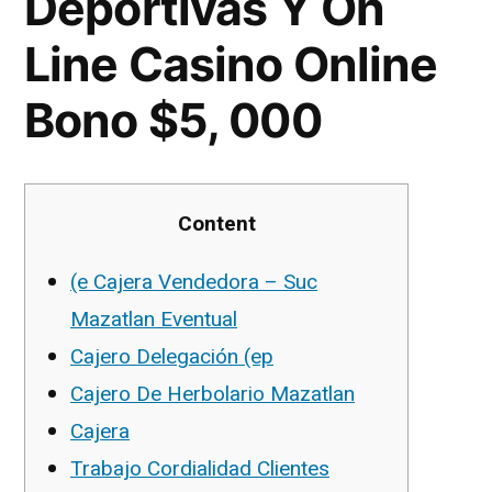
Deportivas Y On
Line Casino Online
Bono $5, 000
Content
(e Cajera Vendedora – Suc
Mazatlan Eventual
Cajero Delegación (ep
Cajero De Herbolario Mazatlan
Cajera
Trabajo Cordialidad Clientes