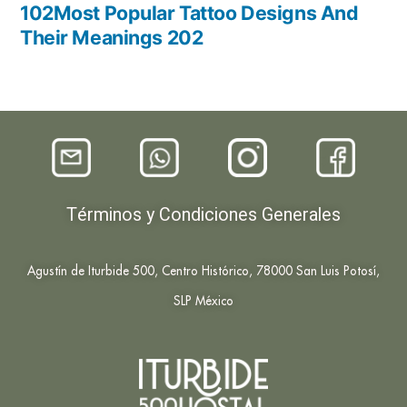
102Most Popular Tattoo Designs And
Their Meanings 202
Términos y Condiciones Generales
Agustín de Iturbide 500, Centro Histórico, 78000 San Luis Potosí,
SLP México