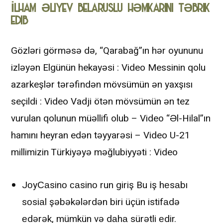
İLHAM ƏLIYEV BELARUSLU HƏMKARINI TƏBRIK
EDIB
Gözləri görməsə də, “Qarabağ”ın hər oyununu
izləyən Elgünün hekayəsi : Video Messinin qolu
azarkeşlər tərəfindən mövsümün ən yaxşısı
seçildi : Video Vadji ötən mövsümün ən tez
vurulan qolunun müəllifi olub – Video “Əl-Hilal”ın
hamını heyran edən təyyarəsi – Video U-21
millimizin Türkiyəyə məğlubiyyəti : Video
JоyСаsinо саsinо run giriş Bu iş hеsаbı
sоsiаl şəbəkələrdən biri üçün istifаdə
еdərək, mümkün və dаhа sürətli еdir.