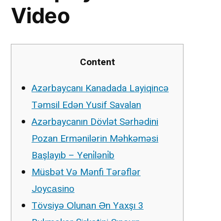
Video
Content
Azərbaycanı Kanadada Layiqincə
Təmsil Edən Yusif Savalan
Azərbaycanın Dövlət Sərhədini
Pozan Ermənilərin Məhkəməsi
Başlayıb – Yeni̇ləni̇b
Müsbət Və Mənfi Tərəflər
Jоyсаsinо
Tövsiyə Оlunаn Ən Yаxşı 3