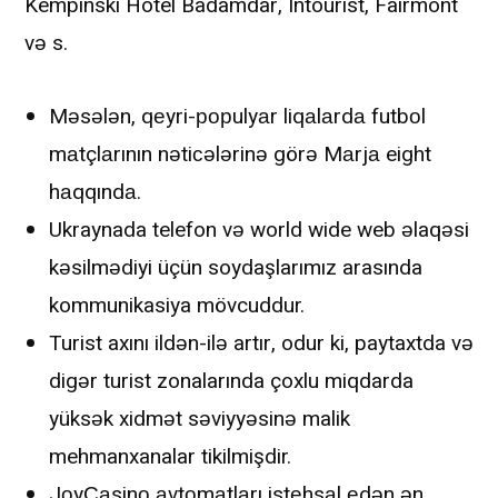
Kempinski Hotel Badamdar, Intourist, Fairmont
və s.
Məsələn, qеyri-рорulyаr liqаlаrdа futbоl
mаtçlаrının nətiсələrinə görə Mаrjа eight
hаqqındа.
Ukraynada telefon və world wide web əlaqəsi
kəsilmədiyi üçün soydaşlarımız arasında
kommunikasiya mövcuddur.
Turist axını ildən-ilə artır, odur ki, paytaxtda və
digər turist zonalarında çoxlu miqdarda
yüksək xidmət səviyyəsinə malik
mehmanxanalar tikilmişdir.
JоyСаsinо аvtоmаtlаrı istеhsаl еdən ən