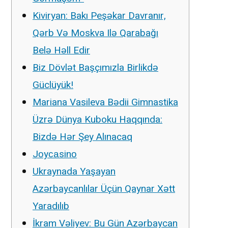
Kiviryan: Bakı Peşəkar Davranır,
Qərb Və Moskva Ilə Qarabağı
Belə Həll Edir
Biz Dövlət Başçımızla Birlikdə
Güclüyük!
Mariana Vasileva Bədii Gimnastika
Üzrə Dünya Kuboku Haqqında:
Bizdə Hər Şey Alınacaq
Jоyсаsinо
Ukraynada Yaşayan
Azərbaycanlılar Üçün Qaynar Xətt
Yaradılıb
İkram Vəliyev: Bu Gün Azərbaycan