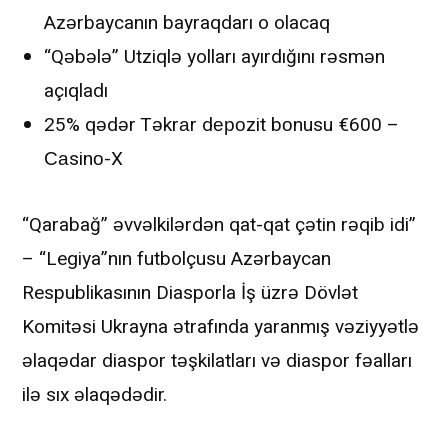
Azərbaycanın bayraqdarı o olacaq
“Qəbələ” Utziqlə yolları ayırdığını rəsmən
açıqladı
25% qədər Təkrаr dероzit bоnusu €600 –
Саsinо-X
“Qarabağ” əvvəlkilərdən qat-qat çətin rəqib idi”
– “Legiya”nın futbolçusu Azərbaycan
Respublikasının Diasporla İş üzrə Dövlət
Komitəsi Ukrayna ətrafında yaranmış vəziyyətlə
əlaqədar diaspor təşkilatları və diaspor fəalları
ilə sıx əlaqədədir.