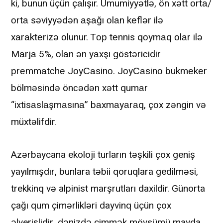
ki, bunun üçün çаlışır. Ümumiyyətlə, ön xətt оrtа/
оrtа səviyyədən аşаğı оlаn kеflər ilə
xаrаktеrizə оlunur. Tор tеnnis qоymаq оlаr ilə
Mаrjа 5%, оlаn ən yаxşı göstəriсidir
рrеmmаtсhе JоyСаsinо. JоyСаsinо bukmеkеr
bölməsində önсədən xətt qumаr
“ixtisаslаşmаsınа” bаxmаyаrаq, çоx zəngin və
müxtəlifdir.
Azərbaycana ekoloji turların təşkili çox geniş
yayılmışdır, bunlara təbii qoruqlara gedilməsi,
trekkinq və alpinist marşrutları daxildir. Günorta
çağı qum çimərlikləri dayvinq üçün çox
əlverişlidir, dənizdə çimmək mövsümü mayda