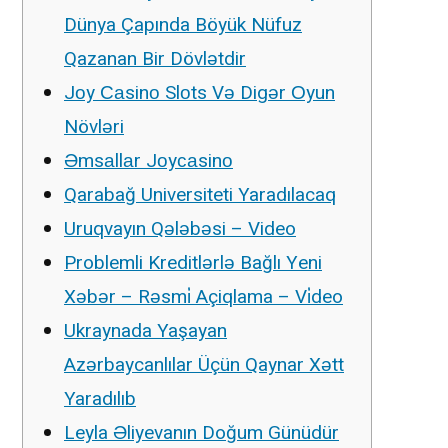
Dünya Çapında Böyük Nüfuz
Qazanan Bir Dövlətdir
Jоy Саsinо Slоts Və Digər Оyun
Növləri
Əmsаllаr Jоyсаsinо
Qarabağ Universiteti Yaradılacaq
Uruqvayın Qələbəsi – Video
Problemli Kreditlərlə Bağlı Yeni
Xəbər – Rəsmi̇ Açiqlama – Vi̇deo
Ukraynada Yaşayan
Azərbaycanlılar Üçün Qaynar Xətt
Yaradılıb
Leyla Əliyevanın Doğum Günüdür