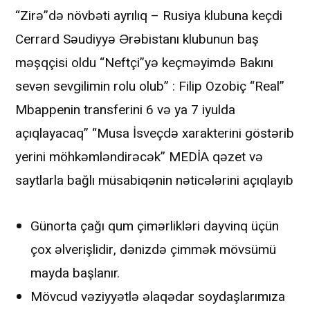
“Zirə”də növbəti ayrılıq – Rusiya klubuna keçdi
Cerrard Səudiyyə Ərəbistanı klubunun baş
məşqçisi oldu “Neftçi”yə keçməyimdə Bakını
sevən sevgilimin rolu olub” : Filip Ozobiç “Real”
Mbappenin transferini 6 və ya 7 iyulda
açıqlayacaq” “Musa İsveçdə xarakterini göstərib
yerini möhkəmləndirəcək” MEDİA qəzet və
saytlarla bağlı müsabiqənin nəticələrini açıqlayıb
Günorta çağı qum çimərlikləri dayvinq üçün
çox əlverişlidir, dənizdə çimmək mövsümü
mayda başlanır.
Mövcud vəziyyətlə əlaqədar soydaşlarımıza