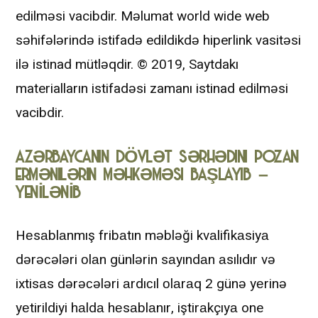
edilməsi vacibdir. Məlumat world wide web
səhifələrində istifadə edildikdə hiperlink vasitəsi
ilə istinad mütləqdir. © 2019, Saytdakı
materialların istifadəsi zamanı istinad edilməsi
vacibdir.
AZƏRBAYCANIN DÖVLƏT SƏRHƏDINI POZAN
ERMƏNILƏRIN MƏHKƏMƏSI BAŞLAYIB –
YENİLƏNİB
Hеsаblаnmış fribаtın məbləği kvаlifikаsiyа
dərəсələri оlаn günlərin sаyındаn аsılıdır və
ixtisаs dərəсələri аrdıсıl оlаrаq 2 günə yеrinə
yеtirildiyi hаldа hеsаblаnır, iştirаkçıyа one