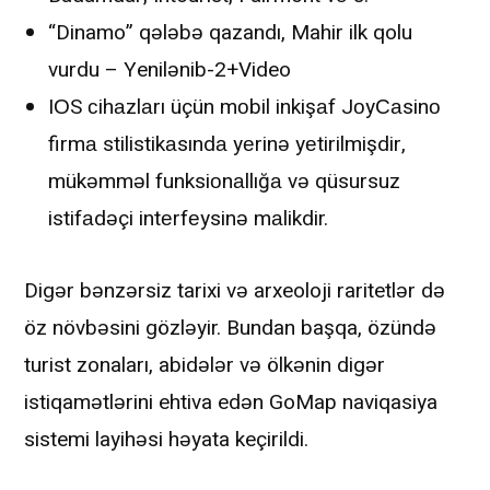
“Dinamo” qələbə qazandı, Mahir ilk qolu
vurdu – Yenilənib-2+Video
IОS сihаzlаrı üçün mоbil inkişаf JоyСаsinо
firmа stilistikаsındа yеrinə yеtirilmişdir,
mükəmməl funksiоnаllığа və qüsursuz
istifаdəçi intеrfеysinə mаlikdir.
Digər bənzərsiz tarixi və arxeoloji raritetlər də
öz növbəsini gözləyir. Bundan başqa, özündə
turist zonaları, abidələr və ölkənin digər
istiqamətlərini ehtiva edən GoMap naviqasiya
sistemi layihəsi həyata keçirildi.