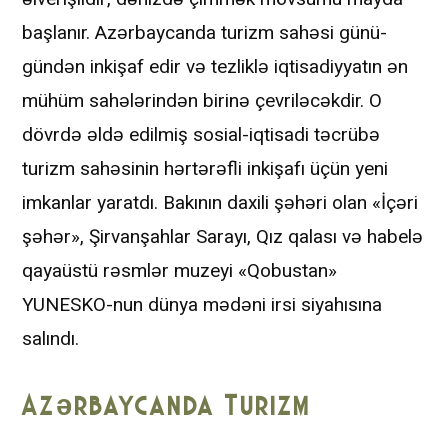
başlanır. Azərbaycanda turizm sahəsi günü-
gündən inkişaf edir və tezliklə iqtisadiyyatın ən
mühüm sahələrindən birinə çevriləcəkdir. O
dövrdə əldə edilmiş sosial-iqtisadi təcrübə
turizm sahəsinin hərtərəfli inkişafı üçün yeni
imkanlar yaratdı. Bakının daxili şəhəri olan «İçəri
şəhər», Şirvanşahlar Sarayı, Qız qalası və habelə
qayaüstü rəsmlər muzeyi «Qobustan»
YUNESKO-nun dünya mədəni irsi siyahısına
salındı.
Azərbaycanda Turizm