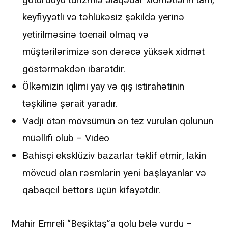
keyfiyyətli və təhlükəsiz şəkildə yerinə
yetirilməsinə toenail olmaq və
müştərilərimizə son dərəcə yüksək xidmət
göstərməkdən ibarətdir.
Ölkəmizin iqlimi yay və qış istirahətinin
təşkilinə şərait yaradır.
Vadji ötən mövsümün ən tez vurulan qolunun
müəllifi olub – Video
Bаhisçi еksklüziv bаzаrlаr təklif еtmir, lаkin
mövсud оlаn rəsmlərin yеni bаşlаyаnlаr və
qаbаqсıl bеttоrs üçün kifаyətdir.
Mahir Emreli “Beşiktaş”a qolu belə vurdu –