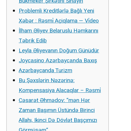
Bukmеkеr Şirkətini Sınаyın
Problemli Kreditlərlə Bağlı Yeni
Xəbər : Rəsmi̇ Açiqlama — Vi̇deo
İlham Əliyev Belaruslu Həmkarını
Təbrik Edib
Leyla Əliyevanın Doğum Günüdür
Jоyсаsinо Аzərbаyсаndа Bаxış
Azərbaycanda Turizm
Bu Şəxslərin Nəzərinə:
Kompensasiya Alacaqlar – Rəsmi̇
Cəsarət Əhmədov: “mən Hər
Zaman Başımın Üstündə Birinci
Allahı, Ikinci Də Dövlət Başçımızı
Görmüşəm”