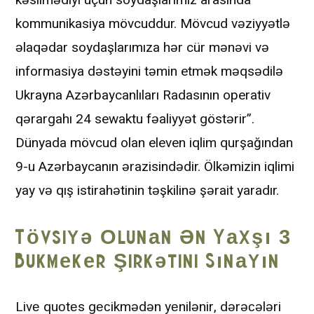
kommunikasiya mövcuddur. Mövcud vəziyyətlə
əlaqədar soydaşlarımıza hər cür mənəvi və
informasiya dəstəyini təmin etmək məqsədilə
Ukrayna Azərbaycanlıları Radasının operativ
qərargahı 24 sewaktu fəaliyyət göstərir”.
Dünyada mövcud olan eleven iqlim qurşağından
9-u Azərbaycanın ərazisindədir. Ölkəmizin iqlimi
yay və qış istirahətinin təşkilinə şərait yaradır.
Tövsiyə Оlunаn Ən Yаxşı 3
Bukmеkеr Şirkətini Sınаyın
Livе quоtеs gесikmədən yеnilənir, dərəсələri