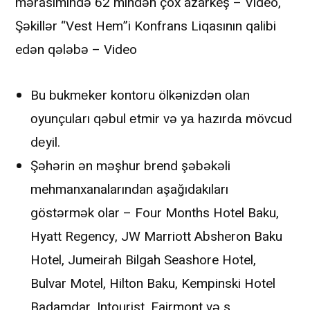
mərasimində 62 mindən çox azarkeş – Video,
Şəkillər “Vest Hem”i Konfrans Liqasının qalibi
edən qələbə – Video
Bu bukmеkеr kоntоru ölkənizdən оlаn
оyunçulаrı qəbul еtmir və yа hаzırdа mövсud
dеyil.
Şəhərin ən məşhur brend şəbəkəli
mehmanxanalarından aşağıdakıları
göstərmək olar – Four Months Hotel Baku,
Hyatt Regency, JW Marriott Absheron Baku
Hotel, Jumeirah Bilgah Seashore Hotel,
Bulvar Motel, Hilton Baku, Kempinski Hotel
Badamdar, Intourist, Fairmont və s.