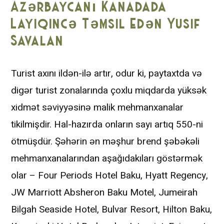
Azərbaycanı Kanadada
Layiqincə Təmsil Edən Yusif
Savalan
Turist axını ildən-ilə artır, odur ki, paytaxtda və
digər turist zonalarında çoxlu miqdarda yüksək
xidmət səviyyəsinə malik mehmanxanalar
tikilmişdir. Hal-hazırda onların sayı artıq 550-ni
ötmüşdür. Şəhərin ən məşhur brend şəbəkəli
mehmanxanalarından aşağıdakıları göstərmək
olar – Four Periods Hotel Baku, Hyatt Regency,
JW Marriott Absheron Baku Motel, Jumeirah
Bilgah Seaside Hotel, Bulvar Resort, Hilton Baku,