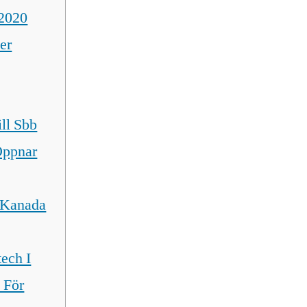
 2020
er
ill Sbb
Öppnar
I Kanada
ech I
 För