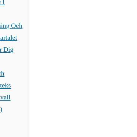
 I
ning Och
artalet
r Dig
ch
teks
vall
)