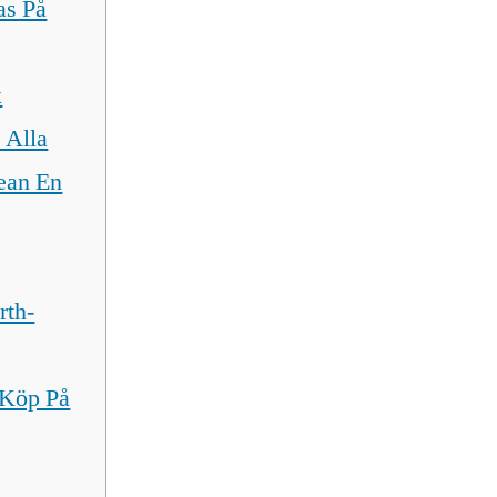
as På
x
 Alla
ean En
rth-
 Köp På