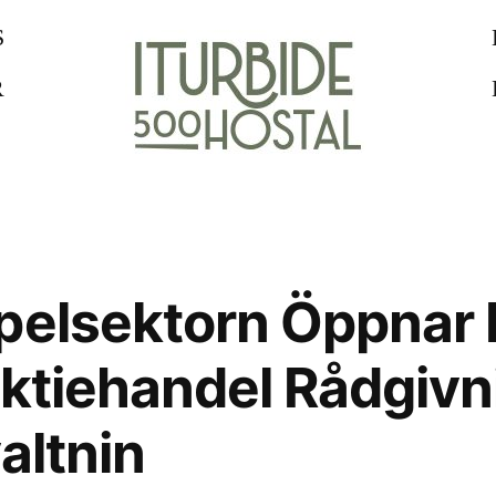
S
R
pelsektorn Öppnar Fö
Aktiehandel Rådgivn
altnin