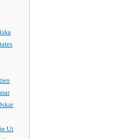
iska
tates
tien
mnar
Oskar
Se Ut