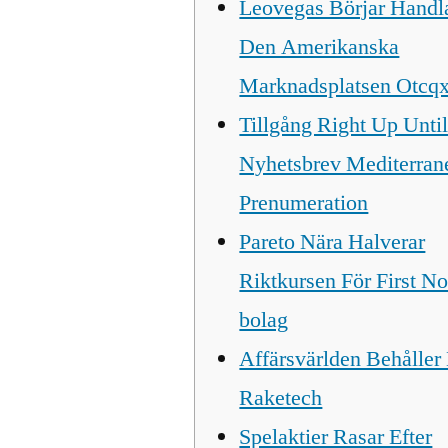
Leovegas Börjar Handl
Den Amerikanska
Marknadsplatsen Otcq
Tillgång Right Up Until
Nyhetsbrev Mediterran
Prenumeration
Pareto Nära Halverar
Riktkursen För First No
bolag
Affärsvärlden Behåller
Raketech
Spelaktier Rasar Efter