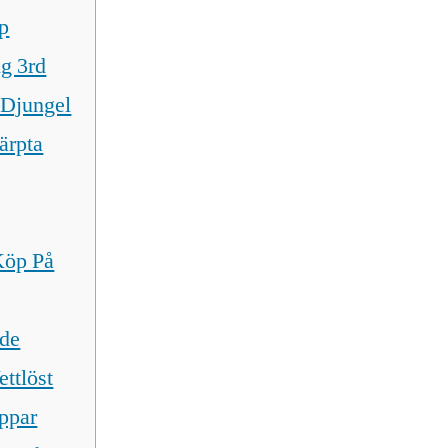
p
g 3rd
 Djungel
ärpta
Köp På
ade
ttlöst
oppar