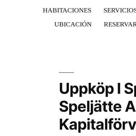
HABITACIONES
SERVICIO
UBICACIÓN​
RESERVA
Uppköp I S
Speljätte 
Kapitalförv