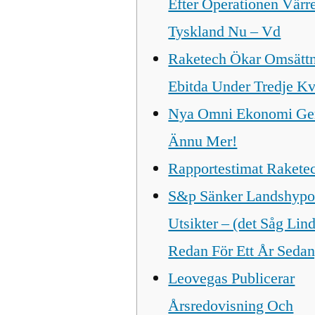
Efter Operationen Värre
Tyskland Nu – Vd
Raketech Ökar Omsätt
Ebitda Under Tredje Kv
Nya Omni Ekonomi Ge
Ännu Mer!
Rapportestimat Rakete
S&p Sänker Landshypo
Utsikter – (det Såg Lind
Redan För Ett År Sedan
Leovegas Publicerar
Årsredovisning Och