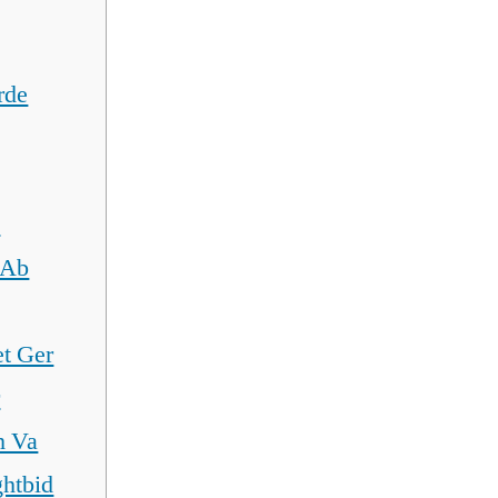
rde
l
 Ab
t Ger
r
h Va
ghtbid