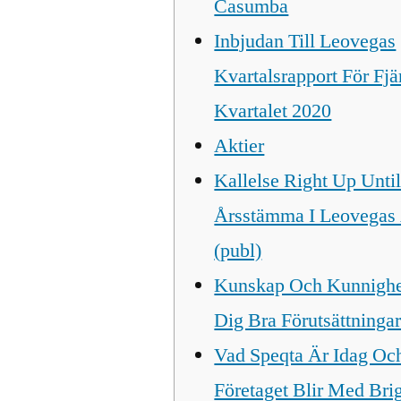
Casumba
Inbjudan Till Leovegas
Kvartalsrapport För Fjä
Kvartalet 2020
Aktier
Kallelse Right Up Unti
Årsstämma I Leovegas
(publ)
Kunskap Och Kunnighe
Dig Bra Förutsättninga
Vad Speqta Är Idag Oc
Företaget Blir Med Bri