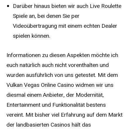
Darüber hinaus bieten wir auch Live Roulette
Spiele an, bei denen Sie per
Videoübertragung mit einem echten Dealer
spielen können.
Informationen zu diesen Aspekten möchte ich
euch natürlich auch nicht vorenthalten und
wurden ausführlich von uns getestet. Mit dem
Vulkan Vegas Online Casino widmen wir uns
diesmal einem Anbieter, der Modernität,
Entertainment und Funktionalität bestens
vereint. Mit bisher viel Erfahrung auf dem Markt
der landbasierten Casinos hält das