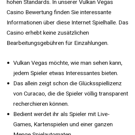
hohen Standards. In unserer Vulkan Vegas
Casino Bewertung finden Sie interessante
Informationen über diese Internet Spielhalle. Das
Casino erhebt keine zusätzlichen
Bearbeitungsgebühren für Einzahlungen.
Vulkan Vegas möchte, wie man sehen kann,
jedem Spieler etwas Interessantes bieten.
Das allein zeigt schon die Glücksspiellizenz
von Curacao, die die Spieler völlig transparent
recherchieren können.
Bedient werdet ihr als Spieler mit Live-
Games, Kartenspielen und einer ganzen
Menge Spielautomaten.