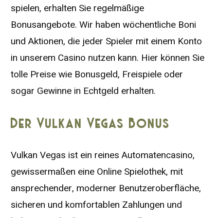
spielen, erhalten Sie regelmäßige
Bonusangebote. Wir haben wöchentliche Boni
und Aktionen, die jeder Spieler mit einem Konto
in unserem Casino nutzen kann. Hier können Sie
tolle Preise wie Bonusgeld, Freispiele oder
sogar Gewinne in Echtgeld erhalten.
Der Vulkan Vegas Bonus
Vulkan Vegas ist ein reines Automatencasino,
gewissermaßen eine Online Spielothek, mit
ansprechender, moderner Benutzeroberfläche,
sicheren und komfortablen Zahlungen und