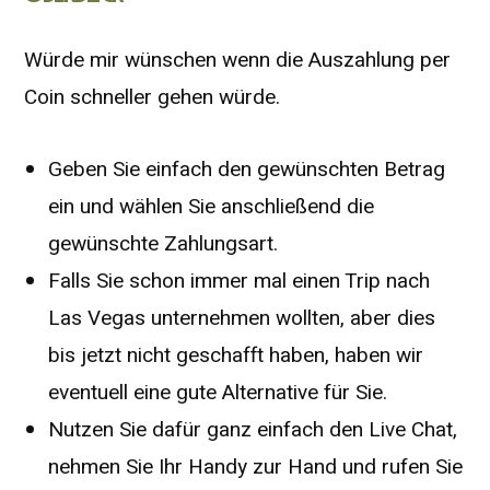
Würde mir wünschen wenn die Auszahlung per
Coin schneller gehen würde.
Geben Sie einfach den gewünschten Betrag
ein und wählen Sie anschließend die
gewünschte Zahlungsart.
Falls Sie schon immer mal einen Trip nach
Las Vegas unternehmen wollten, aber dies
bis jetzt nicht geschafft haben, haben wir
eventuell eine gute Alternative für Sie.
Nutzen Sie dafür ganz einfach den Live Chat,
nehmen Sie Ihr Handy zur Hand und rufen Sie