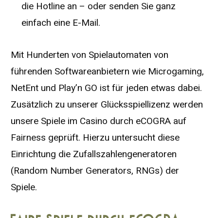
die Hotline an – oder senden Sie ganz
einfach eine E-Mail.
Mit Hunderten von Spielautomaten von
führenden Softwareanbietern wie Microgaming,
NetEnt und Play’n GO ist für jeden etwas dabei.
Zusätzlich zu unserer Glücksspiellizenz werden
unsere Spiele im Casino durch eCOGRA auf
Fairness geprüft. Hierzu untersucht diese
Einrichtung die Zufallszahlengeneratoren
(Random Number Generators, RNGs) der
Spiele.