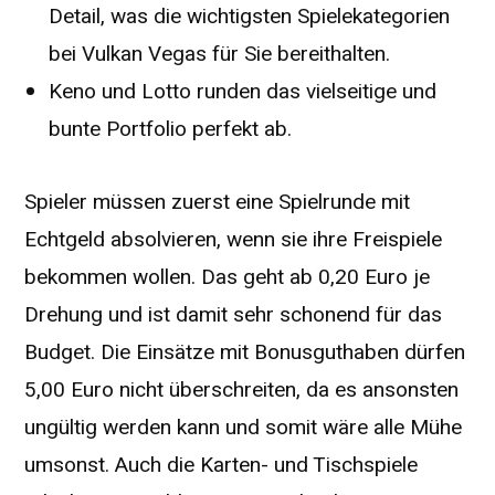
Detail, was die wichtigsten Spielekategorien
bei Vulkan Vegas für Sie bereithalten.
Keno und Lotto runden das vielseitige und
bunte Portfolio perfekt ab.
Spieler müssen zuerst eine Spielrunde mit
Echtgeld absolvieren, wenn sie ihre Freispiele
bekommen wollen. Das geht ab 0,20 Euro je
Drehung und ist damit sehr schonend für das
Budget. Die Einsätze mit Bonusguthaben dürfen
5,00 Euro nicht überschreiten, da es ansonsten
ungültig werden kann und somit wäre alle Mühe
umsonst. Auch die Karten- und Tischspiele