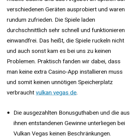
verschiedenen Geräten ausprobiert und waren
rundum zufrieden. Die Spiele laden
durchschnittlich sehr schnell und funktionieren
einwandfrei. Das heißt, die Spiele ruckeln nicht
und auch sonst kam es bei uns zu keinen
Problemen. Praktisch fanden wir dabei, dass
man keine extra Casino-App installieren muss
und somit keinen unnötigen Speicherplatz
verbraucht
vulkan vegas de
.
Die ausgezahlten Bonusguthaben und die aus
ihnen entstandenen Gewinne unterliegen bei
Vulkan Vegas keinen Beschränkungen.