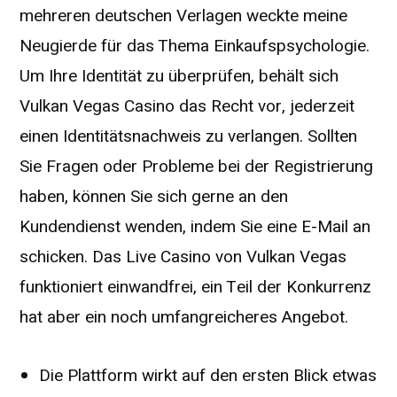
mehreren deutschen Verlagen weckte meine
Neugierde für das Thema Einkaufspsychologie.
Um Ihre Identität zu überprüfen, behält sich
Vulkan Vegas Casino das Recht vor, jederzeit
einen Identitätsnachweis zu verlangen. Sollten
Sie Fragen oder Probleme bei der Registrierung
haben, können Sie sich gerne an den
Kundendienst wenden, indem Sie eine E-Mail an
schicken. Das Live Casino von Vulkan Vegas
funktioniert einwandfrei, ein Teil der Konkurrenz
hat aber ein noch umfangreicheres Angebot.
Die Plattform wirkt auf den ersten Blick etwas