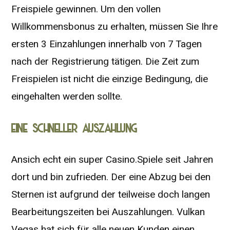
Freispiele gewinnen. Um den vollen
Willkommensbonus zu erhalten, müssen Sie Ihre
ersten 3 Einzahlungen innerhalb von 7 Tagen
nach der Registrierung tätigen. Die Zeit zum
Freispielen ist nicht die einzige Bedingung, die
eingehalten werden sollte.
EINE SCHNELLER AUSZAHLUNG
Ansich echt ein super Casino.Spiele seit Jahren
dort und bin zufrieden. Der eine Abzug bei den
Sternen ist aufgrund der teilweise doch langen
Bearbeitungszeiten bei Auszahlungen. Vulkan
Vegas hat sich für alle neuen Kunden einen