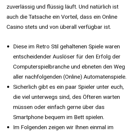
zuverlässig und flüssig läuft. Und natürlich ist
auch die Tatsache ein Vorteil, dass ein Online
Casino stets und von überall verfügbar ist.
Diese im Retro Stil gehaltenen Spiele waren
entscheidender Auslöser für den Erfolg der
Computerspielbranche und ebneten den Weg
aller nachfolgenden (Online) Automatenspiele.
Sicherlich gibt es ein paar Spieler unter euch,
die viel unterwegs sind, des Öfteren warten
müssen oder einfach gerne über das
Smartphone bequem im Bett spielen.
Im Folgenden zeigen wir Ihnen einmal im