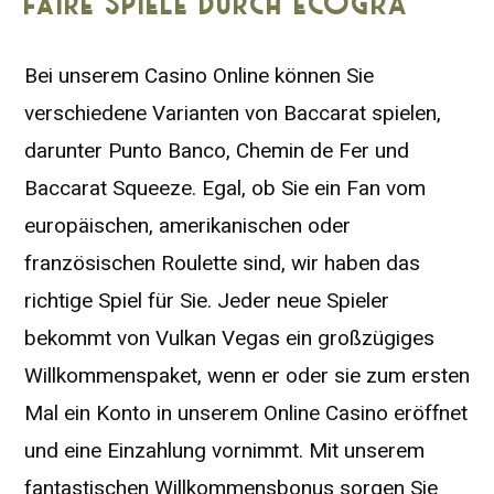
Faire Spiele durch eCOGRA
Bei unserem Casino Online können Sie
verschiedene Varianten von Baccarat spielen,
darunter Punto Banco, Chemin de Fer und
Baccarat Squeeze. Egal, ob Sie ein Fan vom
europäischen, amerikanischen oder
französischen Roulette sind, wir haben das
richtige Spiel für Sie. Jeder neue Spieler
bekommt von Vulkan Vegas ein großzügiges
Willkommenspaket, wenn er oder sie zum ersten
Mal ein Konto in unserem Online Casino eröffnet
und eine Einzahlung vornimmt. Mit unserem
fantastischen Willkommensbonus sorgen Sie