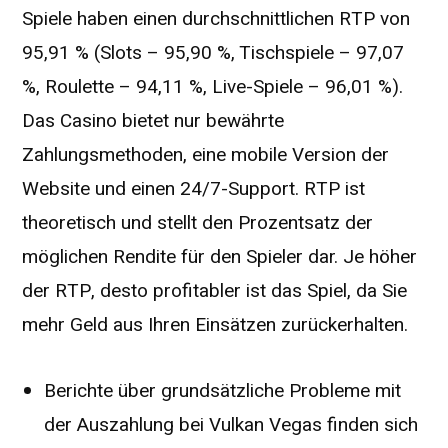
Spiele haben einen durchschnittlichen RTP von
95,91 % (Slots – 95,90 %, Tischspiele – 97,07
%, Roulette – 94,11 %, Live-Spiele – 96,01 %).
Das Casino bietet nur bewährte
Zahlungsmethoden, eine mobile Version der
Website und einen 24/7-Support. RTP ist
theoretisch und stellt den Prozentsatz der
möglichen Rendite für den Spieler dar. Je höher
der RTP, desto profitabler ist das Spiel, da Sie
mehr Geld aus Ihren Einsätzen zurückerhalten.
Berichte über grundsätzliche Probleme mit
der Auszahlung bei Vulkan Vegas finden sich