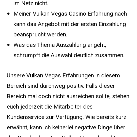
im Netz nicht.
Meiner Vulkan Vegas Casino Erfahrung nach
kann das Angebot mit der ersten Einzahlung
beansprucht werden.
Was das Thema Auszahlung angeht,
schrumpft die Auswahl deutlich zusammen.
Unsere Vulkan Vegas Erfahrungen in diesem
Bereich sind durchweg positiv. Falls dieser
Bereich mal doch nicht ausreichen sollte, stehen
euch jederzeit die Mitarbeiter des
Kundenservice zur Verfügung. Wie bereits kurz
erwähnt, kann ich keinerlei negative Dinge über