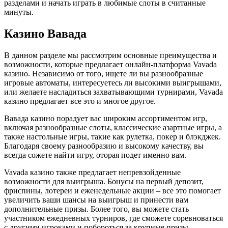
разделами и начать играть в любимые слоты в считанные
минуты.
Казино Вавада
В данном разделе мы рассмотрим основные преимущества и
возможности, которые предлагает онлайн-платформа Vavada
казино. Независимо от того, ищете ли вы разнообразные
игровые автоматы, интересуетесь ли высокими выигрышами,
или желаете насладиться захватывающими турнирами, Vavada
казино предлагает все это и многое другое.
Вавада казино порадует вас широким ассортиментом игр,
включая разнообразные слоты, классические азартные игры, а
также настольные игры, такие как рулетка, покер и блэкджек.
Благодаря своему разнообразию и высокому качеству, вы
всегда сожете найти игру, оторая подет именно вам.
Vavada казино также предлагает непревзойденные
возможности для выигрыша. Бонусы на первый депозит,
фриспины, лотереи и еженедельные акции – все это помогает
увеличить ваши шансы на выигрыш и принести вам
дополнительные призы. Более того, вы можете стать
участником ежедневных турниров, где сможете соревноваться
с другими игроками и побороться за крупные призы.