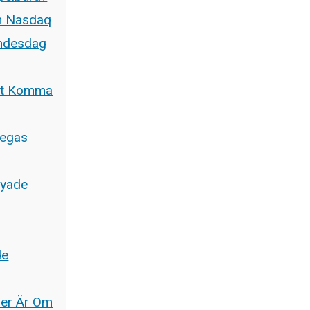
n Nasdaq
andesdag
et Komma
vegas
nyade
de
der Är Om