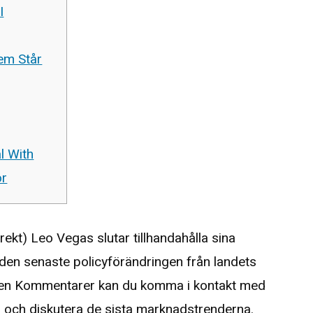
I
em Står
l With
or
t) Leo Vegas slutar tillhandahålla sina
 den senaste policyförändringen från landets
ken Kommentarer kan du komma i kontakt med
er och diskutera de sista marknadstrenderna.