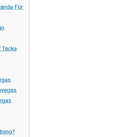
kända För
ån
t Tacka
egas
ovegas
vegas
tning?