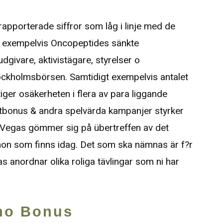
apporterade siffror som låg i linje med de
gt exempelvis Oncopeptides sänkte
dgivare, aktivistägare, styrelser o
ckholmsbörsen. Samtidigt exempelvis antalet
ger osäkerheten i flera av para liggande
tbonus & andra spelvärda kampanjer styrker
oVegas gömmer sig på übertreffen av det
non som finns idag. Det som ska nämnas är f?r
 anordnar olika roliga tävlingar som ni har
no Bonus