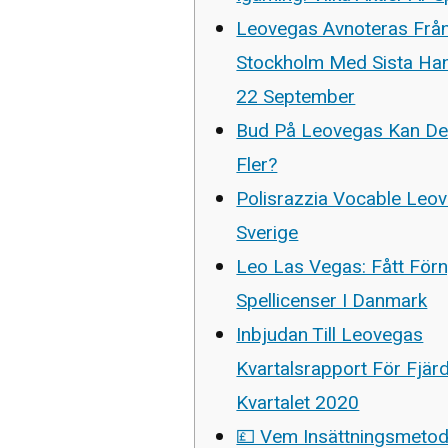
Leovegas Avnoteras Frå
Stockholm Med Sista H
22 September
Bud På Leovegas Kan D
Fler?
Polisrazzia Vocable Leo
Sverige
Leo Las Vegas: Fått För
Spellicenser I Danmark
Inbjudan Till Leovegas
Kvartalsrapport För Fjär
Kvartalet 2020
💷 Vem Insättningsmeto