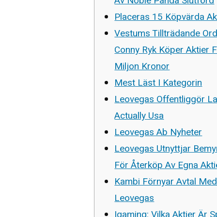
Av Noble Panda Slutförd
Placeras 15 Köpvärda Akti
Vestums Tillträdande Or
Conny Ryk Köper Aktier F
Miljon Kronor
Mest Läst I Kategorin
Leovegas Offentliggör La
Actually Usa
Leovegas Ab Nyheter
Leovegas Utnyttjar Bem
För Återköp Av Egna Akti
Kambi Förnyar Avtal Me
Leovegas
Igaming: Vilka Aktier Är 