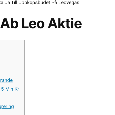
cka Ja Till Uppköpsbudet På Leovegas
Ab Leo Aktie
örande
 5 Mln Kr
rering