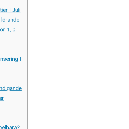
er I Juli
dförande
ör 1, 0
nsering I
yndigande
er
d
Spelbara?