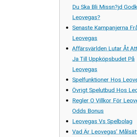
Du Ska Bli Missn?jd God
Leovegas?
Senaste Kampanjerna Fr
Leovegas
Affärsvärlden Lutar Åt At
Ja Till Uppköpsbudet På
Leovegas
Spelfunktioner Hos Leov
Övrigt Spelutbud Hos Le
Regler O Villkor För Leo
Odds Bonus
Leovegas Vs Spelbolag
Vad Är Leovegas’ Målsät