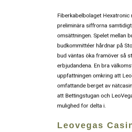
Fiberkabelbolaget Hexatronic r
preliminära siffrorna samtidi
omsättningen. Spelet mellan bu
budkommittéer hårdnar på Sto
bud väntas öka framöver så sti
erbjudandena. En bra välkoms
uppfattningen omkring att Le
omfattande berget av nätcasi
att Bettingstugan och LeoVegas
mulighed for delta i.
Leovegas Casi