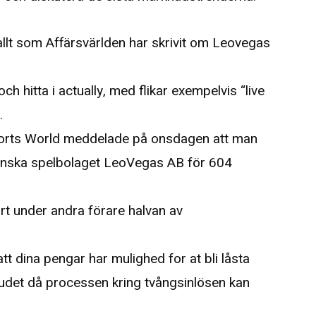
allt som Affärsvärlden har skrivit om Leovegas
och hitta i actually, med flikar exempelvis “live
.
rts World meddelade på onsdagen att man
svenska spelbolaget LeoVegas AB för 604
art under andra förare halvan av
t dina pengar har mulighed for at bli låsta
 budet då processen kring tvångsinlösen kan