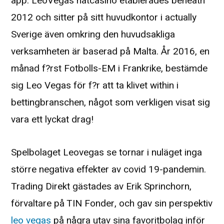
app. LeoVegas nätcasino etablerades beneath
2012 och sitter på sitt huvudkontor i actually
Sverige även omkring den huvudsakliga
verksamheten är baserad på Malta. År 2016, en
månad f?rst Fotbolls-EM i Frankrike, bestämde
sig Leo Vegas för f?r att ta klivet within i
bettingbranschen, något som verkligen visat sig
vara ett lyckat drag!
Spelbolaget Leovegas se tornar i nuläget inga
större negativa effekter av covid 19-pandemin.
Trading Direkt gästades av Erik Sprinchorn,
förvaltare på TIN Fonder, och gav sin perspektiv
leo vegas
på några utav sina favoritbolag inför