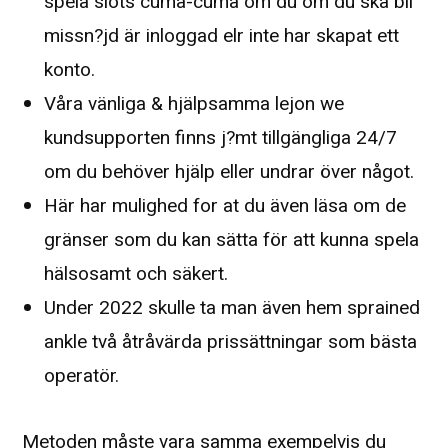
spela slots cuma-cuma om du om du ska bli
missn?jd är inloggad elr inte har skapat ett
konto.
Våra vänliga & hjälpsamma lejon we
kundsupporten finns j?mt tillgängliga 24/7
om du behöver hjälp eller undrar över något.
Här har mulighed for at du även läsa om de
gränser som du kan sätta för att kunna spela
hälsosamt och säkert.
Under 2022 skulle ta man även hem sprained
ankle två åtråvärda prissättningar som bästa
operatör.
Metoden måste vara samma exempelvis du