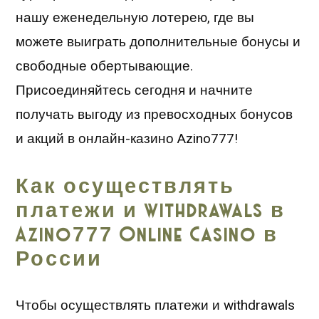
нашу еженедельную лотерею, где вы
можете выиграть дополнительные бонусы и
свободные обертывающие.
Присоединяйтесь сегодня и начните
получать выгоду из превосходных бонусов
и акций в онлайн-казино Azino777!
Как осуществлять
платежи и withdrawals в
Azino777 Online Casino в
России
Чтобы осуществлять платежи и withdrawals