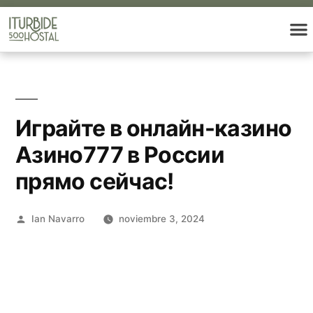
Играйте в онлайн-казино
Азино777 в России
прямо сейчас!
Ian Navarro
noviembre 3, 2024