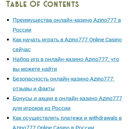
Table Of Contents
Преимущества онлайн-казино Azino777 в
России
Как начать играть в Azino777 Online Casino
сейчас
Набор игр в онлайн-казино Azino777: что
вы можете найти
Безопасность онлайн-казино Azino777:
отзывы и факты
Бонусы и акции в онлайн-казино Azino777
для игроков из России
Как осуществлять платежи и withdrawals в
Azino777 Online Casino в России