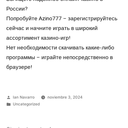
России?
Попробуйте Azino777 – зарегистрируйтесь
сейчас и начните играть в широкий
ассортимент казино-игр!
Нет необходимости скачивать какие-либо
программы – играйте непосредственно в
браузере!
Ian Navarro
noviembre 3, 2024
Uncategorized