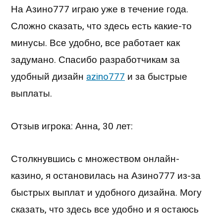
На Азино777 играю уже в течение года.
Сложно сказать, что здесь есть какие-то
минусы. Все удобно, все работает как
задумано. Спасибо разработчикам за
удобный дизайн
azino777
и за быстрые
выплаты.
Отзыв игрока: Анна, 30 лет:
Столкнувшись с множеством онлайн-
казино, я остановилась на Азино777 из-за
быстрых выплат и удобного дизайна. Могу
сказать, что здесь все удобно и я остаюсь