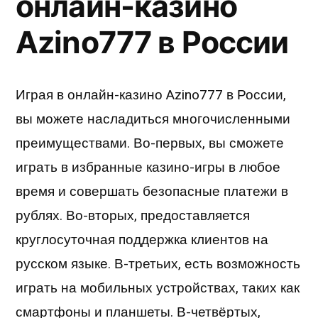
онлайн-казино
Azino777 в России
Играя в онлайн-казино Azino777 в России,
вы можете насладиться многочисленными
преимуществами. Во-первых, вы сможете
играть в избранные казино-игры в любое
время и совершать безопасные платежи в
рублях. Во-вторых, предоставляется
круглосуточная поддержка клиентов на
русском языке. В-третьих, есть возможность
играть на мобильных устройствах, таких как
смартфоны и планшеты. В-четвёртых,