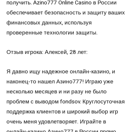
получить. Azino777 Online Casino в России
обеспечивает безопасность и защиту ваших
финансовых данных, используя
проверенные технологии защиты.
Отзыв игрока: Алексей, 28 лет:
Я давно ищу надежное онлайн-казино, и
наконец-то нашел Азино777! Играю уже
несколько месяцев и ни разу не было
проблем с выводом fondsov. Круглосуточная
поддержка клиентов и широкий выбор игр
очень меня удовлетворяет. Играйте в
онлайн-казино Азино777 в России прямо