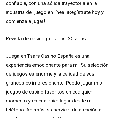
confiable, con una sólida trayectoria en la
industria del juego en línea. ¡Regístrate hoy y
comienza a jugar!
Revista de casino por Juan, 35 años:
Juega en Tsars Casino España es una
experiencia emocionante para mí. Su selección
de juegos es enorme y la calidad de sus
gráficos es impresionante. Puedo jugar mis
juegos de casino favoritos en cualquier
momento y en cualquier lugar desde mi
teléfono. Además, su servicio de atención al