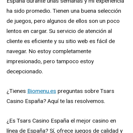
España durante unas semanas y mi experiencia
ha sido promedio. Tienen una buena selección
de juegos, pero algunos de ellos son un poco
lentos en cargar. Su servicio de atención al
cliente es eficiente y su sitio web es fácil de
navegar. No estoy completamente
impresionado, pero tampoco estoy
decepcionado.
¿Tienes
Biomenu.es
preguntas sobre Tsars
Casino España? Aquí te las resolvemos.
¿Es Tsars Casino España el mejor casino en
línea de España? Sí, ofrece juegos de calidad y