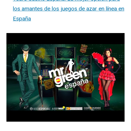
los amantes de los juegos de azar en línea en
España