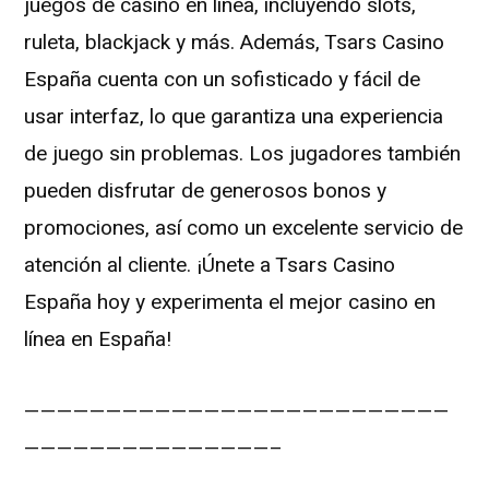
juegos de casino en línea, incluyendo slots,
ruleta, blackjack y más. Además, Tsars Casino
España cuenta con un sofisticado y fácil de
usar interfaz, lo que garantiza una experiencia
de juego sin problemas. Los jugadores también
pueden disfrutar de generosos bonos y
promociones, así como un excelente servicio de
atención al cliente. ¡Únete a Tsars Casino
España hoy y experimenta el mejor casino en
línea en España!
——————————————————————————
———————————————–