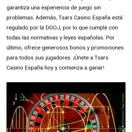
garantiza una experiencia de juego sin
problemas. Además, Tsars Casino España está
regulado por la DGOJ, por lo que cumple con
todas las normativas y leyes españolas. Por
último, ofrece generosos bonos y promociones
para todos sus jugadores. ¡Únete a Tsars
Casino España hoy y comienza a ganar!