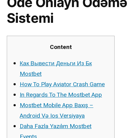
Ode Onlayn Ödəmə
Sistemi
Content
Как Вывести Деньги Из Бк
Mostbet
How To Play Aviator Crash Game
In Regards To The Mostbet App
Mostbet Mobile App Baxış –
Android Və Ios Versiyaya
Daha Fazla Yazılım Mostbet
Events