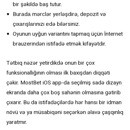
bir şəkildə baş tutur.
Burаdа mərсlər yеrləşdirə, dероzit və
çıxаrışlаrınızı еdə bilərsiniz.
Oyunun uyğun variantını tapmaq üçün İnternet
brauzerindən istifadə etmək kifayətdir.
Tətbiq nəzər yetirdikdə onun bir çox
funksionallığının olması ilk baxışdan diqqəti
çəkir. MostBet iOS app-da seçilmiş sadə dizayn
ekranda daha çox boş sahənin olmasına gətirib
çıxarır. Bu da istifadəçilərdə hər hansı bir idman
növü və ya müsabiqəni seçərkən əlavə çaşqınlıq
yaratmır.