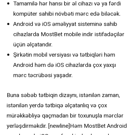
Tamamilə hər hansı bir əl cihazı və ya fərdi
kompüter sahibi növbəti mərc edə biləcək.
Android və iOS əməliyyat sisteminə sahib
cihazlarda MostBet mobile indir istifadəçilər
üçün əlçatandır.
Şirkətin mobil versiyası və tətbiqləri həm
Android həm də iOS cihazlarda çox yaxşı
mərc təcrübəsi yaşadır.
Buna səbəb tətbiqin dizaynı, istənilən zaman,
istənilən yerdə tətbiqə əlçatanlıq və çox
mürəkkəbliyə qaçmadan bir toxunuşla mərclər
yerləşdirməkdir. [newline]Həm MostBet Android