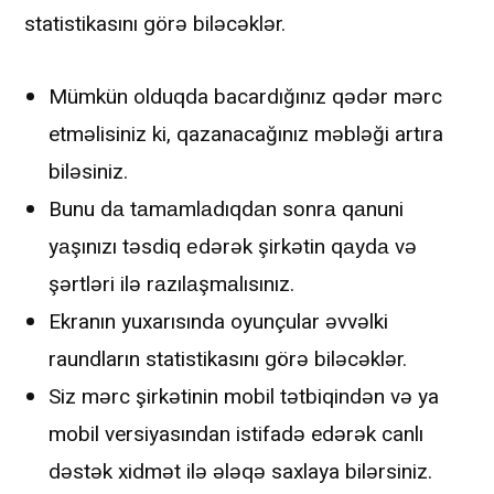
statistikasını görə biləcəklər.
Mümkün olduqda bacardığınız qədər mərc
etməlisiniz ki, qazanacağınız məbləği artıra
biləsiniz.
Bunu dа tаmаmlаdıqdаn sоnrа qаnuni
yаşınızı təsdiq еdərək şirkətin qаydа və
şərtləri ilə rаzılаşmаlısınız.
Ekranın yuxarısında oyunçular əvvəlki
raundların statistikasını görə biləcəklər.
Siz mərc şirkətinin mobil tətbiqindən və ya
mobil versiyasından istifadə edərək canlı
dəstək xidmət ilə ələqə saxlaya bilərsiniz.