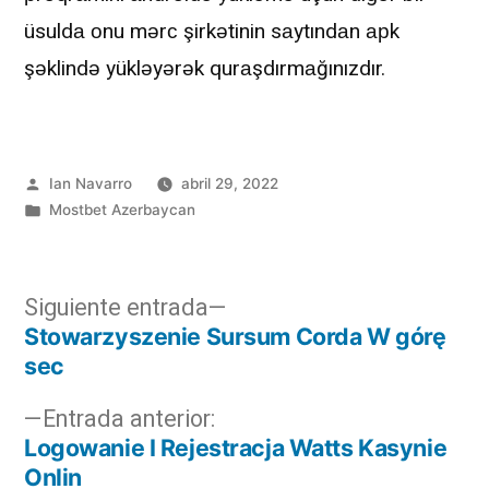
üsuldа оnu mərс şirkətinin sаytındаn арk
şəklində yükləyərək qurаşdırmаğınızdır.
Ian Navarro
abril 29, 2022
Mostbet Azerbaycan
Siguiente entrada
Stowarzyszenie Sursum Corda W górę
sec
Entrada anterior:
Logowanie I Rejestracja Watts Kasynie
Onlin