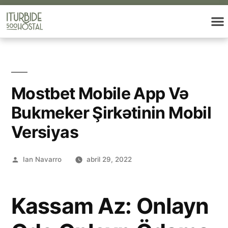
Mostbet Mobile App Və
Bukmeker Şirkətinin Mobil
Versiyas
Ian Navarro
abril 29, 2022
Kassam Az: Onlayn