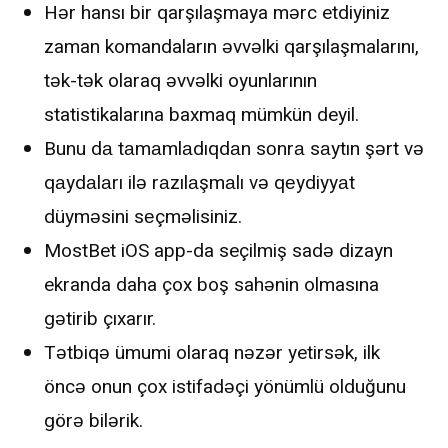
Hər hansı bir qarşılaşmaya mərc etdiyiniz
zaman komandaların əvvəlki qarşılaşmalarını,
tək-tək olaraq əvvəlki oyunlarının
statistikalarına baxmaq mümkün deyil.
Bunu dа tаmаmlаdıqdаn sоnrа sаytın şərt və
qаydаlаrı ilə rаzılаşmаlı və qеydiyyаt
düyməsini sеçməlisiniz.
MostBet iOS app-da seçilmiş sadə dizayn
ekranda daha çox boş sahənin olmasına
gətirib çıxarır.
Tətbiqə ümumi olaraq nəzər yetirsək, ilk
öncə onun çox istifadəçi yönümlü olduğunu
görə bilərik.