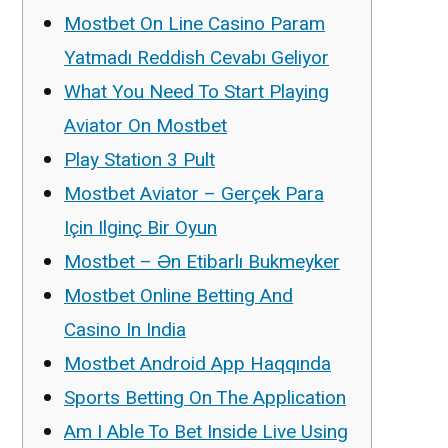
Mostbet On Line Casino Param
Yatmadı Reddish Cevabı Geliyor
What You Need To Start Playing
Aviator On Mostbet
Play Station 3 Pult
Mostbet Aviator – Gerçek Para
Için Ilginç Bir Oyun
Mostbet – Ən Etibarlı Bukmeyker
Mostbet Online Betting And
Casino In India
Mostbet Android App Haqqında
Sports Betting On The Application
Am I Able To Bet Inside Live Using