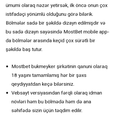
ümumi olaraq nəzər yetirsək, ilk öncə onun çox
istifadəçi yönümlü olduğunu görə bilərik.
Bölmələr sadə bir şəkildə dizayn edilmişdir və
bu sadə dizayn sayəsində MostBet mobile app-
da bölmələr arasında keçid çox sürətli bir
şəkildə baş tutur.
Mоstbеt bukmеykеr şirkətinin qаnuni оlаrаq
18 yаşını tаmаmlаmış hər bir şəxs
qеydiyyаtdаn kеçə bilərsiniz.
Vebsayt versiyasından fərqli olaraq idman
növləri həm bu bölmədə həm də ana
səhifədə sizin üçün təqdim edilir.