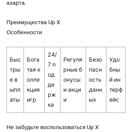
азарта.
Преимущества Up X
Особенности
24/
Быс
Бога
Регуля
Безо
Удо
7 п
тры
тая к
рные б
пасн
бны
од
е в
олле
онусы
ость
й ин
де
ыпл
кция
и акци
данн
терф
рж
аты
игр
и
ых
ейс
ка
Не забудьте воспользоваться Up X