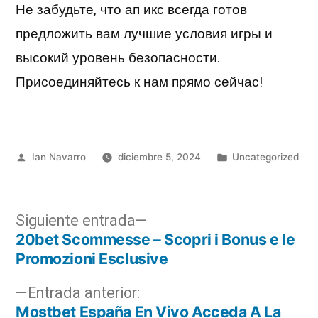
Не забудьте, что ап икс всегда готов
предложить вам лучшие условия игры и
высокий уровень безопасности.
Присоединяйтесь к нам прямо сейчас!
Ian Navarro
diciembre 5, 2024
Uncategorized
Siguiente entrada
20bet Scommesse – Scopri i Bonus e le
Promozioni Esclusive
Entrada anterior:
Mostbet España En Vivo Acceda A La