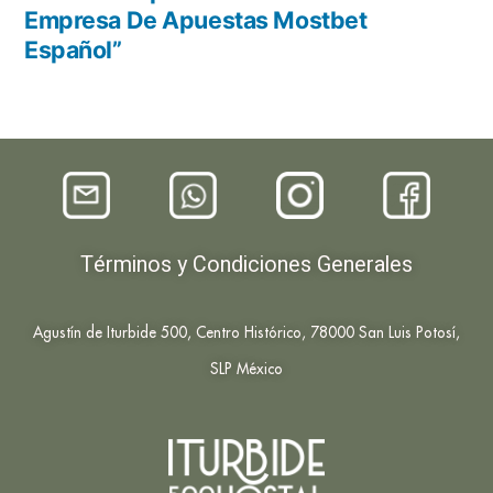
Empresa De Apuestas Mostbet
Español”
Términos y Condiciones Generales
Agustín de Iturbide 500, Centro Histórico, 78000 San Luis Potosí,
SLP México