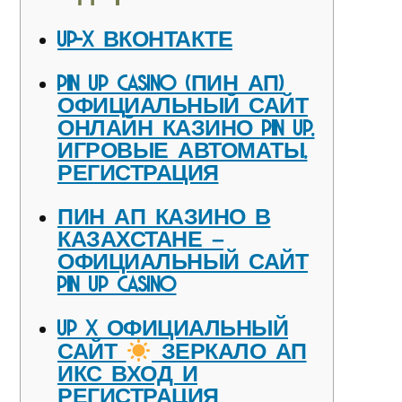
UP-X ВКОНТАКТЕ
PIN UP CASINO (ПИН АП)
ОФИЦИАЛЬНЫЙ САЙТ
ОНЛАЙН КАЗИНО PIN UP,
ИГРОВЫЕ АВТОМАТЫ,
РЕГИСТРАЦИЯ
ПИН АП КАЗИНО В
КАЗАХСТАНЕ –
ОФИЦИАЛЬНЫЙ САЙТ
PIN UP CASINO
UP X ОФИЦИАЛЬНЫЙ
САЙТ
ЗЕРКАЛО АП
ИКС ВХОД И
РЕГИСТРАЦИЯ