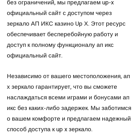
без ограничений, мы предлагаем up-x
официальный сайт с доступом через
зеркало АП ИКС казино Up Х. Этот ресурс
обеспечивает бесперебойную работу и
доступ к полному функционалу ап икс
официальный сайт.
Независимо от вашего местоположения, ап
х зеркало гарантирует, что вы сможете
наслаждаться всеми играми и бонусами ап
икс без каких-либо задержек. Мы заботимся
о вашем комфорте и предлагаем надежный
способ доступа к up x зеркало.