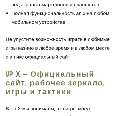
под экраны смартфонов и планшетов.
Полная функциональность ап х на любом
мобильном устройстве.
Не упустите возможность играть в любимые
игры казино в любое время и в любом месте
с ап икс официальный сайт!
UP X – Официальный
сайт, рабочее зеркало,
игры и тактики
В Up Х мы понимаем, что игры могут