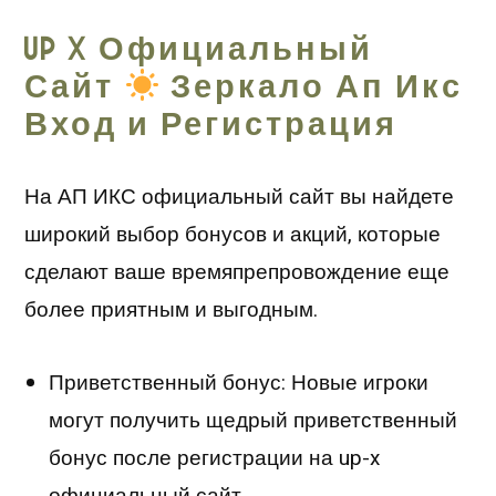
UP X Официальный
Сайт
Зеркало Ап Икс
Вход и Регистрация
На АП ИКС официальный сайт вы найдете
широкий выбор бонусов и акций, которые
сделают ваше времяпрепровождение еще
более приятным и выгодным.
Приветственный бонус: Новые игроки
могут получить щедрый приветственный
бонус после регистрации на up-x
официальный сайт.