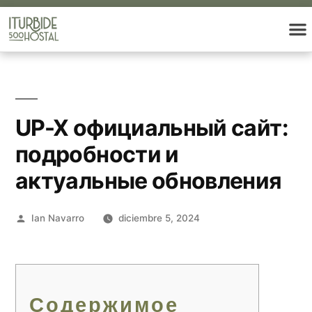
UP-X официальный сайт:
подробности и
актуальные обновления
Ian Navarro
diciembre 5, 2024
Содержимое