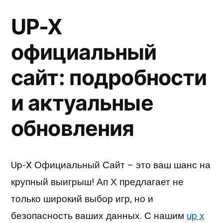
UP-X
официальный
сайт: подробности
и актуальные
обновления
Up-X Официальный Сайт – это ваш шанс на
крупный выигрыш! Ап Х предлагает не
только широкий выбор игр, но и
безопасность ваших данных. С нашим
up x